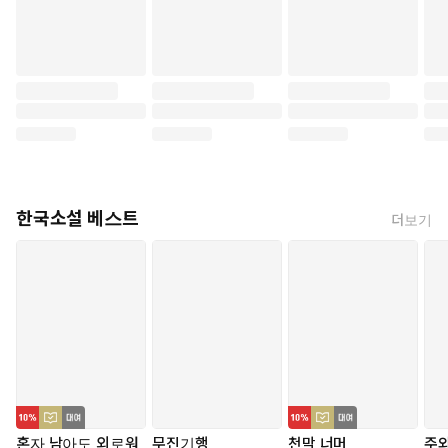
한국소설 베스트
더보기
혼자 남아도 외로워
무진기행
천막 너머
주와