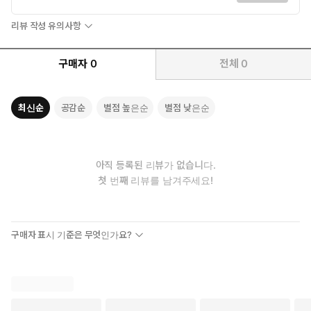
사기 피해액을 시간으로 환산하는 ‘사기특별법’에 의해 징역을 살게
된다. 정신을 차려 보니 도착한 곳은 사기죄 전문 수용소. 그곳에서
리뷰 작성 유의사항
그를 기다리는 건 전국을 뒤흔든 경제 사범들과 무시무시한 규칙이
었다.
구매자
0
전체
0
假稱: 가멋
대학교 강의실에서 한 학생이 테러를 저질러 사상자를 낸 뒤 사망한
최신순
공감순
별점 높은순
별점 낮은순
다. 문제의 학생과 면담한 적이 있던 교수는 담당 형사에게 연락해
사건의 원인일지도 모를, 세계의 구조에 대한 파국적 이론을 제시한
다.
아직 등록된 리뷰가 없습니다.
케이준 라이스와 종말의 맛
첫 번째 리뷰를 남겨주세요!
독립영화 스태프 K씨는 인터넷 소설 사이트에 올렸던 단편으로
종이책 출간 제의를 받는다. 그러나 작중 언급했던 영화가 정식
개봉된다는 소식에 소설을 수정하려 했더니 연이어 또 다른 수정
구매자 표시 기준은 무엇인가요?
작업이 필요하게 되는데.