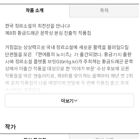
작품 소개
목차
한국 장르소설의 최전선을 만나다!
제8회 황금드래곤 문학상 본심 진출작 작품집
거침없는 상상력으로 국내 장르소설에 새로운 활력을 불러일으킬
단편들을 모은 『한여름의 노이즈』가 출간되었다. 황금가지 출판
사와 장르소설 플랫폼 브릿G(britg.kr)가 주최하는 황금드래곤 문학
상에서 미출간 작품을 대상으로 한 ‘이야기 부문’ 수상 후보에 오른
작품들을 엮은 앤솔러지로, 제8회를 맞이하는 올해부터 매년 연 2회
에 걸쳐 작품집이 나올 예정이며 연말에 두 번째 작품집 출간 후에
수상작이 결정된다.
더보기
브릿G에 게재되는 수백 편의 작품들에서 엄선한 6편의 수록작은 기
발한 상상력과 탄탄한 서사적 재미로 평범한 일상에 균열을 내는 듯
한 강렬함을 선사한다. 1년 전에 벌어진 살인 사건에 이용된 잔존물
차량의 소유주가 사건의 진실에 다가가는 과정을 그린 「잔존의 신
작가
호」, 신설된 ‘사기특별법’에 의해 형을 살게 된 범죄자들을 모은 교