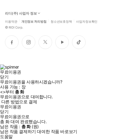
리디(주) 사업자 정보
이용약관
개인정보 처리방침
청소년보호정책
사업자정보확인
©
RIDI Corp.
페
인
트
유
틱
이
스
위
튜
톡
스
타
터
브
북
그
램
무료이용권
닫기
무료이용권을 사용하시겠습니까?
사용 가능 :
장
<
>부터
총
화
무료이용권으로 대여합니다.
다른 방법으로 결제
무료이용권
닫기
무료이용권으로
총
화
대여 완료했습니다.
남은 작품 :
총
화
(
원)
남은 작품 결제하기
대여한 작품 바로보기
도움말