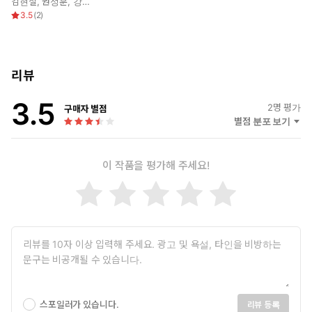
김현철
,
권성훈
,
강하
,
정두호
,
이일경
,
김도연
듣는다. 그로부터 1년 후, ‘잔존물’로 처리된 차량을 경찰이 다시 돌려
3.5
(
2
)
준다. 지헌이 폐차를 고민하는 사이, 살인 사건 유가족의 연락이 온
다.
태양신의 골렘
리뷰
더 이상 생명을 만들지 말라는 창조신의 명령에도 불구하고 태양
3.5
신 바슈파흐는 아름다운 골렘 눔을 만들어 낸다. 그러나 눔은 탄생
2
명 평가
구매자 별점
별점 분포 보기
의 의미를 궁금하게 여겨 집요하게 자신의 사명을 묻다가 끝내 근
신에 처해진다. 그런 눔에게, 태양신의 누이이자 물의 신인 에라
기딘이 말을 건다.
이 작품을 평가해 주세요!
소원
언뜻 보기에는 가파르지 않지만 쉽게 오를 수 없는 곳이라 어느새
동네 명물로 소소하게 소문난 ‘도깨비 고개’. 몇 년째 이곳을 넘으
려다 포기하다를 반복하던 ‘나’는 어느 여름날 큰마음을 먹고 이
고기에 올랐다가 묘지에서 기묘한 존재와 마주한다.
신사기옥(新詐欺獄)
중고 거래 사기로 쏠쏠하게 돈을 벌던 손상희는 결국 경찰에 붙잡혀
스포일러가 있습니다.
리뷰 등록