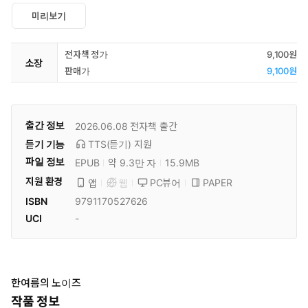
미리보기
전자책 정가
9,100원
소장
판매가
9,100원
출간 정보
2026.06.08
전자책 출간
듣기 기능
TTS(듣기)
지원
파일 정보
EPUB
약 9.3만 자
15.9MB
지원 환경
PC뷰어
PAPER
앱
웹
ISBN
9791170527626
UCI
-
한여름의 노이즈
작품 정보