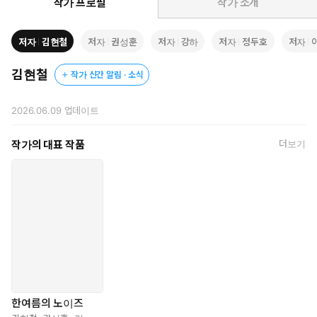
도소에서 또 다른 거대한 사기가 펼쳐지는 「신사기옥」, 대학교에
작가 프로필
작가 소개
서 발생한 테러 사건의 심층에 있는 소쉬르의 언어 이론과 인간의
인식 체계를 탐구하는 「假稱: 가멋」은 긴장감 넘치는 범죄 사건을
저자
김현철
저자
권성훈
저자
강하
저자
정두호
저자
중심으로 인간의 심연을 들여다본다. 키치한 매력이 넘치는 창작 신
화 세계관 속에서 탄생한 피조물이 삶의 의미를 찾으려 하는 「태양
김현철
작가 신간 알림 · 소식
신의 골렘」, 기묘한 고개에서 미지의 존재와 마주하는 한 부녀의 일
화가 교차하며 진행되는 「소원」, 집필 중인 소설의 문장을 고칠 때
2026.06.09
업데이트
마다 소원이 이루어지는 우연이 반복된다는 된다는 설정을 유쾌하게
풀어낸 「케이준 라이스와 종말의 맛」은 어디에도 없는 완전히 다
작가의 대표 작품
더보기
른 세계, 혹은 안전한 현실이 미세하게 비틀리는 세계를 절묘하게 포
착해 낸다. 풍부한 상상력이 빛나는 『한여름의 노이즈』의 수록작
을 읽은 독자들은 잠재력 넘치는 작가들의 차기작을 기대하게 될 것
이다.
작품별 줄거리
잔존의 신호
지헌은 배달 일을 하다가 잠시 자리를 비운 사이에 도난된 자신의 차
한여름의 노이즈
량이 지역 커뮤니티를 크게 달군 살인 사건에 이용되었다는 소식을