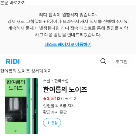
본문 바로가기
인
스
리디 접속이 원활하지 않습니다.
턴
강제 새로 고침(Ctrl + F5)이나 브라우저 캐시 삭제를 진행해주세요.
트
검
계속해서 문제가 발생한다면 리디 접속 테스트를 통해 원인을 파악
색
하고 대응 방법을 안내드리겠습니다.
테스트 페이지로 이동하기
검
리
로그인
색
디
한여름의 노이즈 상세페이지
홈
으
로
소설
한국소설
이
한여름의 노이즈
동
3.5
(
2
)
관심
2
김현철
외
5명
저자
황금가지
출판
관심