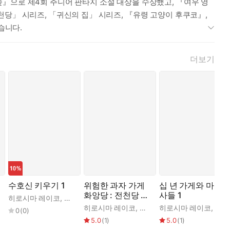
』으로 제4회 주니어 판타지 소설 대상을 수상했고, 『여우 영
천당」 시리즈, 「귀신의 집」 시리즈, 『유령 고양이 후쿠코』,
습니다.
더보기
수호신 키우기 1
위험한 과자 가게
십 년 가게와 마법
화앙당 : 전천당 번
사들 1
히로시마 레이코
,
기무라 이코
,
황세정
외편
노루
,
김지영
히로시마 레이코
,
쟈쟈
,
김정화
히로시마 레이코
,
사다
0
(
0
)
5.0
(
1
)
5.0
(
1
)