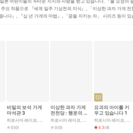
일본 어린이들의 두터운 지지와 사랑을 받고 있습니다. 『물 요정의 숲
주요 작품으로 『세계 일주 기상천외 미식』, 「이상한 과자 가게 전
웁니다』, 『십 년 가게의 마법』, 「꿈을 지키는 자」 시리즈 등이 있
비밀의 보석 가게
이상한 과자 가게
요괴의 아이를 키
마석관 3
전천당 : 행운의 갈
우고 있습니다 1
림길 1
타케 미호
히로시마 레이코
,
김정화
,
사타케 미호
히로시마 레이코
,
김정화
,
쟈쟈
,
김정화
히로시마 레이코
,
미
0
(
0
)
0
(
0
)
4.3
(
4
)