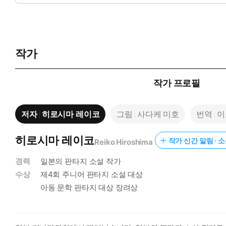
작가
작가 프로필
저자
히로시마 레이코
그림
사다케 미호
번역
이
히로시마 레이코
작가 신간 알림 · 
Reiko Hiroshima
경력
일본의 판타지 소설 작가
수상
제4회 주니어 판타지 소설 대상
아동 문학 판타지 대상 장려상