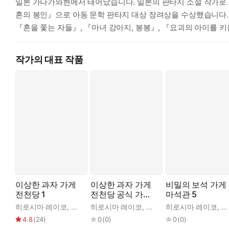
일본 가나가와현에서 태어났습니다. 일본의 판타지 소설 작가로 
혼의 봉인』으로 아동 문학 판타지 대상 장려상을 수상했습니다. 
『혼을 쫓는 자들』, 『마녀 강아지, 봉봉』, 『요괴의 아이를 키
작가의 대표 작품
이상한 과자 가게
이상한 과자 가게
비밀의 보석 가게
전천당 1
전천당 공식 가이
마석관 5
드북
히로시마 레이코
,
김정화
히로시마 레이코
,
쟈쟈
히로시마 레이코
,
사
4.8
(
24
)
0
(
0
)
0
(
0
)