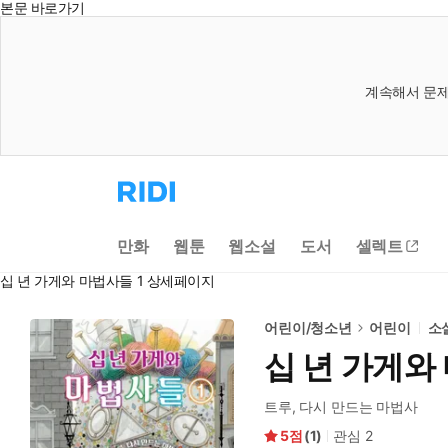
본문 바로가기
계속해서 문제
리
디
홈
으
만화
웹툰
웹소설
도서
셀렉트
로
이
십 년 가게와 마법사들 1 상세페이지
동
어린이/청소년
어린이
소
십 년 가게와
트루, 다시 만드는 마법사
5
(
1
)
관심
2