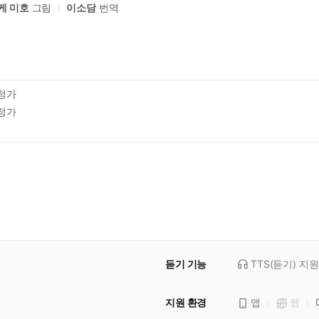
케 미호
그림
이소담
번역
정가
정가
듣기 기능
TTS(듣기)
지원
지원 환경
앱
웹