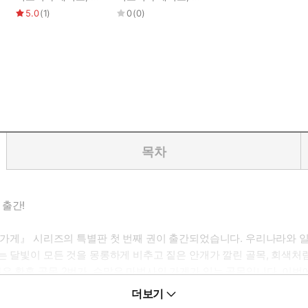
5.0
(
1
)
0
(
0
)
목차
 출간!
년 가게』 시리즈의 특별판 첫 번째 권이 출간되었습니다. 우리나라와
게는 달빛이 모든 것을 몽롱하게 비추고 짙은 안개가 깔린 골목, 회색
은 황혼 골목 2번가, 수많은 마법사의 가게가 있는 골목입니다. 이번
가게 1』부터 계속 등장하는 다시 만드는 마법사 트루 님이 주인공입니다
더보기
 펼쳐집니다.