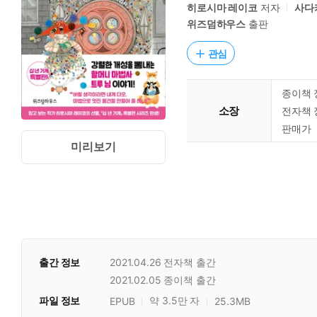
히로시마 레이코
저자
사다
위즈덤하우스
출판
관심
종이책 
소장
전자책 
판매가
미리보기
출간 정보
2021.04.26
전자책 출간
2021.02.05
종이책 출간
파일 정보
약 3.5만 자
EPUB
25.3MB