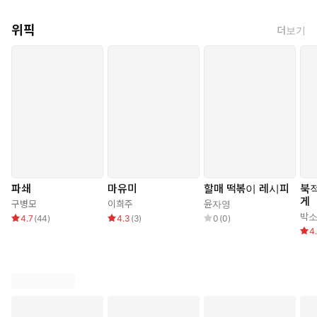
입버릇처럼 말해왔다. 그런 우영이 바다에 몸을 던졌다는 것을 정해는 도
무지 믿을 수가 없었다.
위픽
더보기
한편 영산에 떠도는 전설을 기반으로 몸집을 불린 사이비 종교 ‘영산교’는
방송까지 타며 계속 사람들을 미아도로 불러들이고 있었다. 오랫동안 영
산의 주인으로 떠받들어진 ‘산주’, 최씨 집안의 막내딸이 기도와 정성을
빙자한 ‘공양’을 받으며 영산교를 키웠다. 정해는 종교 활동에 헌신적이었
던 우영의 자취를 쫓아 영산교 한복판으로 뛰어든다. 미신이라며 비웃었
던 믿음에 의지해서라도, “어떻게 해서든 다시 만나”기 위해. 썰물에 갯벌
이 드러나듯, 만조의 검은 바다가 감추고 있던 영산교와 우영의 진짜 비밀
이 서서히 모습을 드러낸다.
파쇄
마유미
할매 떡볶이 레시피
북
미스터리 공포물 좋아하시는 분은 읽어보시면 좋을듯. 서정적이기도 한
게
한국판 미스터리의 진수가 아닐까 싶은 작품. 뭐, 딱히 내 취향은 아니지
구병모
이희주
윤자영
박
만.
4.7
(
44
)
4.3
(
3
)
0
(
0
)
4
________
“내가 찾지 않으면 넌 돌아오지 않을 것 같았거든.”
우영은 언제나 그랬다. 엄마와 아빠보다도, 할머니 할아버지와 그 어떤 친
구들보다도 나에 대해 잘 알았다. 20년 후의 그 역시 알았을 것이다.