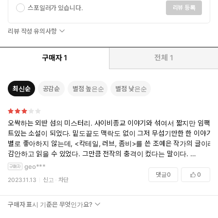
스포일러가 있습니다.
리뷰 등록
리뷰 작성 유의사항
구매자
1
전체
1
최신순
공감순
별점 높은순
별점 낮은순
오싹하는 외딴 섬의 미스터리. 사이비종교 이야기와 섞여서 짧지만 임팩
트있는 소설이 되었다. 밑도끝도 맥락도 없이 그저 무섭기만한 한 이야기
별로 좋아하지 않는데, <칵테일, 러브, 좀비>를 쓴 조예은 작가의 글이라
감안하고 읽을 수 있었다. 그만큼 전작의 충격이 컸다는 말이다.
geo***
소설은 주인공 정해가 소꿉친구 우영이 만조의 바다에 몸을 던져 자살했
댓글
0
0
2023.11.13
신고
차단
다는 소식을 받으며 시작된다. 정해는 20년 만에 우영의 고향 미아도를
찾는다. 섬 한가운데 우뚝 솟은 ‘영산’에는 “죽은 자의 소지품이나 뼈를 묻
으면 그 사람을 다시 만날 수 있다”(17쪽)는 오래된 전설이 있었다. 우영
구매자 표시 기준은 무엇인가요?
은 대대로 영산을 관리해온 산지기 집안의 딸이었고, 산에 묻히고 싶다고