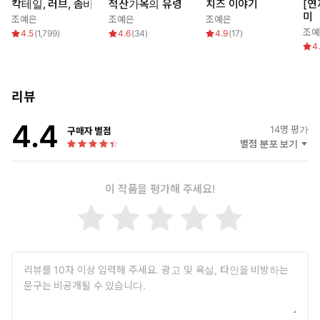
칵테일, 러브, 좀비
적산가옥의 유령
치즈 이야기
[연
미
조예은
조예은
조예은
조예
4.5
(
1,799
)
4.6
(
34
)
4.9
(
17
)
4
리뷰
4.4
14
명 평가
구매자 별점
별점 분포 보기
이 작품을 평가해 주세요!