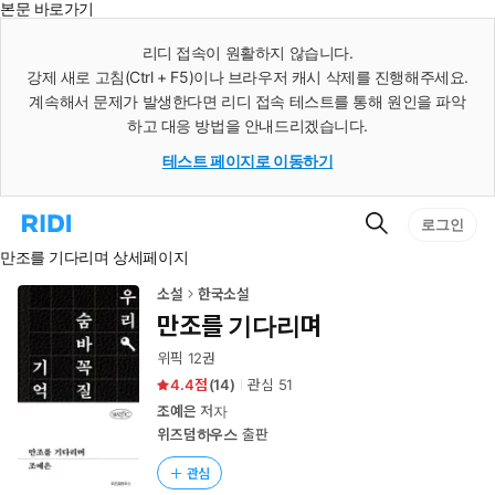
본문 바로가기
인
스
리디 접속이 원활하지 않습니다.
턴
강제 새로 고침(Ctrl + F5)이나 브라우저 캐시 삭제를 진행해주세요.
트
검
계속해서 문제가 발생한다면 리디 접속 테스트를 통해 원인을 파악
색
하고 대응 방법을 안내드리겠습니다.
테스트 페이지로 이동하기
검
리
로그인
색
디
만조를 기다리며 상세페이지
홈
으
로
소설
한국소설
이
만조를 기다리며
동
위픽 12권
4.4
(
14
)
관심
51
조예은
저자
위즈덤하우스
출판
관심