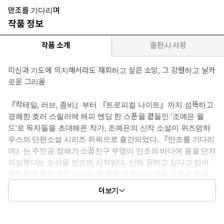
만조를 기다리며
작품 정보
작품 소개
출판사 서평
미신과 기도에 의지해서라도 재회하고 싶은 소망, 그 강렬하고 날카
로운 그리움
『칵테일, 러브, 좀비』부터 『트로피컬 나이트』까지 섬뜩하고
경쾌한 호러 스릴러에 해피 엔딩 한 스푼을 곁들인 ‘조예은 월
드’로 독자들을 초대해온 작가, 조예은의 신작 소설이 위즈덤하
우스의 단편소설 시리즈 위픽으로 출간되었다. 『만조를 기다리
며』는 주인공 정해가 소꿉친구 우영이 만조의 바다에 몸을 던져
자살했다는 소식을 받으며 시작된다. 산에 묻히고 싶다고 입버
릇처럼 말해온 우영이 바다에 몸을 던졌다는 것을 도무지 믿을
수 없었던 정해는 우영의 자취를 쫓아 영산교 한복판으로 뛰어든
더보기
다. 썰물에 갯벌이 드러나듯, 만조의 검은 바다가 감추고 있던 영
산교와 우영의 진짜 비밀이 서서히 모습을 드러낸다.