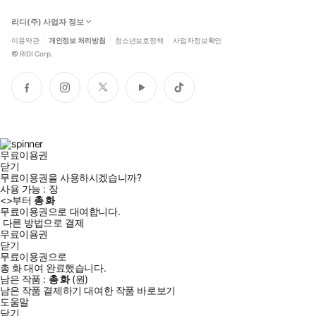
리디(주) 사업자 정보
이용약관
개인정보 처리방침
청소년보호정책
사업자정보확인
©
RIDI Corp.
페
인
트
유
틱
이
스
위
튜
톡
스
타
터
브
북
그
램
무료이용권
닫기
무료이용권을 사용하시겠습니까?
사용 가능 :
장
<
>부터
총
화
무료이용권으로 대여합니다.
다른 방법으로 결제
무료이용권
닫기
무료이용권으로
총
화
대여 완료했습니다.
남은 작품 :
총
화
(
원)
남은 작품 결제하기
대여한 작품 바로보기
도움말
닫기