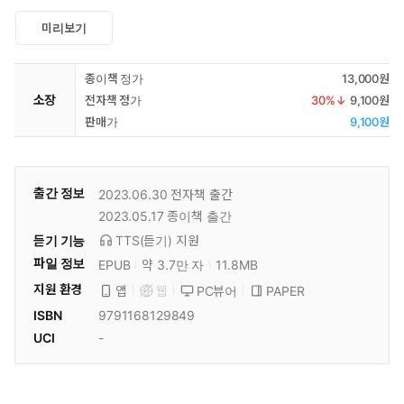
미리보기
종이책 정가
13,000원
소장
전자책 정가
30
%↓
9,100원
판매가
9,100원
출간 정보
2023.06.30
전자책 출간
2023.05.17
종이책 출간
듣기 기능
TTS(듣기)
지원
파일 정보
EPUB
약 3.7만 자
11.8MB
지원 환경
PC뷰어
PAPER
앱
웹
ISBN
9791168129849
UCI
-