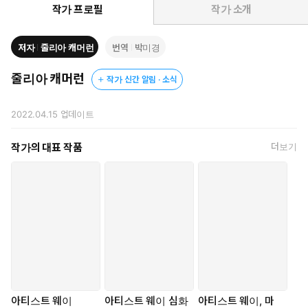
될 것”이라고 전망한다. 창조성이 억압되고 결과 중심으로만 평가
작가 프로필
작가 소개
되는 시대에 『아티스트 웨이』의 메시지와 루틴은 막혀 있던 일상
에 신선한 변화의 바람을 불러일으킨다.
저자
줄리아 캐머런
번역
박미경
새롭게 선보이는 특별판은 출간 30주년을 기념하는 저자의 특별
줄리아 캐머런
작가 신간 알림 · 소식
서문을 수록했으며, 원문에 충실한 번역과 가독성 높은 편집으로
독자의 몰입을 돕고, 고급 양장 사양으로 제작하여 소장 가치를
2022.04.15
업데이트
높였다. 이 책에 담긴 12주 프로그램은 독자의 삶을 실질적으로 변
화시키는 데 초점을 두고 설계되었다. 자기 검열, 완벽주의, 창의
작가의 대표 작품
더보기
력 고갈에 지친 이들에게, 막힌 일상에 숨을 불어넣는 새로운 출
발점이 되어줄 것이다. 지금 이 순간에도 당신 안에는 창조적 에
너지가 흐르고 있다. 잊고 지낸 그 감각을 깨우고 삶을 다시 써 내
려가고 싶은 모든 이들에게 이 책을 권한다.
아티스트 웨이
아티스트 웨이 심화
아티스트 웨이, 마