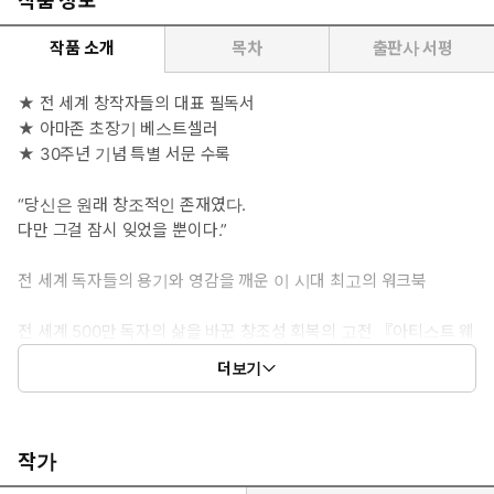
작품 정보
작품 소개
목차
출판사 서평
★ 전 세계 창작자들의 대표 필독서
★ 아마존 초장기 베스트셀러
★ 30주년 기념 특별 서문 수록
“당신은 원래 창조적인 존재였다.
다만 그걸 잠시 잊었을 뿐이다.”
전 세계 독자들의 용기와 영감을 깨운 이 시대 최고의 워크북
전 세계 500만 독자의 삶을 바꾼 창조성 회복의 고전 『아티스트 웨
이』가 출간 30주년을 맞아 아름다운 장정으로 돌아왔다. ‘모닝 페
더보기
이지’와 ‘아티스트 데이트’라는 독창적인 도구를 통해 창조성을 회복
하고 훈련하도록 이끈 이 책은, 예술가뿐 아니라 일상 속에서 영감
과 자기표현을 잃은 모든 이들에게 깊은 울림을 주며 오랜 세월 사랑
받아왔다. 저자 줄리아 캐머런은 “이 책은 처음 출간되던 30년 전보
작가
다 오늘날의 문화적 환경에서 더욱 강력하고 급진적인 역할을 하게