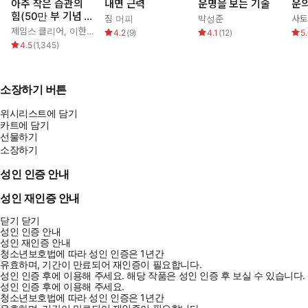
아주 작은 습관의
내면 근력
운명을 보는 기술
운의
힘(50만 부 기념 스
짐 머피
박성준
사토
페셜 에디션)
제임스 클리어
,
이한이
4.2
(
9
)
4.1
(
12
)
5
4.5
(
1,345
)
소장하기 버튼
위시리스트에 담기
카트에 담기
선물하기
소장하기
성인 인증 안내
성인 재인증 안내
닫기
닫기
성인 인증 안내
성인 재인증 안내
청소년보호법에 따라 성인 인증은 1년간
유효하며, 기간이 만료되어 재인증이 필요합니다.
성인 인증 후에 이용해 주세요.
해당 작품은 성인 인증 후 보실 수 있습니다.
성인 인증 후에 이용해 주세요.
청소년보호법에 따라 성인 인증은 1년간