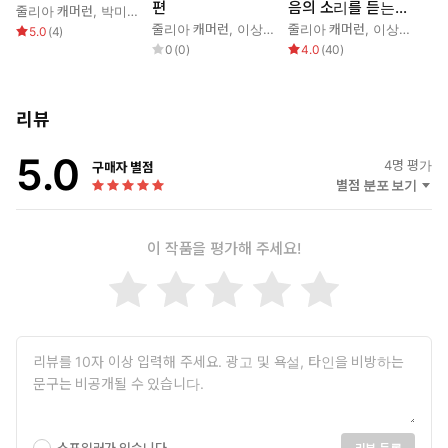
편
음의 소리를 듣는
줄리아 캐머런
,
박미경
시간
줄리아 캐머런
,
이상원
줄리아 캐머런
,
이상원
5.0
(
4
)
0
(
0
)
4.0
(
40
)
리뷰
5.0
4
명 평가
구매자 별점
별점 분포 보기
이 작품을 평가해 주세요!