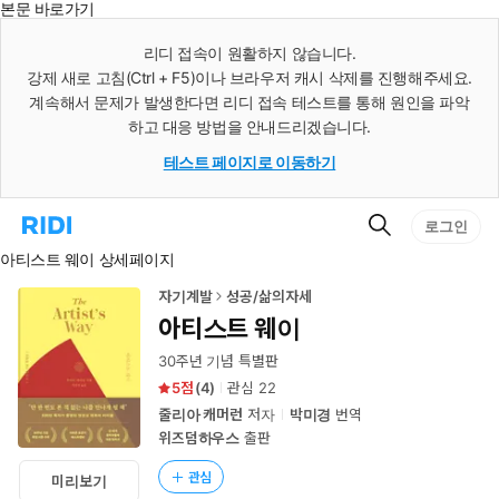
본문 바로가기
인
스
리디 접속이 원활하지 않습니다.
턴
강제 새로 고침(Ctrl + F5)이나 브라우저 캐시 삭제를 진행해주세요.
트
검
계속해서 문제가 발생한다면 리디 접속 테스트를 통해 원인을 파악
색
하고 대응 방법을 안내드리겠습니다.
테스트 페이지로 이동하기
검
리
로그인
색
디
아티스트 웨이 상세페이지
홈
으
로
자기계발
성공/삶의자세
이
아티스트 웨이
동
30주년 기념 특별판
5
(
4
)
관심
22
줄리아 캐머런
저자
박미경
번역
위즈덤하우스
출판
관심
미리보기