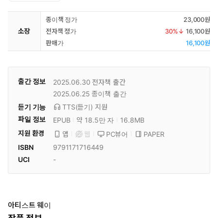
종이책 정가
23,000원
소장
전자책 정가
30
%↓
16,100원
판매가
16,100원
출간 정보
2025.06.30
전자책 출간
2025.06.25
종이책 출간
듣기 기능
TTS(듣기)
지원
파일 정보
EPUB
약 18.5만 자
16.8MB
지원 환경
PC뷰어
PAPER
앱
웹
ISBN
9791171716449
UCI
-
아티스트 웨이