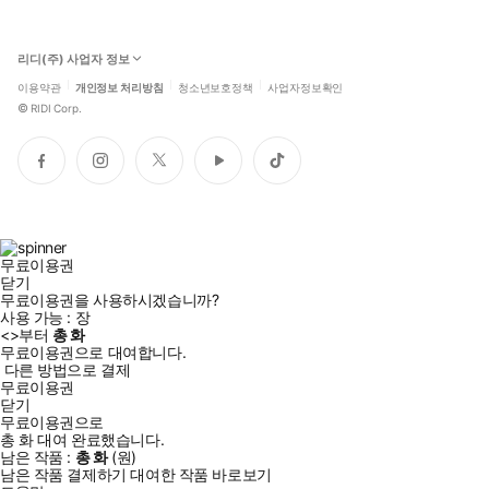
리디(주) 사업자 정보
이용약관
개인정보 처리방침
청소년보호정책
사업자정보확인
©
RIDI Corp.
페
인
트
유
틱
이
스
위
튜
톡
스
타
터
브
북
그
램
무료이용권
닫기
무료이용권을 사용하시겠습니까?
사용 가능 :
장
<
>부터
총
화
무료이용권으로 대여합니다.
다른 방법으로 결제
무료이용권
닫기
무료이용권으로
총
화
대여 완료했습니다.
남은 작품 :
총
화
(
원)
남은 작품 결제하기
대여한 작품 바로보기