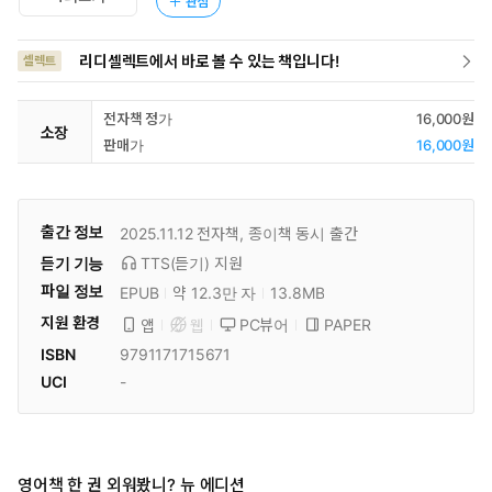
관심
리디셀렉트에서 바로 볼 수 있는 책입니다!
셀렉트
전자책 정가
16,000원
소장
판매가
16,000원
출간 정보
2025.11.12
전자책, 종이책 동시 출간
듣기 기능
TTS(듣기)
지원
파일 정보
EPUB
약 12.3만 자
13.8MB
지원 환경
PC뷰어
PAPER
앱
웹
ISBN
9791171715671
UCI
-
영어책 한 권 외워봤니? 뉴 에디션