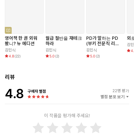
영어책 한 권 외워
월급 절반을 재테크
PD가 말하는 PD
외
봤니? 뉴 에디션
하라
(부키 전문직 리포
김
트 1)
김민식
김민식
김민식
4
4.8
(
22
)
5.0
(
2
)
5.0
(
2
)
리뷰
4.8
22
명 평가
구매자 별점
별점 분포 보기
이 작품을 평가해 주세요!