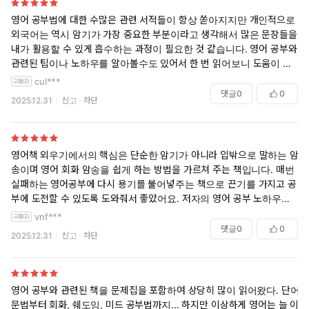
영어 공부법에 대한 수많은 관련 서적들이 항상 쏟아지지만 개인적으로
외국어는 역시 암기가 가장 중요한 부분이라고 생각해서 많은 문장들을
내가 활용할 수 있게 흡수하는 과정이 필요한 것 같습니다. 영어 공부와
관련된 팁이나 노하우를 알아볼수도 있어서 한 번 읽어보니 도움이 되는
것 같아요.
cul***
댓글
0
0
2025.12.31
신고
차단
영어책 외우기에서의 핵심은 단순한 암기가 아니라 입밖으로 말하는 암
송이며 영어 회화 암송을 쉽게 하는 방법을 가르쳐 주는 책입니다. 매번
실패하는 영어공부에 다시 용기를 불어넣주는 책으로 끈기를 가지고 공
부에 도전할 수 있도록 도와줘서 좋았어요. 저자의 영어 공부 노하우와 달
라진 영어 공부 환경을 반영해서 챗GPT와 AI 기반 학습 어플을 활용한
vnf***
방법을 설명해서 잘 읽었습니다.
댓글
0
0
2025.12.31
신고
차단
영어 공부와 관련된 책을 문제집을 포함하여 상당히 많이 읽어왔다. 단어,
문법부터 회화, 쉐도잉, 미드 공부법까지... 하지만 이상하게 영어는 늘 이