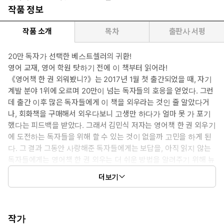
작품 정보
작품 소개
목차
출판사 서평
20만 독자가 선택한 베스트셀러의 귀환!
영어 교재, 영어 학원 탓하기 전에 이 책부터 읽어라!
《영어책 한 권 외워봤니?》는 2017년 1월 첫 출간되었을 때, 자기
계발 분야 1위에 오르며 20만이 넘는 독자들의 호응을 얻었다. 그런
데 출간 이후 많은 독자들에게 이 책을 외우라는 것인 줄 알았다거
나, 회화책을 구매해서 외우다보니 고생만 하다가 얼마 못 가 포기
했다는 피드백을 받았다. 그래서 김민식 저자는 영어책 한 권 외우기
에 도전하는 독자들을 위해 할 수 있는 것이 없을까 고민을 하게 된
다. 그 결과 그동안 사랑해준 독자들에게는 보답을, 아직 읽지 않는
독자들에게는 영어책 한 권 외우는 더 쉬운 방법을 알려주기 위해 뉴
에디션을 준비했다. 그렇게 해서 나온 이 책 《영어책 한 권 외워봤
더보기
니? 뉴 에디션》을 읽고 책 속 부록만 외우면 누구나 영어 말문이 트
이는 경험을 하게 될 것이다
작가