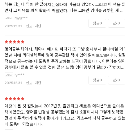
해는 되는데 입이 안 떨어지는상태에 머물러 있었다. 그리고 이 책을 읽으
면서 그 이유를 꽤 명확하게 깨달았다. 나는 그동안 영어를 공부한 게 아
니라, 영어를 피하고 있었던 셈이었다...
myu***
댓글
0
0
2025.12.31
신고
차단
이 책의 핵심 메시지는 단순하다. 영어는 결국 “외워서 말해야 한다”는
것. 그런데 여기서 말하는 ‘외우기’는 우리가 학창 시절에 질리도록 해온
암기가 아니다. 저자가 강조하는 건 ‘암송’, 즉 입으로 꺼내는 훈련이다. 읽
으면서 가장 뜨끔했던 대목도 바로 여기였다. 나는 단어장도 많이 봤고,
영어공부 해야지, 해야지 얘기만 하다가 또 그냥 흐지부지 끝나버릴 거 같
문법도 어느 정도 안다고 생각했지만, 정작 입으로 소리 내어 말해본 문장
았던 차에 리디셀렉트에 영어 공부관련 책이 있어 읽어보았습니다. 실질
은 거의 없었다. 입력만 있고 출력이 없었던 공부를 계속해왔던 것이다.
적으로 공부하는 데 도움을 주려고하는 느낌이 강합니다. 이번에는 영어
공부에서 탈출 할 수 있을 것만 같은 느낌! 영어 공부의 갈피가 잡히지 않
뉴 에디션이라 더 좋았던 점은, 기존 책에서 오해받기 쉬웠던 부분을 저자
는 분들에게도 추천해요.
lyr***
가 정면으로 보완했다는 점이다. “정말 영어책 한 권을 통째로 외우라는
댓글
0
0
2025.12.31
신고
차단
거냐”라는 독자들의 반응에 대해, 저자는 오히려 더 현실적인 방법을 제
시한다. 어려운 책, 두꺼운 책이 아니라 아주 쉬운 문장들을 반복해서 몸
에 붙이라는 조언이다. 책 속 부록에 실린 30과 분량의 문장들을 보며, 이
정도라면 해볼 수 있겠다는 생각이 들었다. 영어 공부 책을 읽으며 ‘할 수
예전에 본 것 같았는데 2017년 첫 출간되고 새로운 에디션으로 돌아온
있겠다’는 감정을 느낀 게 오랜만이었다.
책이었군요. 영어를 반평생 공부했는데 잠시 소홀해지니 그렇게 노력했
던것이 무색하게 실력이 돌아가더라고요. 기초부터 다시 공부하고 있는
저자의 경험담도 과하지 않게 설득력을 더한다. 영어뿐 아니라 일본어, 중
데 도움이 되었습니다.
국어, 스페인어까지 익힌 비결이 모두 “기초 회화 암송”이라는 점은, 특별