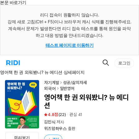
본문 바로가기
인
스
리디 접속이 원활하지 않습니다.
턴
강제 새로 고침(Ctrl + F5)이나 브라우저 캐시 삭제를 진행해주세요.
트
검
계속해서 문제가 발생한다면 리디 접속 테스트를 통해 원인을 파악
색
하고 대응 방법을 안내드리겠습니다.
테스트 페이지로 이동하기
검
리
로그인
색
디
영어책 한 권 외워봤니? 뉴 에디션 상세페이지
홈
으
로
자기계발
성공/삶의자세
이
외국어
일반영어
동
영어책 한 권 외워봤니? 뉴 에디
션
4.8
(
22
)
관심
41
김민식
저자
위즈덤하우스
출판
미리보기