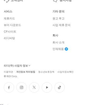
서비스
기타 문의
제휴카드
원고 투고
뷰어 다운로드
사업 제휴 문의
CP사이트
회사
리디바탕
회사 소개
인재채용
리디(주) 사업자 정보
이용약관
개인정보 처리방침
청소년보호정책
사업자정보확인
©
RIDI Corp.
페
인
트
유
틱
이
스
위
튜
톡
스
타
터
브
북
그
램