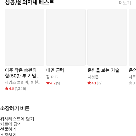
성공/삶의자세 베스트
더보기
아주 작은 습관의
내면 근력
운명을 보는 기술
운의
힘(50만 부 기념 스
짐 머피
박성준
사토
페셜 에디션)
제임스 클리어
,
이한이
4.2
(
9
)
4.1
(
12
)
0
4.5
(
1,345
)
소장하기 버튼
위시리스트에 담기
카트에 담기
선물하기
소장하기