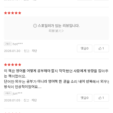
스포일러가 있는 리뷰입니다.
리뷰 보기
hot***
댓글
0
1
2026.01.30
신고
차단
이 책은 영어를 어떻게 공부해야 할지 막막했던 사람에게 방향을 잡아주
는 책이었어요.
단어만 외우는 공부가 아니라 영어책 한 권을 소리 내어 반복해서 외우는
방식이 인상적이었어요.
왜 영어가 늘지 않았는지 이유를 짚어줘서 공감되는 부분도 많았어요.
jun***
부담 없이 따라 해볼 수 있는 방법이라 다시 영어 공부를 시작해 보고 싶
댓글
0
1
2026.01.05
신고
차단
어졌어요.