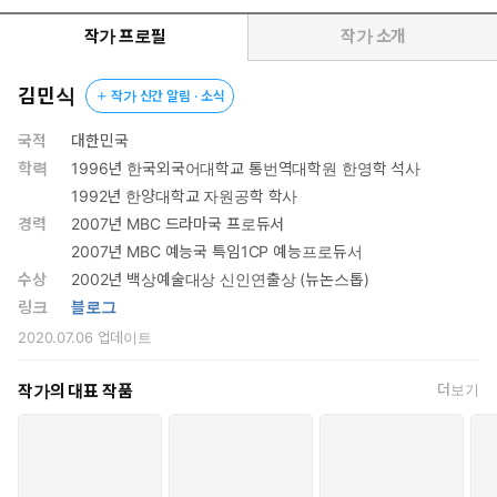
작가 프로필
작가 소개
김민식
작가 신간 알림 · 소식
국적
대한민국
학력
1996년 한국외국어대학교 통번역대학원 한영학 석사
1992년 한양대학교 자원공학 학사
경력
2007년 MBC 드라마국 프로듀서
2007년 MBC 예능국 특임1CP 예능프로듀서
수상
2002년 백상예술대상 신인연출상 (뉴논스톱)
링크
블로그
2020.07.06
업데이트
작가의 대표 작품
더보기