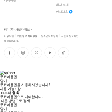
리디바탕
회사 소개
인재채용
리디(주) 사업자 정보
이용약관
개인정보 처리방침
청소년보호정책
사업자정보확인
©
RIDI Corp.
페
인
트
유
틱
이
스
위
튜
톡
스
타
터
브
북
그
램
무료이용권
닫기
무료이용권을 사용하시겠습니까?
사용 가능 :
장
<
>부터
총
화
무료이용권으로 대여합니다.
다른 방법으로 결제
무료이용권
닫기