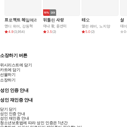
프로젝트 헤일메리
뒤틀린 사랑
테오
살
앤디 위어
,
강동혁
아나 황
,
윤선미
앨런 레비
,
노지양
데이
4.9
(
3,954
)
3.5
(
2
)
5.0
(
2
)
0
소장하기 버튼
위시리스트에 담기
카트에 담기
선물하기
소장하기
성인 인증 안내
성인 재인증 안내
닫기
닫기
성인 인증 안내
성인 재인증 안내
청소년보호법에 따라 성인 인증은 1년간