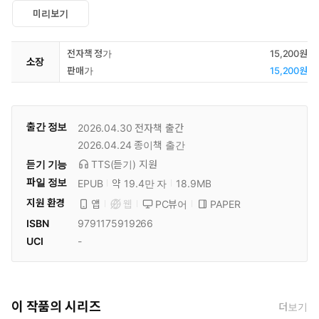
미리보기
전자책 정가
15,200원
소장
판매가
15,200원
출간 정보
2026.04.30
전자책 출간
2026.04.24
종이책 출간
듣기 기능
TTS(듣기)
지원
파일 정보
EPUB
약 19.4만 자
18.9MB
지원 환경
PC뷰어
PAPER
앱
웹
ISBN
9791175919266
UCI
-
이 작품의 시리즈
더보기