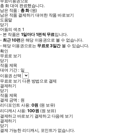
무료이용권으로
총
화
대여 완료했습니다.
남은 작품 :
총
화
(
원)
남은 작품 결제하기
대여한 작품 바로보기
도움말
닫기
어둠의 색조 1
- 본 작품은
1일
마다
1
편씩 무료
입니다.
-
최근
10편
은 해당 이용권으로 볼 수 없습니다.
- 해당 이용권으로는
무료로
3일
간
볼 수 있습니다.
확인
무료로 보기
닫기
작품 제목
대여 기간 :
일
이용권 선택
무료로 보기
다른 방법으로 결제
결제하기
닫기
작품 제목
결제 금액 :
원
리디포인트 사용:
0
원
(
원 보유)
리디캐시 사용:
100
원
(
원 보유)
결제하고 바로보기
결제하고 다음에 보기
결제하기
닫기
결제 가능한 리디캐시, 포인트가 없습니다.