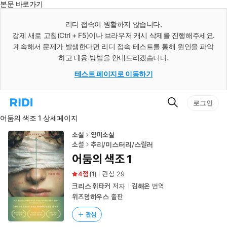
본문 바로가기
인
스
리디 접속이 원활하지 않습니다.
턴
강제 새로 고침(Ctrl + F5)이나 브라우저 캐시 삭제를 진행해주세요.
트
검
계속해서 문제가 발생한다면 리디 접속 테스트를 통해 원인을 파악
색
하고 대응 방법을 안내드리겠습니다.
테스트 페이지로 이동하기
검
리
로그인
색
디
어둠의 색조 1 상세페이지
홈
으
로
소설
영미소설
이
소설
추리/미스터리/스릴러
동
어둠의 색조 1
4
(
1
)
관심
29
크리스 휘타커
저자
김해온
번역
위즈덤하우스
출판
관심