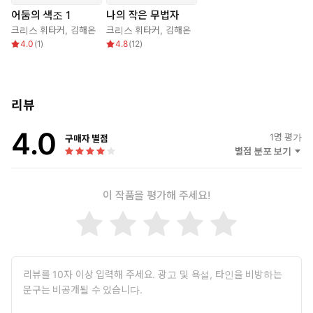
어둠의 색조 1
나의 작은 무법자
크리스 휘타커
,
김해온
크리스 휘타커
,
김해온
4.0
(
1
)
4.8
(
12
)
리뷰
4.0
1
명 평가
구매자 별점
별점 분포 보기
이 작품을 평가해 주세요!