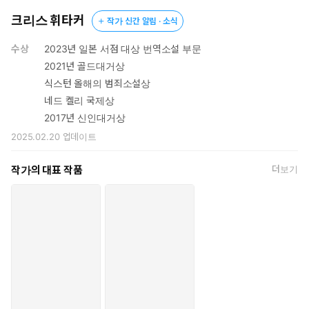
크리스 휘타커
작가 신간 알림 · 소식
수상
2023년 일본 서점 대상 번역소설 부문
2021년 골드대거상
식스턴 올해의 범죄소설상
네드 켈리 국제상
2017년 신인대거상
2025.02.20
업데이트
작가의 대표 작품
더보기