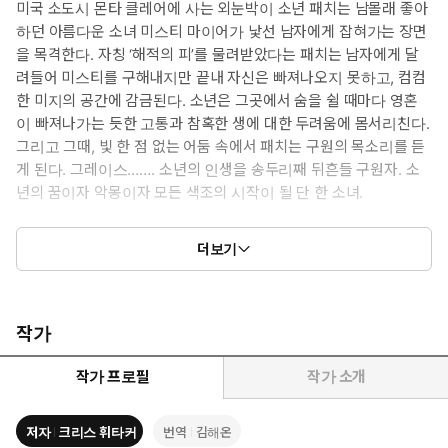
미국 소도시 몬타 클레어에 사는 외눈박이 소년 패치는 남몰래 좋아
하던 아름다운 소녀 미스티 마이어가 낯선 남자에게 잡혀가는 장면
을 목격한다. 자칭 ‘해적의 피’를 물려받았다는 패치는 남자에게 달
려들어 미스티를 구해내지만 끝내 자신은 빠져나오지 못하고, 컴컴
한 미지의 공간에 감금된다. 소년은 그곳에서 숨을 쉴 때마다 영혼
이 빠져나가는 듯한 고통과 참혹한 생에 대한 두려움에 몸서리친다.
그리고 그때, 빛 한 점 없는 어둠 속에서 패치는 구원의 목소리를 듣
게 된다. 그레이스……. 소년의 인생을 송두리째 뒤흔들 구원자. 소
년의 꿈이자 악몽이자 모든 색조의 시작이 될 단 한 소녀.
한편, 또 다른 소녀 ‘세인트’는 패치가 사라진 숲 한가운데 서 있다.
더보기
한 아이가 실종되었고, 며칠이 지나자 아이의 죽음이 섣불리 예견
되었고, 몇 주가 지나자 어른들의 관심은 일상으로 돌아가버린다.
소년의 실종에 얽매인 건 오직 세인트뿐인 상황에서, 소녀는 가장
행복해야 할 졸업 전야제에 어두컴컴한 지하실로 들어가게 되는
작가
데……. 본 적 없는 소녀를 찾겠다는 일념으로 수십 년의 어둠을 항해
하고 마는 해적 패치는 그녀를 다시 만날 수 있을까? 한 해 한 해가
작가 프로필
작가 소개
세월이 되고, 희망이 집착이 되고, 사랑이 사랑을 해치는 시간 속에
남는 것은 무엇일까?
저자
크리스 휘타커
번역
김해온