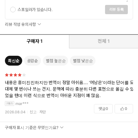
스포일러가 있습니다.
리뷰 등록
리뷰 작성 유의사항
구매자
1
전체
1
최신순
공감순
별점 높은순
별점 낮은순
내용은 흥미진진하지만 번역이 정말 아쉬움…. ‘여남은’이라는 단어를 도
대체 몇 번이나 쓰는 건지. 문맥에 따라 충분히 다른 표현으로 옮길 수 있
었을 텐데 이런 식으로 번역이 아쉬운 지점이 꽤 많음.
mar***
댓글
0
0
2026.08.04
신고
차단
구매자 표시 기준은 무엇인가요?