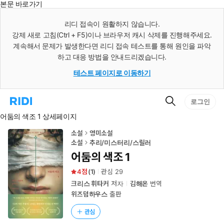
본문 바로가기
인
스
리디 접속이 원활하지 않습니다.
턴
강제 새로 고침(Ctrl + F5)이나 브라우저 캐시 삭제를 진행해주세요.
트
검
계속해서 문제가 발생한다면 리디 접속 테스트를 통해 원인을 파악
색
하고 대응 방법을 안내드리겠습니다.
테스트 페이지로 이동하기
검
리
로그인
색
디
어둠의 색조 1 상세페이지
홈
으
로
소설
영미소설
이
소설
추리/미스터리/스릴러
동
어둠의 색조 1
4
(
1
)
관심
29
크리스 휘타커
저자
김해온
번역
위즈덤하우스
출판
관심