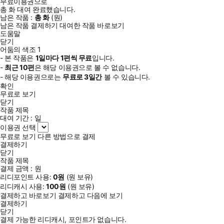
무료이용권으로
총
화
대여 완료했습니다.
남은 작품 :
총
화
(
원)
남은 작품 결제하기
대여한 작품 바로보기
도움말
닫기
어둠의 색조 1
- 본 작품은
1일
마다
1
편씩 무료
입니다.
-
최근
10편
은 해당 이용권으로 볼 수 없습니다.
- 해당 이용권으로는
무료로
3일
간
볼 수 있습니다.
확인
무료로 보기
닫기
작품 제목
대여 기간 :
일
이용권 선택
무료로 보기
다른 방법으로 결제
결제하기
닫기
작품 제목
결제 금액 :
원
리디포인트 사용:
0
원
(
원 보유)
리디캐시 사용:
100
원
(
원 보유)
결제하고 바로보기
결제하고 다음에 보기
결제하기
닫기
결제 가능한 리디캐시, 포인트가 없습니다.