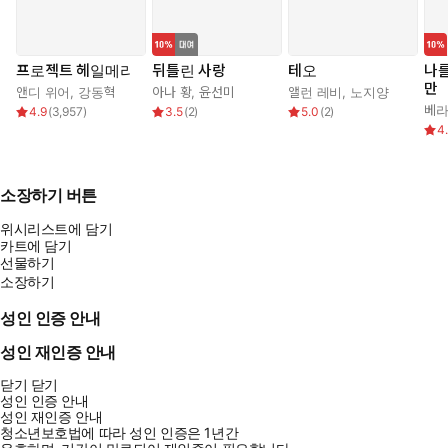
프로젝트 헤일메리
뒤틀린 사랑
테오
나
만
앤디 위어
,
강동혁
아나 황
,
윤선미
앨런 레비
,
노지양
베라
4.9
(
3,957
)
3.5
(
2
)
5.0
(
2
)
4
소장하기 버튼
위시리스트에 담기
카트에 담기
선물하기
소장하기
성인 인증 안내
성인 재인증 안내
닫기
닫기
성인 인증 안내
성인 재인증 안내
청소년보호법에 따라 성인 인증은 1년간