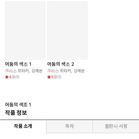
어둠의 색조 1
어둠의 색조 2
크리스 휘타커
,
김해온
크리스 휘타커
,
김해온
4.0
(
1
)
5.0
(
1
)
어둠의 색조 1
작품 정보
작품 소개
목차
출판사 서평