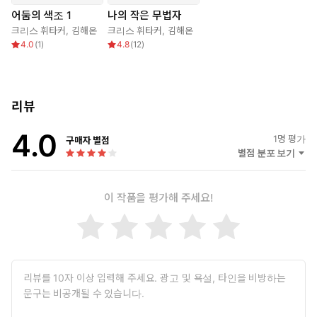
어둠의 색조 1
나의 작은 무법자
크리스 휘타커
,
김해온
크리스 휘타커
,
김해온
4.0
(
1
)
4.8
(
12
)
리뷰
4.0
1
명 평가
구매자 별점
별점 분포 보기
이 작품을 평가해 주세요!