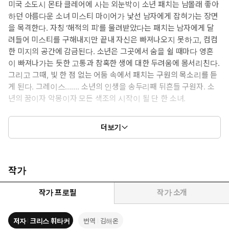
미국 소도시 몬타 클레어에 사는 외눈박이 소년 패치는 남몰래 좋아
하던 아름다운 소녀 미스티 마이어가 낯선 남자에게 잡혀가는 장면
을 목격한다. 자칭 ‘해적의 피’를 물려받았다는 패치는 남자에게 달
려들어 미스티를 구해내지만 끝내 자신은 빠져나오지 못하고, 컴컴
한 미지의 공간에 감금된다. 소년은 그곳에서 숨을 쉴 때마다 영혼
이 빠져나가는 듯한 고통과 참혹한 생에 대한 두려움에 몸서리친다.
그리고 그때, 빛 한 점 없는 어둠 속에서 패치는 구원의 목소리를 듣
게 된다. 그레이스……. 소년의 인생을 송두리째 뒤흔들 구원자. 소
년의 꿈이자 악몽이자 모든 색조의 시작이 될 단 한 소녀.
한편, 또 다른 소녀 ‘세인트’는 패치가 사라진 숲 한가운데 서 있다.
더보기
한 아이가 실종되었고, 며칠이 지나자 아이의 죽음이 섣불리 예견
되었고, 몇 주가 지나자 어른들의 관심은 일상으로 돌아가버린다.
소년의 실종에 얽매인 건 오직 세인트뿐인 상황에서, 소녀는 가장
행복해야 할 졸업 전야제에 어두컴컴한 지하실로 들어가게 되는
작가
데……. 본 적 없는 소녀를 찾겠다는 일념으로 수십 년의 어둠을 항해
하고 마는 해적 패치는 그녀를 다시 만날 수 있을까? 한 해 한 해가
작가 프로필
작가 소개
세월이 되고, 희망이 집착이 되고, 사랑이 사랑을 해치는 시간 속에
남는 것은 무엇일까?
저자
크리스 휘타커
번역
김해온