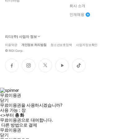
리디바탕
회사 소개
인재채용
리디(주) 사업자 정보
이용약관
개인정보 처리방침
청소년보호정책
사업자정보확인
©
RIDI Corp.
페
인
트
유
틱
이
스
위
튜
톡
스
타
터
브
북
그
램
무료이용권
닫기
무료이용권을 사용하시겠습니까?
사용 가능 :
장
<
>부터
총
화
무료이용권으로 대여합니다.
다른 방법으로 결제
무료이용권
닫기