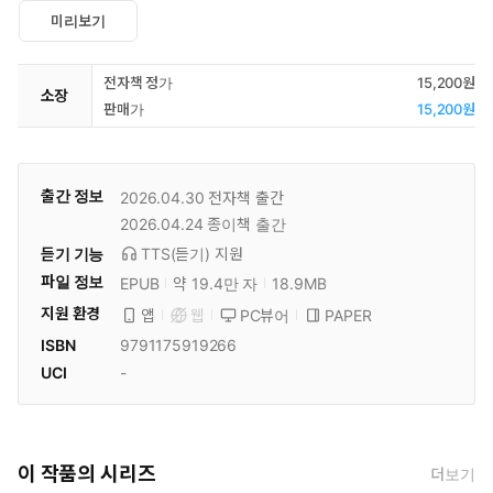
미리보기
전자책 정가
15,200원
소장
판매가
15,200원
출간 정보
2026.04.30
전자책 출간
2026.04.24
종이책 출간
듣기 기능
TTS(듣기)
지원
파일 정보
EPUB
약 19.4만 자
18.9MB
지원 환경
PC뷰어
PAPER
앱
웹
ISBN
9791175919266
UCI
-
이 작품의 시리즈
더보기