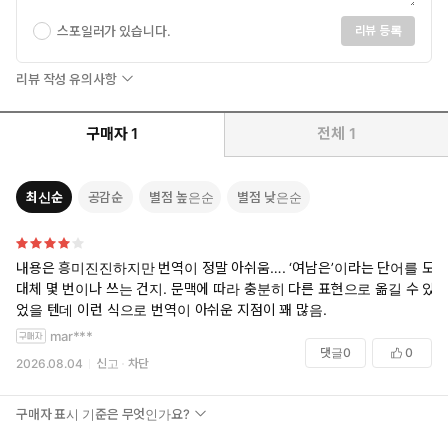
스포일러가 있습니다.
리뷰 등록
리뷰 작성 유의사항
구매자
1
전체
1
최신순
공감순
별점 높은순
별점 낮은순
내용은 흥미진진하지만 번역이 정말 아쉬움…. ‘여남은’이라는 단어를 도
대체 몇 번이나 쓰는 건지. 문맥에 따라 충분히 다른 표현으로 옮길 수 있
었을 텐데 이런 식으로 번역이 아쉬운 지점이 꽤 많음.
mar***
댓글
0
0
2026.08.04
신고
차단
구매자 표시 기준은 무엇인가요?