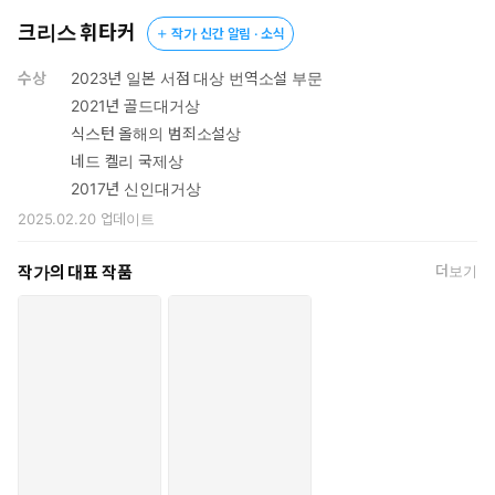
크리스 휘타커
작가 신간 알림 · 소식
수상
2023년 일본 서점 대상 번역소설 부문
2021년 골드대거상
식스턴 올해의 범죄소설상
네드 켈리 국제상
2017년 신인대거상
2025.02.20
업데이트
작가의 대표 작품
더보기