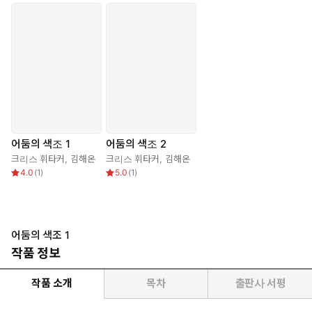
어둠의 색조 1
어둠의 색조 2
크리스 휘타커
,
김해온
크리스 휘타커
,
김해온
4.0
(
1
)
5.0
(
1
)
어둠의 색조 1
작품 정보
작품 소개
목차
출판사 서평