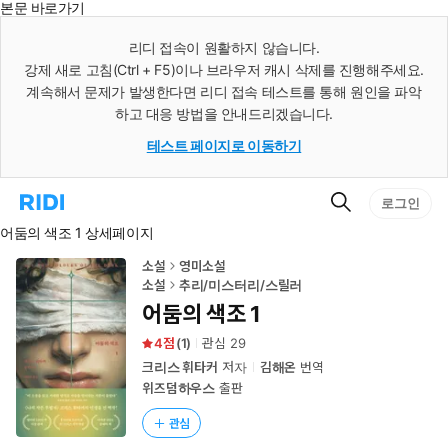
본문 바로가기
인
스
리디 접속이 원활하지 않습니다.
턴
강제 새로 고침(Ctrl + F5)이나 브라우저 캐시 삭제를 진행해주세요.
트
검
계속해서 문제가 발생한다면 리디 접속 테스트를 통해 원인을 파악
색
하고 대응 방법을 안내드리겠습니다.
테스트 페이지로 이동하기
검
리
로그인
색
디
어둠의 색조 1 상세페이지
홈
으
로
소설
영미소설
이
소설
추리/미스터리/스릴러
동
어둠의 색조 1
4
(
1
)
관심
29
크리스 휘타커
저자
김해온
번역
위즈덤하우스
출판
관심