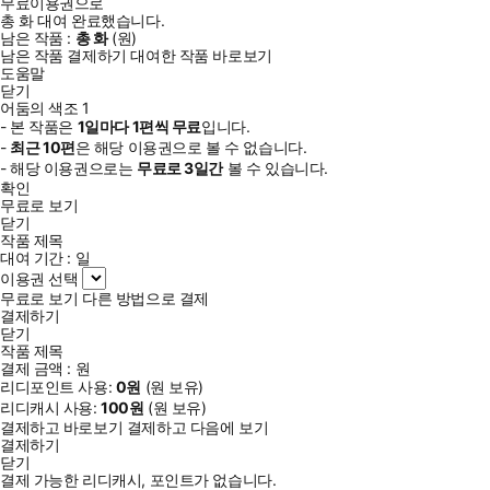
무료이용권으로
총
화
대여 완료했습니다.
남은 작품 :
총
화
(
원)
남은 작품 결제하기
대여한 작품 바로보기
도움말
닫기
어둠의 색조 1
- 본 작품은
1일
마다
1
편씩 무료
입니다.
-
최근
10편
은 해당 이용권으로 볼 수 없습니다.
- 해당 이용권으로는
무료로
3일
간
볼 수 있습니다.
확인
무료로 보기
닫기
작품 제목
대여 기간 :
일
이용권 선택
무료로 보기
다른 방법으로 결제
결제하기
닫기
작품 제목
결제 금액 :
원
리디포인트 사용:
0
원
(
원 보유)
리디캐시 사용:
100
원
(
원 보유)
결제하고 바로보기
결제하고 다음에 보기
결제하기
닫기
결제 가능한 리디캐시, 포인트가 없습니다.