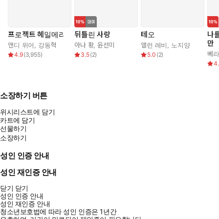
프로젝트 헤일메리
뒤틀린 사랑
테오
나
만
앤디 위어
,
강동혁
아나 황
,
윤선미
앨런 레비
,
노지양
베라
4.9
(
3,955
)
3.5
(
2
)
5.0
(
2
)
4
소장하기 버튼
위시리스트에 담기
카트에 담기
선물하기
소장하기
성인 인증 안내
성인 재인증 안내
닫기
닫기
성인 인증 안내
성인 재인증 안내
청소년보호법에 따라 성인 인증은 1년간