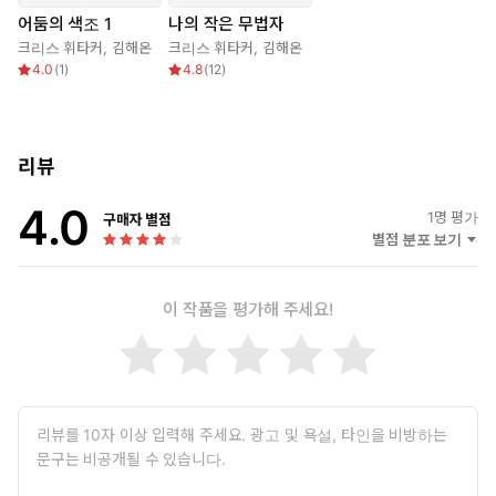
어둠의 색조 1
나의 작은 무법자
크리스 휘타커
,
김해온
크리스 휘타커
,
김해온
4.0
(
1
)
4.8
(
12
)
리뷰
4.0
1
명 평가
구매자 별점
별점 분포 보기
이 작품을 평가해 주세요!