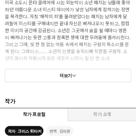
미국 소도시 몬타 클레어에 사는 외눈박이 소년 패치는 남몰래 좋아
하던 아름다운 소녀 미스티 마이어가 낯선 남자에게 잡혀가는 장면
을 목격한다. 자칭 ‘해적의 피’를 물려받았다는 패치는 남자에게 달
려들어 미스티를 구해내지만 끝내 자신은 빠져나오지 못하고, 컴컴
한 미지의 공간에 감금된다. 소년은 그곳에서 숨을 쉴 때마다 영혼
이 빠져나가는 듯한 고통과 참혹한 생에 대한 두려움에 몸서리친다.
그리고 그때, 빛 한 점 없는 어둠 속에서 패치는 구원의 목소리를 듣
게 된다. 그레이스……. 소년의 인생을 송두리째 뒤흔들 구원자. 소
년의 꿈이자 악몽이자 모든 색조의 시작이 될 단 한 소녀.
한편, 또 다른 소녀 ‘세인트’는 패치가 사라진 숲 한가운데 서 있다.
더보기
한 아이가 실종되었고, 며칠이 지나자 아이의 죽음이 섣불리 예견
되었고, 몇 주가 지나자 어른들의 관심은 일상으로 돌아가버린다.
소년의 실종에 얽매인 건 오직 세인트뿐인 상황에서, 소녀는 가장
행복해야 할 졸업 전야제에 어두컴컴한 지하실로 들어가게 되는
작가
데……. 본 적 없는 소녀를 찾겠다는 일념으로 수십 년의 어둠을 항해
하고 마는 해적 패치는 그녀를 다시 만날 수 있을까? 한 해 한 해가
작가 프로필
작가 소개
세월이 되고, 희망이 집착이 되고, 사랑이 사랑을 해치는 시간 속에
남는 것은 무엇일까?
저자
크리스 휘타커
번역
김해온