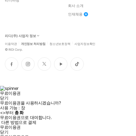
리디바탕
회사 소개
인재채용
리디(주) 사업자 정보
이용약관
개인정보 처리방침
청소년보호정책
사업자정보확인
©
RIDI Corp.
페
인
트
유
틱
이
스
위
튜
톡
스
타
터
브
북
그
램
무료이용권
닫기
무료이용권을 사용하시겠습니까?
사용 가능 :
장
<
>부터
총
화
무료이용권으로 대여합니다.
다른 방법으로 결제
무료이용권
닫기