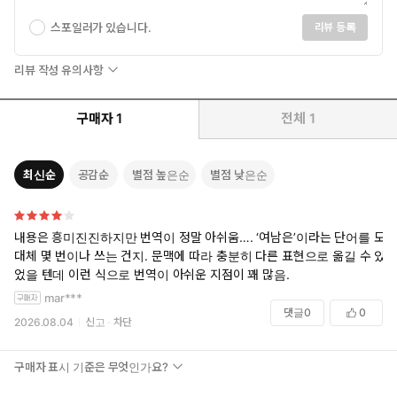
스포일러가 있습니다.
리뷰 등록
리뷰 작성 유의사항
구매자
1
전체
1
최신순
공감순
별점 높은순
별점 낮은순
내용은 흥미진진하지만 번역이 정말 아쉬움…. ‘여남은’이라는 단어를 도
대체 몇 번이나 쓰는 건지. 문맥에 따라 충분히 다른 표현으로 옮길 수 있
었을 텐데 이런 식으로 번역이 아쉬운 지점이 꽤 많음.
mar***
댓글
0
0
2026.08.04
신고
차단
구매자 표시 기준은 무엇인가요?