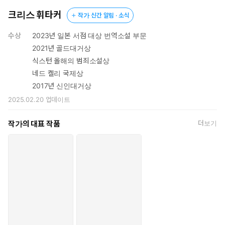
크리스 휘타커
작가 신간 알림 · 소식
수상
2023년 일본 서점 대상 번역소설 부문
2021년 골드대거상
식스턴 올해의 범죄소설상
네드 켈리 국제상
2017년 신인대거상
2025.02.20
업데이트
작가의 대표 작품
더보기