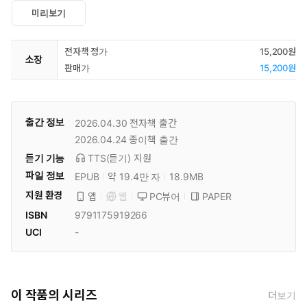
미리보기
전자책 정가
15,200원
소장
판매가
15,200원
출간 정보
2026.04.30
전자책 출간
2026.04.24
종이책 출간
듣기 기능
TTS(듣기)
지원
파일 정보
EPUB
약 19.4만 자
18.9MB
지원 환경
PC뷰어
PAPER
앱
웹
ISBN
9791175919266
UCI
-
이 작품의 시리즈
더보기