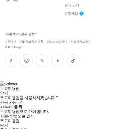
리디바탕
회사 소개
인재채용
리디(주) 사업자 정보
이용약관
개인정보 처리방침
청소년보호정책
사업자정보확인
©
RIDI Corp.
페
인
트
유
틱
이
스
위
튜
톡
스
타
터
브
북
그
램
무료이용권
닫기
무료이용권을 사용하시겠습니까?
사용 가능 :
장
<
>부터
총
화
무료이용권으로 대여합니다.
다른 방법으로 결제
무료이용권
닫기