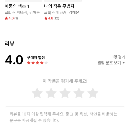
어둠의 색조 1
나의 작은 무법자
크리스 휘타커
,
김해온
크리스 휘타커
,
김해온
4.0
(
1
)
4.8
(
12
)
리뷰
4.0
1
명 평가
구매자 별점
별점 분포 보기
이 작품을 평가해 주세요!