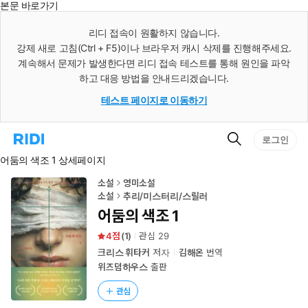
본문 바로가기
인
스
리디 접속이 원활하지 않습니다.
턴
강제 새로 고침(Ctrl + F5)이나 브라우저 캐시 삭제를 진행해주세요.
트
검
계속해서 문제가 발생한다면 리디 접속 테스트를 통해 원인을 파악
색
하고 대응 방법을 안내드리겠습니다.
테스트 페이지로 이동하기
검
리
로그인
색
디
어둠의 색조 1 상세페이지
홈
으
로
소설
영미소설
이
소설
추리/미스터리/스릴러
동
어둠의 색조 1
4
(
1
)
관심
29
크리스 휘타커
저자
김해온
번역
위즈덤하우스
출판
관심