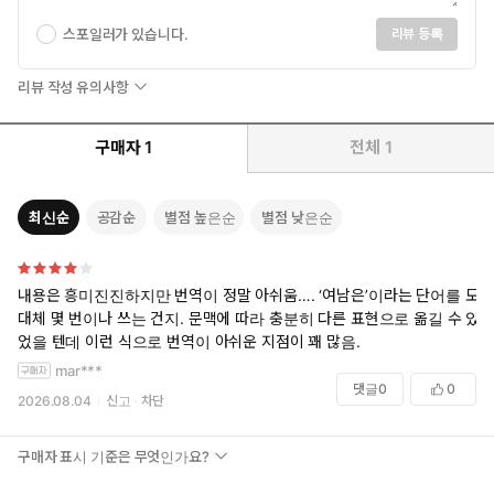
스포일러가 있습니다.
리뷰 등록
리뷰 작성 유의사항
구매자
1
전체
1
최신순
공감순
별점 높은순
별점 낮은순
내용은 흥미진진하지만 번역이 정말 아쉬움…. ‘여남은’이라는 단어를 도
대체 몇 번이나 쓰는 건지. 문맥에 따라 충분히 다른 표현으로 옮길 수 있
었을 텐데 이런 식으로 번역이 아쉬운 지점이 꽤 많음.
mar***
댓글
0
0
2026.08.04
신고
차단
구매자 표시 기준은 무엇인가요?