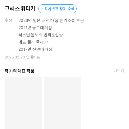
크리스 휘타커
작가 신간 알림 · 소식
수상
2023년 일본 서점 대상 번역소설 부문
2021년 골드대거상
식스턴 올해의 범죄소설상
네드 켈리 국제상
2017년 신인대거상
2025.02.20
업데이트
작가의 대표 작품
더보기