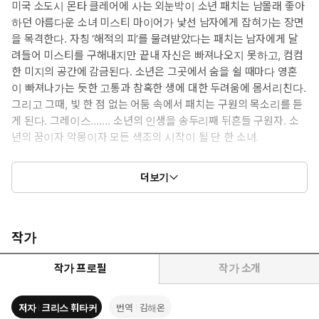
미국 소도시 몬타 클레어에 사는 외눈박이 소년 패치는 남몰래 좋아
하던 아름다운 소녀 미스티 마이어가 낯선 남자에게 잡혀가는 장면
을 목격한다. 자칭 ‘해적의 피’를 물려받았다는 패치는 남자에게 달
려들어 미스티를 구해내지만 끝내 자신은 빠져나오지 못하고, 컴컴
한 미지의 공간에 감금된다. 소년은 그곳에서 숨을 쉴 때마다 영혼
이 빠져나가는 듯한 고통과 참혹한 생에 대한 두려움에 몸서리친다.
그리고 그때, 빛 한 점 없는 어둠 속에서 패치는 구원의 목소리를 듣
게 된다. 그레이스……. 소년의 인생을 송두리째 뒤흔들 구원자. 소
년의 꿈이자 악몽이자 모든 색조의 시작이 될 단 한 소녀.
한편, 또 다른 소녀 ‘세인트’는 패치가 사라진 숲 한가운데 서 있다.
더보기
한 아이가 실종되었고, 며칠이 지나자 아이의 죽음이 섣불리 예견
되었고, 몇 주가 지나자 어른들의 관심은 일상으로 돌아가버린다.
소년의 실종에 얽매인 건 오직 세인트뿐인 상황에서, 소녀는 가장
행복해야 할 졸업 전야제에 어두컴컴한 지하실로 들어가게 되는
작가
데……. 본 적 없는 소녀를 찾겠다는 일념으로 수십 년의 어둠을 항해
하고 마는 해적 패치는 그녀를 다시 만날 수 있을까? 한 해 한 해가
작가 프로필
작가 소개
세월이 되고, 희망이 집착이 되고, 사랑이 사랑을 해치는 시간 속에
남는 것은 무엇일까?
저자
크리스 휘타커
번역
김해온