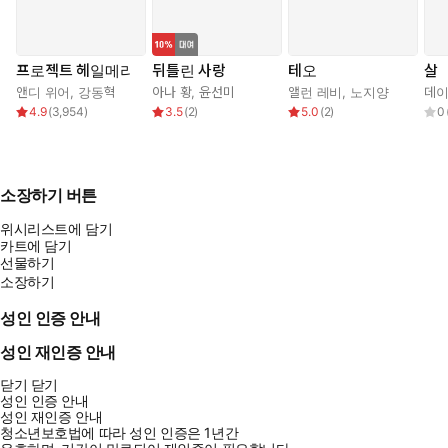
프로젝트 헤일메리
뒤틀린 사랑
테오
살
앤디 위어
,
강동혁
아나 황
,
윤선미
앨런 레비
,
노지양
데이
4.9
(
3,954
)
3.5
(
2
)
5.0
(
2
)
0
소장하기 버튼
위시리스트에 담기
카트에 담기
선물하기
소장하기
성인 인증 안내
성인 재인증 안내
닫기
닫기
성인 인증 안내
성인 재인증 안내
청소년보호법에 따라 성인 인증은 1년간