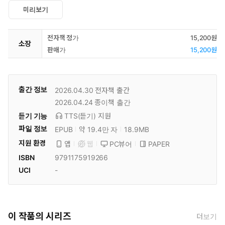
미리보기
전자책 정가
15,200원
소장
판매가
15,200원
출간 정보
2026.04.30
전자책 출간
2026.04.24
종이책 출간
듣기 기능
TTS(듣기)
지원
파일 정보
EPUB
약 19.4만 자
18.9MB
지원 환경
PC뷰어
PAPER
앱
웹
ISBN
9791175919266
UCI
-
이 작품의 시리즈
더보기