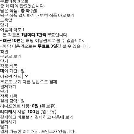
무료이용권으로
총
화
대여 완료했습니다.
남은 작품 :
총
화
(
원)
남은 작품 결제하기
대여한 작품 바로보기
도움말
닫기
어둠의 색조 1
- 본 작품은
1일
마다
1
편씩 무료
입니다.
-
최근
10편
은 해당 이용권으로 볼 수 없습니다.
- 해당 이용권으로는
무료로
3일
간
볼 수 있습니다.
확인
무료로 보기
닫기
작품 제목
대여 기간 :
일
이용권 선택
무료로 보기
다른 방법으로 결제
결제하기
닫기
작품 제목
결제 금액 :
원
리디포인트 사용:
0
원
(
원 보유)
리디캐시 사용:
100
원
(
원 보유)
결제하고 바로보기
결제하고 다음에 보기
결제하기
닫기
결제 가능한 리디캐시, 포인트가 없습니다.