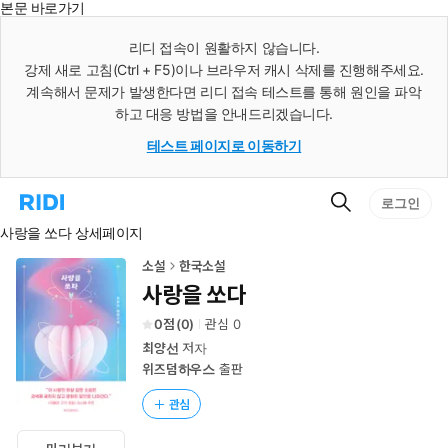
본문 바로가기
인
스
리디 접속이 원활하지 않습니다.
턴
강제 새로 고침(Ctrl + F5)이나 브라우저 캐시 삭제를 진행해주세요.
트
검
계속해서 문제가 발생한다면 리디 접속 테스트를 통해 원인을 파악
색
하고 대응 방법을 안내드리겠습니다.
테스트 페이지로 이동하기
검
리
로그인
색
디
사랑을 쏘다 상세페이지
홈
으
로
소설
한국소설
이
사랑을 쏘다
동
0
(
0
)
관심
0
최양선
저자
위즈덤하우스
출판
관심