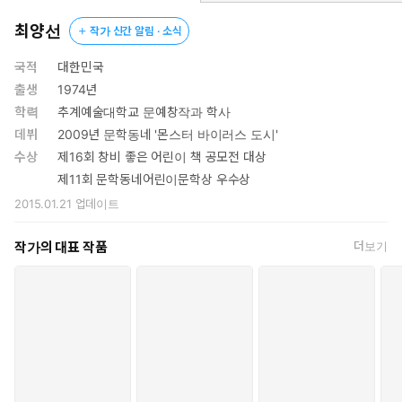
타깃은 스물여섯 살 직장인 여성 ‘박신조’. 큐디는 하루 종일 신조
를 쫓아다니며 뒤를 캔다.
최양선
작가 신간 알림 · 소식
국적
대한민국
출생
1974년
학력
추계예술대학교 문예창작과 학사
데뷔
2009년 문학동네 '몬스터 바이러스 도시'
수상
제16회 창비 좋은 어린이 책 공모전 대상
제11회 문학동네어린이문학상 우수상
2015.01.21
업데이트
작가의 대표 작품
더보기