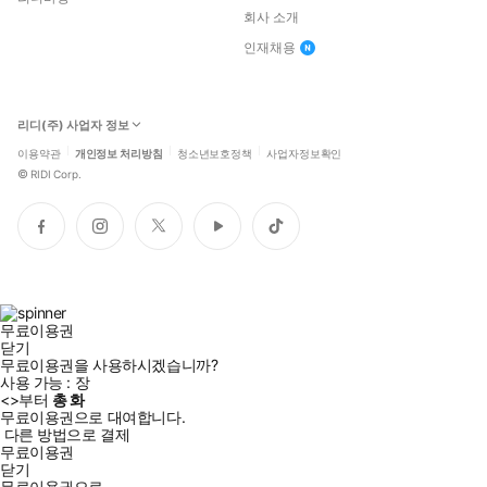
회사 소개
인재채용
리디(주) 사업자 정보
이용약관
개인정보 처리방침
청소년보호정책
사업자정보확인
©
RIDI Corp.
페
인
트
유
틱
이
스
위
튜
톡
스
타
터
브
북
그
램
무료이용권
닫기
무료이용권을 사용하시겠습니까?
사용 가능 :
장
<
>부터
총
화
무료이용권으로 대여합니다.
다른 방법으로 결제
무료이용권
닫기
무료이용권으로