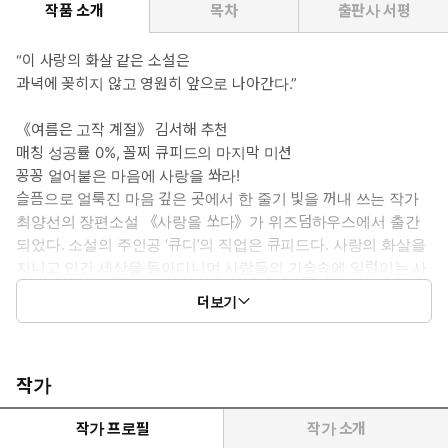
작품 소개
목차
출판사 서평
“이 사랑의 화살 같은 소설은
과녁에 꽂히지 않고 영원히 앞으로 나아간다.”
《여름은 고작 계절》 김서해 추천
매칭 성공률 0%, 꼴찌 큐피드의 마지막 미션
꽁꽁 얼어붙은 마음에 사랑을 쏴라!
슬픔으로 얼룩진 마음 깊은 곳에서 한 줄기 빛을 꺼내 쓰는 작가
최양선의 장편소설 《사랑을 쏘다》가 위즈덤하우스에서 출간
되었다. 소설의 주인공 ‘큐디’의 직업은 큐피드다. 사랑의 화살을
지니고 인간 세상을 돌아다니며 사람들의 가슴속에 일렁이는 사
랑의 불씨를 포착하는 존재. 하지만 큐디는 7년 동안 단 한 번도
더보기
화살을 쏘지 못했다. 서로를 향한 실낱같은 호감을 목격해도 저
빛이 일시적인 건 아닐까, 저 무늬는 화살을 쏘기에 적당한가……
무엇이 사랑인지 고민하며 스스로에게 되묻기만 하다가 이내 활
을 내려놓는다. 큐피드가 된 이후 내내 꼴찌 성적인 큐디는 급기
작가
야 상사의 호출까지 받는다. 큐디의 상사는 사랑을 이해하지 못
하는 큐디에게 특별히 까다로운 타깃을 배정한다. 큐디의 새로운
작가 프로필
작가 소개