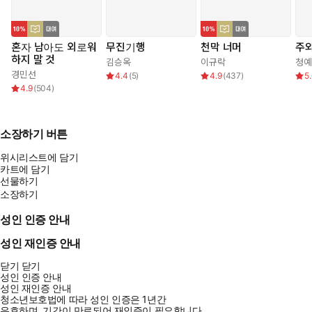
혼자 남아도 외로워
무진기행
천막 너머
주와
하지 말 것
김승옥
이규락
청예
경민선
4.4
(
5
)
4.9
(
437
)
5
4.9
(
504
)
소장하기 버튼
위시리스트에 담기
카트에 담기
선물하기
소장하기
성인 인증 안내
성인 재인증 안내
닫기
닫기
성인 인증 안내
성인 재인증 안내
청소년보호법에 따라 성인 인증은 1년간
유효하며, 기간이 만료되어 재인증이 필요합니다.