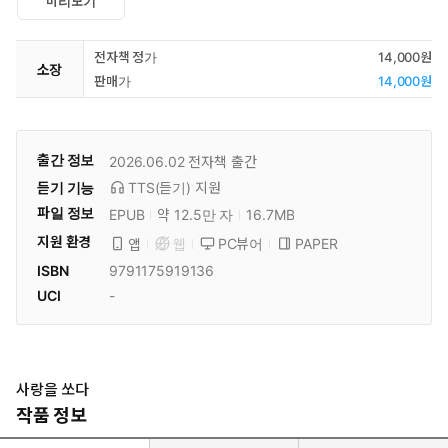
미리보기
전자책 정가
14,000원
소장
판매가
14,000원
출간 정보
2026.06.02
전자책 출간
듣기 기능
TTS(듣기)
지원
파일 정보
EPUB
약 12.5만 자
16.7MB
지원 환경
PC뷰어
PAPER
앱
웹
ISBN
9791175919136
UCI
-
사랑을 쏘다
작품 정보