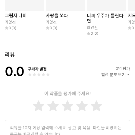
그림자 나비
사랑을 쏘다
너의 우주가 들린다
지도
면
최양선
최양선
최
최양선
0
(
0
)
0
(
0
)
0
0
(
0
)
리뷰
0.0
0
명 평가
구매자 별점
별점 분포 보기
이 작품을 평가해 주세요!