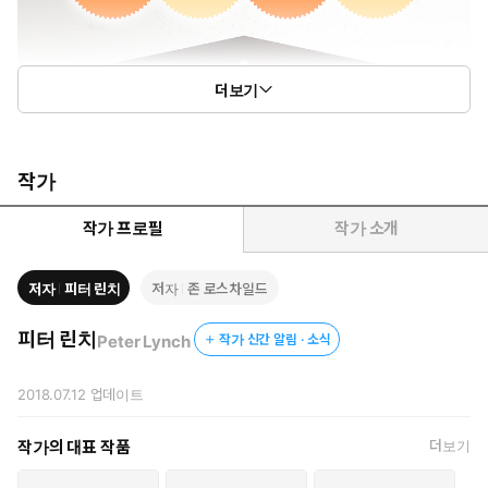
더보기
작가
작가 프로필
작가 소개
저자
피터 린치
저자
존 로스차일드
피터 린치
Peter Lynch
작가 신간 알림 · 소식
2018.07.12
업데이트
작가의 대표 작품
더보기