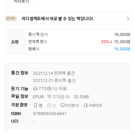
미리보기
리디셀렉트에서 바로 볼 수 있는 책입니다!
셀렉트
종이책 정가
19,000원
소장
전자책 정가
20
%↓
15,200원
판매가
15,200원
출간 정보
2021.12.14
전자책 출간
2021.12.01
종이책 출간
듣기 기능
TTS(듣기)
지원
파일 정보
EPUB
약 17.5만 자
20.5MB
지원 환경
PC뷰어
PAPER
앱
웹
ISBN
9788965964841
UCI
-