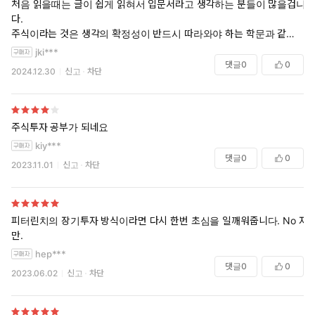
처음 읽을때는 글이 쉽게 읽혀서 입문서라고 생각하는 분들이 많을겁니
다.
주식이라는 것은 생각의 확정성이 반드시 따라와야 하는 학문과 같은 것
이라고 생각합니다.
jki***
두 번 , 세 번을 읽게 되는 반드시 시간이 지날 때마다 읽으면 다르게 읽히
댓글
0
0
2024.12.30
신고
차단
는 책입니다. 단순하게 읽고 느끼는 것의 이상의 것이 있으니
시간이 지나서 다시 한 번 씩 복습하는 느낌으로 읽어보시길 강력 추천 드
립니다.
주식투자 공부가 되네요
kiy***
댓글
0
0
2023.11.01
신고
차단
피터린치의 장기투자 방식이라면 다시 한번 초심을 일깨워줍니다. No 자
만.
hep***
댓글
0
0
2023.06.02
신고
차단