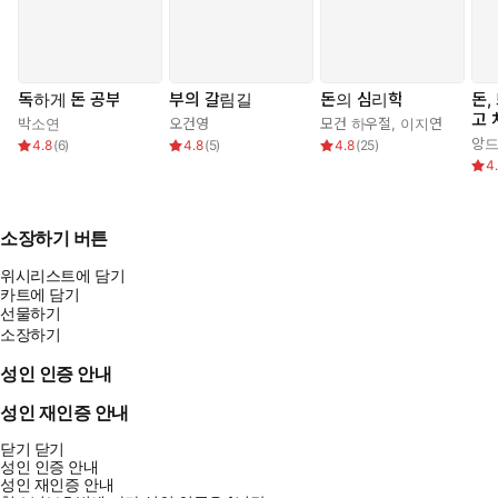
독하게 돈 공부
부의 갈림길
돈의 심리학
돈,
고 
박소연
오건영
모건 하우절
,
이지연
앙드
4.8
(
6
)
4.8
(
5
)
4.8
(
25
)
4
소장하기 버튼
위시리스트에 담기
카트에 담기
선물하기
소장하기
성인 인증 안내
성인 재인증 안내
닫기
닫기
성인 인증 안내
성인 재인증 안내