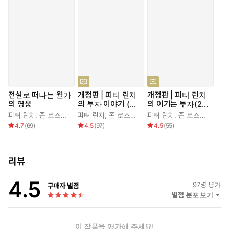
전설로 떠나는 월가
개정판 | 피터 린치
개정판 | 피터 린치
의 영웅
의 투자 이야기 (20
의 이기는 투자(20
21)
21)
피터 린치
,
존 로스차일드
피터 린치
,
이건
,
홍진채
,
존 로스차일드
피터 린치
,
존 로스차일드
,
4.7
(
69
)
4.5
(
97
)
4.5
(
55
)
리뷰
4.5
97
명 평가
구매자 별점
별점 분포 보기
시대를 초월한 투자의 거장
피터 린치가 모든 투자자들에게 들려주는 투자 이야기
우리 삶의 많은 풍경이 바뀌면서 투자를 대하는 방식에도 큰 변화가
이 작품을 평가해 주세요!