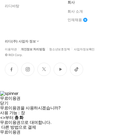
회사
리디바탕
회사 소개
인재채용
리디(주) 사업자 정보
이용약관
개인정보 처리방침
청소년보호정책
사업자정보확인
©
RIDI Corp.
페
인
트
유
틱
이
스
위
튜
톡
스
타
터
브
북
그
램
무료이용권
닫기
무료이용권을 사용하시겠습니까?
사용 가능 :
장
<
>부터
총
화
무료이용권으로 대여합니다.
다른 방법으로 결제
무료이용권