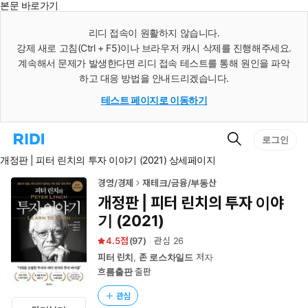
본문 바로가기
인
스
리디 접속이 원활하지 않습니다.
턴
강제 새로 고침(Ctrl + F5)이나 브라우저 캐시 삭제를 진행해주세요.
트
검
계속해서 문제가 발생한다면 리디 접속 테스트를 통해 원인을 파악
색
하고 대응 방법을 안내드리겠습니다.
테스트 페이지로 이동하기
검
리
로그인
색
디
개정판 | 피터 린치의 투자 이야기 (2021) 상세페이지
홈
으
로
경영/경제
재테크/금융/부동산
이
개정판 | 피터 린치의 투자 이야
동
기 (2021)
4.5
(
97
)
관심
26
피터 린치
,
존 로스차일드
저자
흐름출판
출판
관심