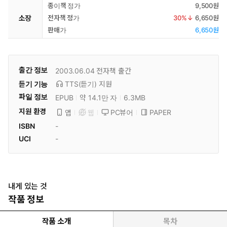
종이책 정가
9,500원
소장
전자책 정가
30
%↓
6,650원
판매가
6,650원
출간 정보
2003.06.04
전자책 출간
듣기 기능
TTS(듣기)
지원
파일 정보
EPUB
약 14.1만 자
6.3MB
지원 환경
PC뷰어
PAPER
앱
웹
ISBN
-
UCI
-
내게 있는 것
작품 정보
작품 소개
목차