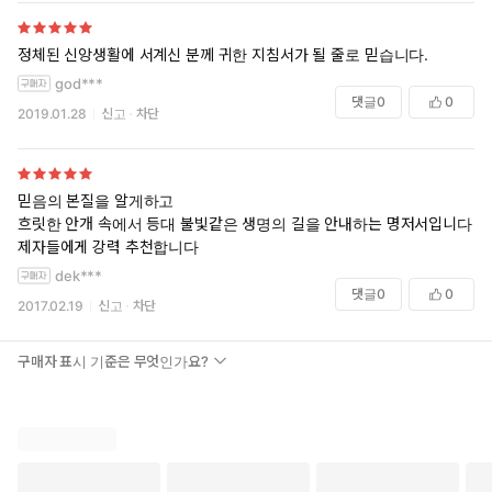
정체된 신앙생활에 서계신 분께 귀한 지침서가 될 줄로 믿습니다.
god***
댓글
0
0
2019.01.28
신고
차단
믿음의 본질을 알게하고
흐릿한 안개 속에서 등대 불빛같은 생명의 길을 안내하는 명저서입니다
제자들에게 강력 추천합니다
dek***
댓글
0
0
2017.02.19
신고
차단
구매자 표시 기준은 무엇인가요?