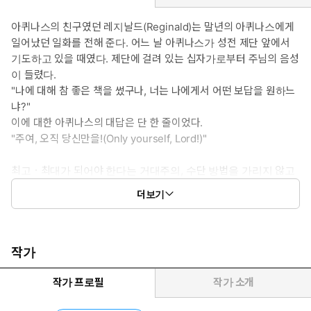
아퀴나스의 친구였던 레지날드(Reginald)는 말년의 아퀴나스에게
일어났던 일화를 전해 준다. 어느 날 아퀴나스가 성전 제단 앞에서
기도하고 있을 때였다. 제단에 걸려 있는 십자가로부터 주님의 음성
이 들렸다.
"나에 대해 참 좋은 책을 썼구나, 너는 나에게서 어떤 보답을 원하느
냐?"
이에 대한 아퀴나스의 대답은 단 한 줄이었다.
"주여, 오직 당신만을!(Only yourself, Lord!)"
최고ㆍ최대가 되어야 한다는 거대주의, 수단 방법을 가리지 않고
목표를 달성해야 한다는 성공지상주의, 인간의 인격마저 물질로
더보기
가늠하는 황금만능주의로 대변되는 황제의 논리, 곧 매머니즘
(mammonism)의 경제논리가 지배하는 '물신(物神)의 시대'. 그 시
대정신을 거슬러 오르는 청년들에게 띄우는 이재철 목사의 세 번째
청년서신이다.
작가
작가 프로필
작가 소개