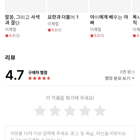
말씀, 그리고 사색
요한과 더불어 1
아이에게 배우는 아
목사
과 결단
빠
직
이재철
이재철
이재철
이재
5.0
(
1
)
4.0
(
2
)
5.0
(
1
)
4
리뷰
4.7
6
명 평가
구매자 별점
별점 분포 보기
이 작품을 평가해 주세요!