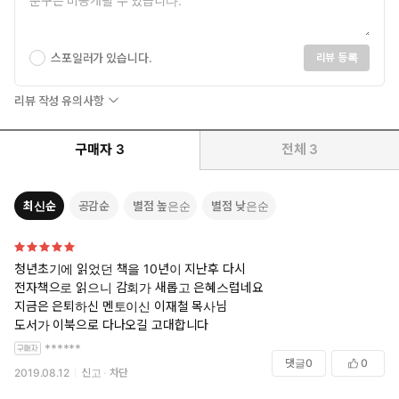
스포일러가 있습니다.
리뷰 등록
리뷰 작성 유의사항
구매자
3
전체
3
최신순
공감순
별점 높은순
별점 낮은순
청년초기에 읽었던 책을 10년이 지난후 다시
전자책으로 읽으니 감회가 새롭고 은혜스럽네요
지금은 은퇴하신 멘토이신 이재철 목사님
도서가 이북으로 다나오길 고대합니다
******
댓글
0
0
2019.08.12
신고
차단