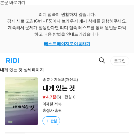
본문 바로가기
인
스
리디 접속이 원활하지 않습니다.
턴
강제 새로 고침(Ctrl + F5)이나 브라우저 캐시 삭제를 진행해주세요.
트
검
계속해서 문제가 발생한다면 리디 접속 테스트를 통해 원인을 파악
색
하고 대응 방법을 안내드리겠습니다.
테스트 페이지로 이동하기
검
리
로그인
색
디
내게 있는 것 상세페이지
홈
으
로
종교
기독교(개신교)
이
내게 있는 것
동
4.7
(
6
)
관심
0
이재철
저자
홍성사
출판
관심