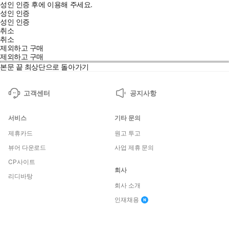
성인 인증 후에 이용해 주세요.
성인 인증
성인 인증
취소
취소
제외하고 구매
제외하고 구매
본문 끝
최상단으로 돌아가기
고객센터
공지사항
서비스
기타 문의
제휴카드
원고 투고
뷰어 다운로드
사업 제휴 문의
CP사이트
회사
리디바탕
회사 소개
인재채용