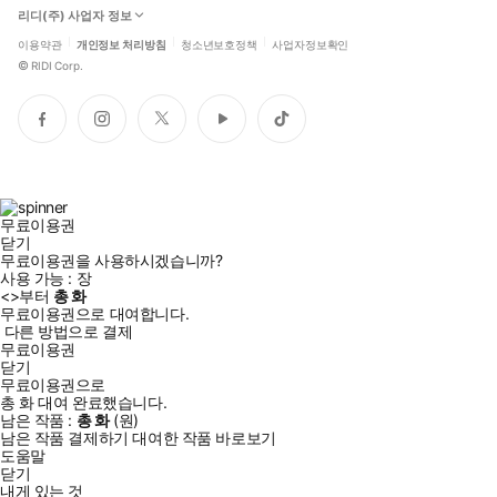
리디(주) 사업자 정보
이용약관
개인정보 처리방침
청소년보호정책
사업자정보확인
©
RIDI Corp.
페
인
트
유
틱
이
스
위
튜
톡
스
타
터
브
북
그
램
무료이용권
닫기
무료이용권을 사용하시겠습니까?
사용 가능 :
장
<
>부터
총
화
무료이용권으로 대여합니다.
다른 방법으로 결제
무료이용권
닫기
무료이용권으로
총
화
대여 완료했습니다.
남은 작품 :
총
화
(
원)
남은 작품 결제하기
대여한 작품 바로보기
도움말
닫기
내게 있는 것