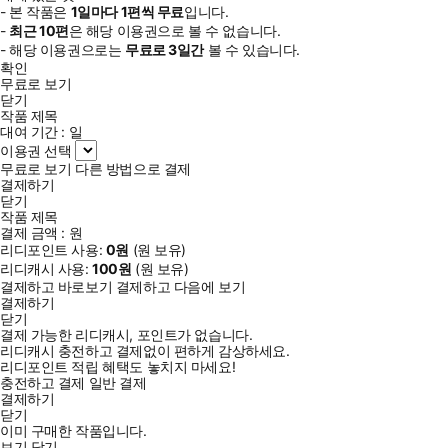
- 본 작품은
1일
마다
1
편씩 무료
입니다.
-
최근
10편
은 해당 이용권으로 볼 수 없습니다.
- 해당 이용권으로는
무료로
3일
간
볼 수 있습니다.
확인
무료로 보기
닫기
작품 제목
대여 기간 :
일
이용권 선택
무료로 보기
다른 방법으로 결제
결제하기
닫기
작품 제목
결제 금액 :
원
리디포인트 사용:
0
원
(
원 보유)
리디캐시 사용:
100
원
(
원 보유)
결제하고 바로보기
결제하고 다음에 보기
결제하기
닫기
결제 가능한 리디캐시, 포인트가 없습니다.
리디캐시 충전하고 결제없이 편하게 감상하세요.
리디포인트 적립 혜택도 놓치지 마세요!
충전하고 결제
일반 결제
결제하기
닫기
이미 구매한 작품입니다.
보기
닫기