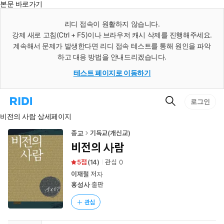
본문 바로가기
인
스
리디 접속이 원활하지 않습니다.
턴
강제 새로 고침(Ctrl + F5)이나 브라우저 캐시 삭제를 진행해주세요.
트
검
계속해서 문제가 발생한다면 리디 접속 테스트를 통해 원인을 파악
색
하고 대응 방법을 안내드리겠습니다.
테스트 페이지로 이동하기
검
리
로그인
색
디
비전의 사람 상세페이지
홈
으
로
종교
기독교(개신교)
이
비전의 사람
동
5
(
14
)
관심
0
이재철
저자
홍성사
출판
관심