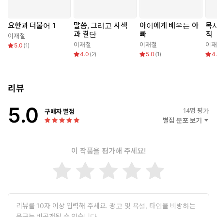
요한과 더불어 1
말씀, 그리고 사색
아이에게 배우는 아
목사
과 결단
빠
직
이재철
이재철
이재철
이재
5.0
(
1
)
4.0
(
2
)
5.0
(
1
)
4
리뷰
5.0
14
명 평가
구매자 별점
별점 분포 보기
이 작품을 평가해 주세요!