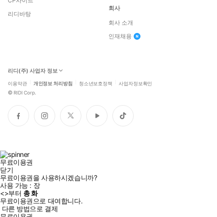
CP사이트
회사
리디바탕
회사 소개
인재채용
리디(주) 사업자 정보
이용약관
개인정보 처리방침
청소년보호정책
사업자정보확인
©
RIDI Corp.
페
인
트
유
틱
이
스
위
튜
톡
스
타
터
브
북
그
램
무료이용권
닫기
무료이용권을 사용하시겠습니까?
사용 가능 :
장
<
>부터
총
화
무료이용권으로 대여합니다.
다른 방법으로 결제
무료이용권