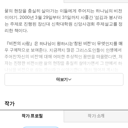
삶의 현장을 충실히 살아가는 이들에게 주어지는 하나님의 비전
이야기. 2000년 3월 29일부터 31일까지 사흘간 ‘섬김과 봉사’라
는 주제로 진행된 장신대 신학대학원 신앙사경회 주제설교를 정
리한 책이다.
『비전의 사람』은 하나님이 원하시는‘참된 비전’이 무엇인지를 매
우 구체적으로 보여준다. 지금까지 많은 그리스도인들이 인생에서
주어진‘자신의 비전’에 대해 어떠한 추상적인 꿈만을 떠올렸다면, 저
자는 진정한 비전이란 삶의 현장을 충실히 살아가면서 그 안에서 하
나님을 비전으로 삼는 것이라고 이야기한다. 멀리 떨어져 계시는
하나님이 아니라 자신의 곁에 늘 현존하시는 하나님, 우리 각자가 1
더보기
초 1초를 진심으로 살아갈 때 만나게 되는 그 하나님을 비전으로 붙
잡을 때 개개인은 비로소 인생의 참 비전을 발견할 수 있다는 것이
다. 비전은 꿈속에서 주어지는 것이 아니라 생동감 있는‘삶의 현
장’속에서 주어지는 고귀한 열매이기 때문이다.
작가
작가 프로필
작가 소개