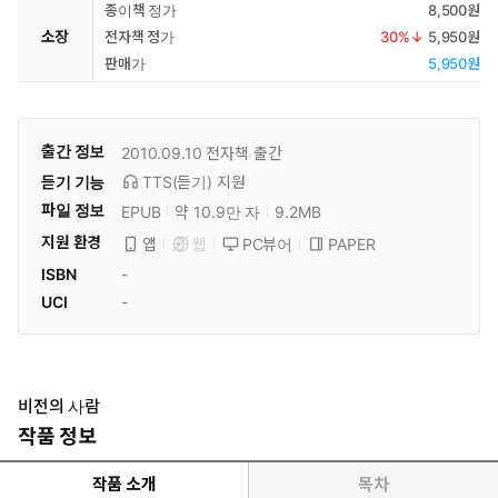
종이책 정가
8,500원
소장
전자책 정가
30
%↓
5,950원
판매가
5,950원
출간 정보
2010.09.10
전자책 출간
듣기 기능
TTS(듣기)
지원
파일 정보
EPUB
약 10.9만 자
9.2MB
지원 환경
PC뷰어
PAPER
앱
웹
ISBN
-
UCI
-
비전의 사람
작품 정보
작품 소개
목차