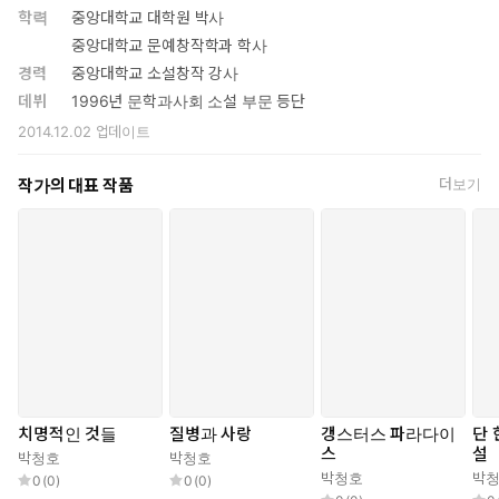
학력
중앙대학교 대학원 박사
중앙대학교 문예창작학과 학사
경력
중앙대학교 소설창작 강사
데뷔
1996년 문학과사회 소설 부문 등단
2014.12.02
업데이트
작가의 대표 작품
더보기
치명적인 것들
질병과 사랑
갱스터스 파라다이
단 
스
설
박청호
박청호
박청호
박
0
(
0
)
0
(
0
)