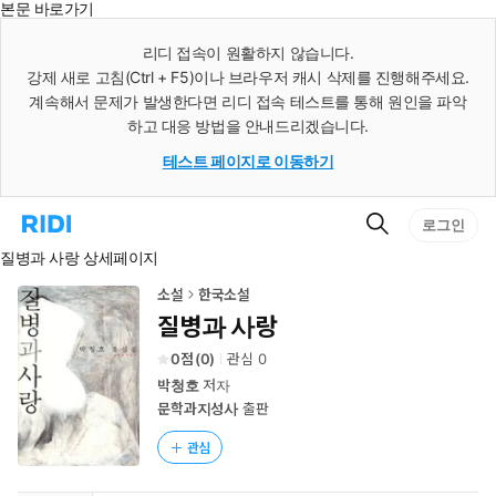
본문 바로가기
인
스
리디 접속이 원활하지 않습니다.
턴
강제 새로 고침(Ctrl + F5)이나 브라우저 캐시 삭제를 진행해주세요.
트
검
계속해서 문제가 발생한다면 리디 접속 테스트를 통해 원인을 파악
색
하고 대응 방법을 안내드리겠습니다.
테스트 페이지로 이동하기
검
리
로그인
색
디
질병과 사랑 상세페이지
홈
으
로
소설
한국소설
이
질병과 사랑
동
0
(
0
)
관심
0
박청호
저자
문학과지성사
출판
관심