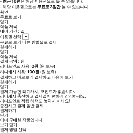
-
최근
10편
은 해당 이용권으로 볼 수 없습니다.
- 해당 이용권으로는
무료로
3일
간
볼 수 있습니다.
확인
무료로 보기
닫기
작품 제목
대여 기간 :
일
이용권 선택
무료로 보기
다른 방법으로 결제
결제하기
닫기
작품 제목
결제 금액 :
원
리디포인트 사용:
0
원
(
원 보유)
리디캐시 사용:
100
원
(
원 보유)
결제하고 바로보기
결제하고 다음에 보기
결제하기
닫기
결제 가능한 리디캐시, 포인트가 없습니다.
리디캐시 충전하고 결제없이 편하게 감상하세요.
리디포인트 적립 혜택도 놓치지 마세요!
충전하고 결제
일반 결제
결제하기
닫기
이미 구매한 작품입니다.
보기
닫기
결제 방법 선택