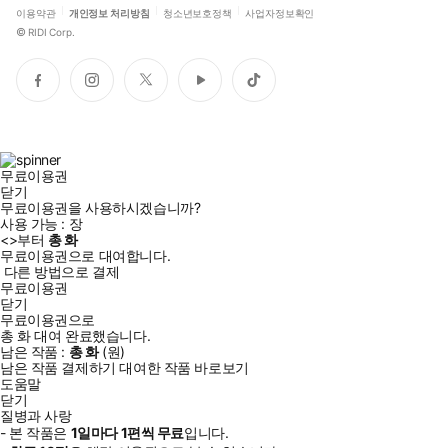
이용약관
개인정보 처리방침
청소년보호정책
사업자정보확인
©
RIDI Corp.
페
인
트
유
틱
이
스
위
튜
톡
스
타
터
브
북
그
램
무료이용권
닫기
무료이용권을 사용하시겠습니까?
사용 가능 :
장
<
>부터
총
화
무료이용권으로 대여합니다.
다른 방법으로 결제
무료이용권
닫기
무료이용권으로
총
화
대여 완료했습니다.
남은 작품 :
총
화
(
원)
남은 작품 결제하기
대여한 작품 바로보기
도움말
닫기
질병과 사랑
- 본 작품은
1일
마다
1
편씩 무료
입니다.