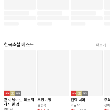
한국소설 베스트
더보기
혼자 남아도 외로워
무진기행
천막 너머
주와
하지 말 것
김승옥
이규락
청예
경민선
4.4
(
5
)
4.9
(
437
)
5