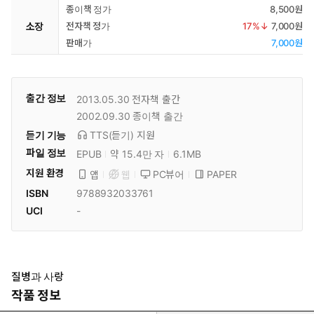
종이책 정가
8,500원
소장
전자책 정가
17
%↓
7,000원
판매가
7,000원
출간 정보
2013.05.30
전자책 출간
2002.09.30
종이책 출간
듣기 기능
TTS(듣기)
지원
파일 정보
EPUB
약 15.4만 자
6.1MB
지원 환경
PC뷰어
PAPER
앱
웹
ISBN
9788932033761
UCI
-
질병과 사랑
작품 정보