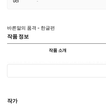
UCI
-
바른말의 품격 - 한글편
작품 정보
작품 소개
“바른말의 품격 시리즈”는 그리스도인의 바른 언어생활을 통해
품격-한글편』은 일상생활, 특히 교회와 신앙의 가정에서 자주 틀
과 함께 한글 맞춤법과 표준어 규정 및 외래어 표기법에 따라 쉽
작가