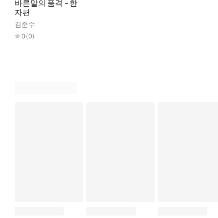
바른말의 품격 - 한
자편
김준수
0
(
0
)