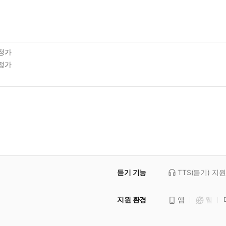
정가
정가
듣기 기능
TTS(듣기)
지원
지원 환경
앱
웹