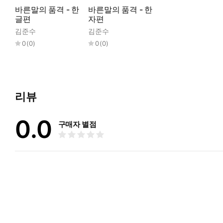
바른말의 품격 - 한
바른말의 품격 - 한
글편
자편
김준수
김준수
0
(
0
)
0
(
0
)
리뷰
0.0
구매자 별점