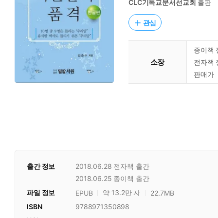
CLC기독교문서선교회
출판
관심
종이책 
소장
전자책 
판매가
출간 정보
2018.06.28
전자책 출간
2018.06.25
종이책 출간
파일 정보
약 13.2만 자
EPUB
22.7MB
ISBN
9788971350898