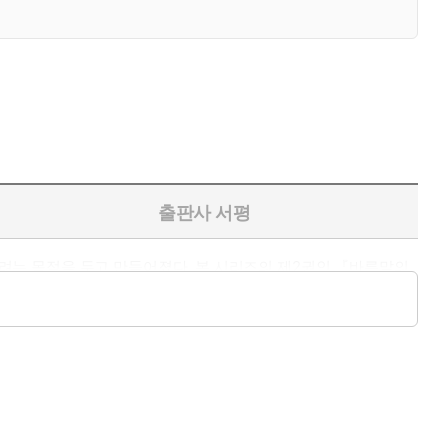
출판사 서평
려는 목적을 두고 만들어졌다. 본 시리즈의 제2권인 『바른말의
 가까운 어휘들의 의미, 유래, 쓰임새 등을 시대감각에 맞는 해설
필독서이다.