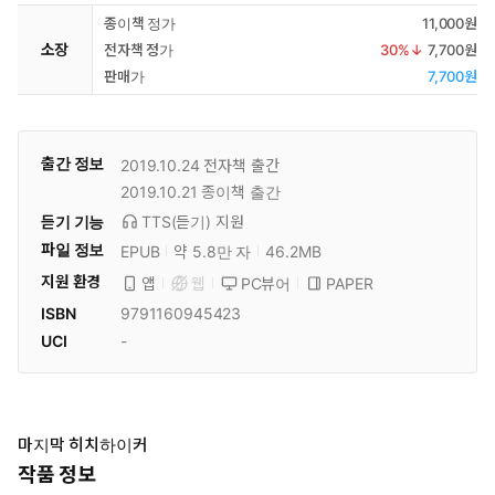
종이책 정가
11,000원
소장
전자책 정가
30
%↓
7,700원
판매가
7,700원
출간 정보
2019.10.24
전자책 출간
2019.10.21
종이책 출간
듣기 기능
TTS(듣기)
지원
파일 정보
EPUB
약 5.8만 자
46.2MB
지원 환경
PC뷰어
PAPER
앱
웹
ISBN
9791160945423
UCI
-
마지막 히치하이커
작품 정보