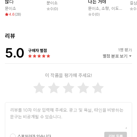
많다
나는 거야
문이소
길
문이소
문이소
,
소향
,
이도해
,
하유지
0
(
0
)
0
4.6
(
28
)
0
(
0
)
리뷰
5.0
1
명 평가
구매자 별점
별점 분포 보기
이 작품을 평가해 주세요!
스포일러가 있습니다.
리뷰 등록