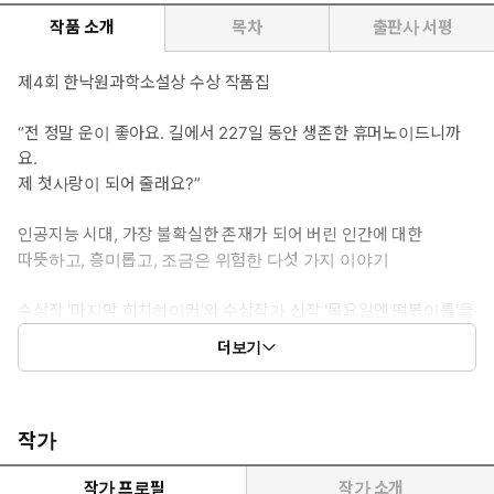
작품 소개
목차
출판사 서평
제4회 한낙원과학소설상 수상 작품집
“전 정말 운이 좋아요. 길에서 227일 동안 생존한 휴머노이드니까
요.
제 첫사랑이 되어 줄래요?”
인공지능 시대, 가장 불확실한 존재가 되어 버린 인간에 대한
따뜻하고, 흥미롭고, 조금은 위험한 다섯 가지 이야기
수상작 '마지막 히치하이커'와 수상작가 신작 '목요일엔 떡볶이를'을
비롯한 세 편의 우수 응모작이 실려 있다. 한국 신화와 외계인의 상
더보기
관 관계('잠수'), 부성애라는 에러에 부딪힌 인공지능('절대 정의 레
이디 저스티스'), 인공 인체 이식에 실패한 휴머노이드('로봇과 함께
춤을') 등 다양한 소재를 담고 있다.
작가
2014년, 마치 난로에 팔다리가 달린 것처럼 생긴 로봇 하나가 캐
나다의 동부에서 서부로 횡단하는 데 성공했다. 흔히 로봇의 이점
작가 프로필
작가 소개