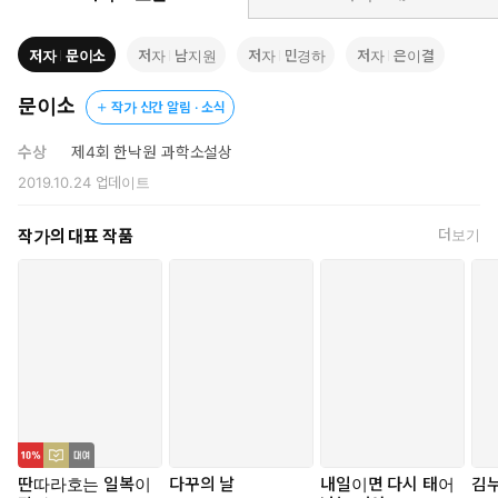
하면 떠오르는 강철 체력 덕분에 인간이 잠자는 사이에 걷거나 달
려서 횡단했더라면 그리 화제가 되지 않았을 것이다. 흥미롭게도
저자
문이소
저자
남지원
저자
민경하
저자
은이결
이 로봇은 길을 지나는 사람들에게 부탁해 차를 얻어 탔다.
문이소
작가 신간 알림 · 소식
히치봇 HitchBOT은 열아홉 번의 히치하이킹으로 캐나다 횡단에
성공하고, 그해 겨울 무사히 독일을 여행했다. 그리고 2015년 미국
수상
제4회 한낙원 과학소설상
횡단을 시작한 지 2주만에 도로변에서 처참히 부서진 채로 발견되
2019.10.24
업데이트
었다. 히치봇의 여정은 내내 SNS로 중계되었지만 누가, 왜 그렇게
했는지는 밝혀지지 않았다.
작가의 대표 작품
더보기
로봇이 문학과 텔레비전, 영화에 등장하기 시작했을 때부터 인간들
은 줄곧 한 가지를 두려워해 왔다. 인간을 로봇을 믿어도 될까? 그런
데 제4회 한낙원과학소설상 수상작 '마지막 히치하이커'는 조금 다
른 질문을 던진다. 로봇이 얼마나 튼튼한지 알고 싶어서 차로 들이받
고, 로봇이라 날 수 있는 줄 알고 산에서 밀어버려 실종되는 히치하
이커들.
딴따라호는 일복이
다꾸의 날
내일이면 다시 태어
김