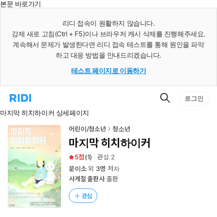
본문 바로가기
인
스
리디 접속이 원활하지 않습니다.
턴
강제 새로 고침(Ctrl + F5)이나 브라우저 캐시 삭제를 진행해주세요.
트
검
계속해서 문제가 발생한다면 리디 접속 테스트를 통해 원인을 파악
색
하고 대응 방법을 안내드리겠습니다.
테스트 페이지로 이동하기
검
리
로그인
색
디
마지막 히치하이커 상세페이지
홈
으
로
어린이/청소년
청소년
이
마지막 히치하이커
동
5
(
1
)
관심
2
문이소
외
3명
저자
사계절 출판사
출판
관심