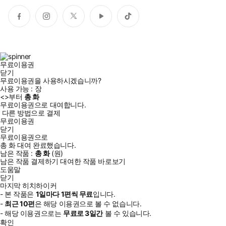
페
인
트
유
틱
이
스
위
튜
톡
스
타
터
브
북
그
램
무료이용권
닫기
무료이용권을 사용하시겠습니까?
사용 가능 :
장
<
>부터
총
화
무료이용권으로 대여합니다.
다른 방법으로 결제
무료이용권
닫기
무료이용권으로
총
화
대여 완료했습니다.
남은 작품 :
총
화
(
원)
남은 작품 결제하기
대여한 작품 바로보기
도움말
닫기
마지막 히치하이커
- 본 작품은
1일
마다
1
편씩 무료
입니다.
-
최근
10편
은 해당 이용권으로 볼 수 없습니다.
- 해당 이용권으로는
무료로
3일
간
볼 수 있습니다.
확인