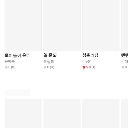
뽀이들이 온다
델 문도
청춘기담
텐
윤혜숙
최상희
이금이
김
0
(
0
)
0
(
0
)
5.0
(
1
)
0