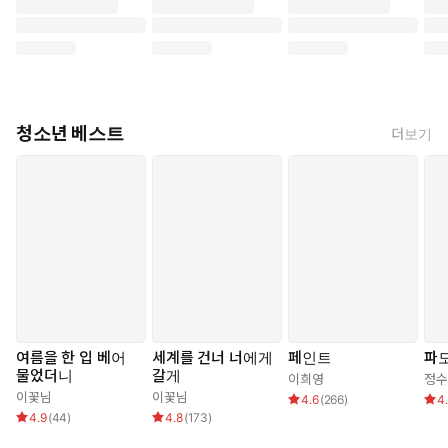
청소년 베스트
더보기
여름을 한 입 베어
세계를 건너 너에게
페인트
파
물었더니
갈게
이희영
정수
이꽃님
이꽃님
4.6
(
266
)
4
4.9
(
44
)
4.8
(
173
)