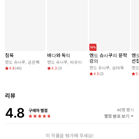
침묵
바다와 독약
엔도 슈사쿠의 문학
엔도
강의
선
엔도 슈사쿠
,
공문혜
엔도 슈사쿠
,
박유미
엔도 슈사쿠
,
송태욱
엔도
4.8
(
46
)
4.3
(
3
)
4.5
(
2
)
5
리뷰
4.8
46
명 평가
구매자 별점
별점 분포 보기
이 작품을 평가해 주세요!