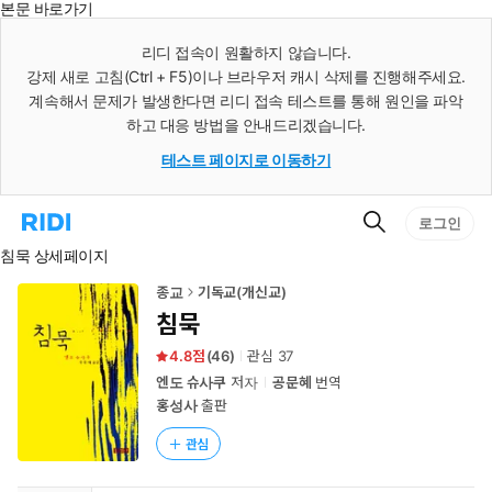
본문 바로가기
인
스
리디 접속이 원활하지 않습니다.
턴
강제 새로 고침(Ctrl + F5)이나 브라우저 캐시 삭제를 진행해주세요.
트
검
계속해서 문제가 발생한다면 리디 접속 테스트를 통해 원인을 파악
색
하고 대응 방법을 안내드리겠습니다.
테스트 페이지로 이동하기
검
리
로그인
색
디
침묵 상세페이지
홈
으
로
종교
기독교(개신교)
이
침묵
동
4.8
(
46
)
관심
37
엔도 슈사쿠
저자
공문혜
번역
홍성사
출판
관심