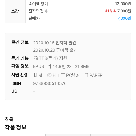
종이책 정가
12,000원
소장
전자책 정가
41
%↓
7,000원
판매가
7,000원
출간 정보
2020.10.15
전자책 출간
2020.10.20
종이책 출간
듣기 기능
TTS(듣기)
지원
파일 정보
EPUB
약 14.9만 자
21.9MB
지원 환경
PC뷰어
PAPER
앱
웹
ISBN
9788936514570
UCI
-
침묵
작품 정보