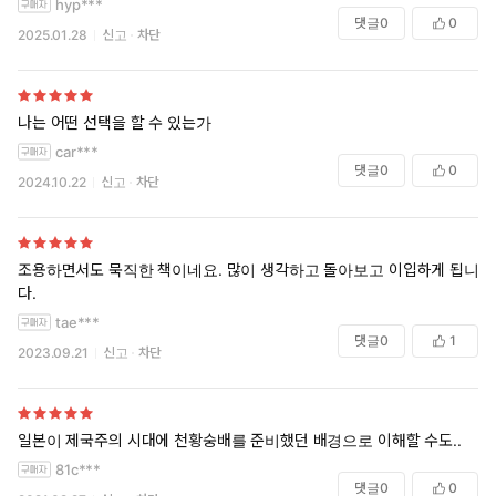
hyp***
댓글
0
0
2025.01.28
신고
차단
나는 어떤 선택을 할 수 있는가
car***
댓글
0
0
2024.10.22
신고
차단
조용하면서도 묵직한 책이네요. 많이 생각하고 돌아보고 이입하게 됩니
다.
tae***
댓글
0
1
2023.09.21
신고
차단
일본이 제국주의 시대에 천황숭배를 준비했던 배경으로 이해할 수도..
81c***
댓글
0
0