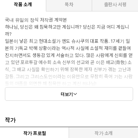
작품 소개
목차
출판사 서평
국내 유일의 정식 저작권 계약본
하나님, 당신은 왜 침묵하고만 계십니까? 당신은 지금 어디 계십니
까?
일본이 낳은 최고 현대소설가 엔도 슈사쿠의 대표 작품. 17세기 일
본의 기독교 박해 상황이라는 역사적 사실에 소설적 재미를 곁들여
진지하면서도 생동감 있게 서술하고 있다. 많은 사람에게 신뢰를 얻
고 있던 포르투갈 예수회 소속 신부의 선교와 곧 이은 배교(背敎) 소
식, 그 배교 사실을 확인하기 위해 잠복한 제자 신부가 겪는 고난과
갈등. 그리고 그리스도인이라는 이유만으로 무참히 죽어 가는 사람
들의 아픔을 외면한 채 침묵만 하고 계신 하나님!
신학적으로 해결하기 난해한 문제, “고난의 순간에 하나님은 어디
더보기
계신가?”라는 문제를 신앙을 부인해야만 살 수 있는 절체절명의 상
황에서 고민하는 인물들의 내면 묘사를 통해 조용하지만 가슴 뜨겁
게 그리고 있다.
작가
작가 프로필
작가 소개