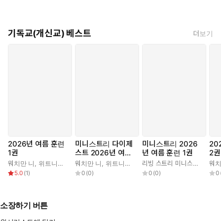
기독교(개신교) 베스트
더보기
2026년 여름 훈련
미니스트리 다이제
미니스트리 2026
20
1권
스트 2026년 여름
년 여름 훈련 1권
2권
훈련 1권
워치만 니
,
위트니스 리
워치만 니
,
위트니스 리
리빙 스트리 미니스트리 편집부
워치
5.0
(
1
)
0
(
0
)
0
(
0
)
0
소장하기 버튼