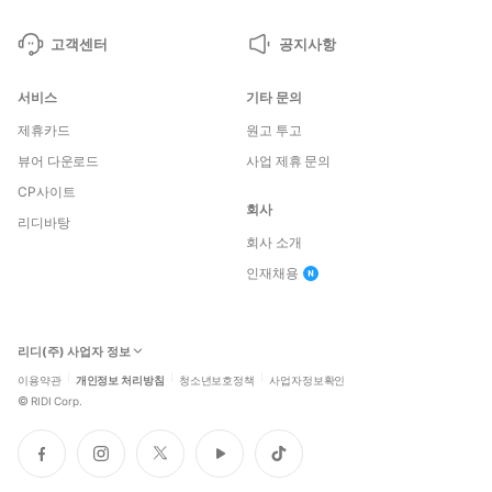
고객센터
공지사항
서비스
기타 문의
제휴카드
원고 투고
뷰어 다운로드
사업 제휴 문의
CP사이트
회사
리디바탕
회사 소개
인재채용
리디(주) 사업자 정보
이용약관
개인정보 처리방침
청소년보호정책
사업자정보확인
©
RIDI Corp.
페
인
트
유
틱
이
스
위
튜
톡