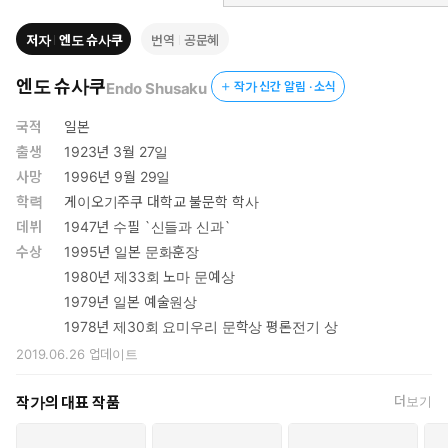
저자
엔도 슈사쿠
번역
공문혜
엔도 슈사쿠
Endo Shusaku
작가 신간 알림 · 소식
국적
일본
출생
1923년 3월 27일
사망
1996년 9월 29일
학력
게이오기주쿠 대학교 불문학 학사
데뷔
1947년 수필 `신들과 신과`
수상
1995년 일본 문화훈장
1980년 제33회 노마 문예상
1979년 일본 예술원상
1978년 제30회 요미우리 문학상 평론전기 상
2019.06.26
업데이트
작가의 대표 작품
더보기