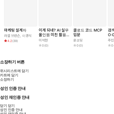
마케팅 설계자
이게 되네? AI 실무
클로드 코드 MCP
검색
올인원 미친 활용법
입문
O·
러셀 브런슨
,
이경식
71제
이석현
온코딩
주민
4.2
(
39
)
0
(
0
)
0
(
0
)
0
소장하기 버튼
위시리스트에 담기
카트에 담기
소장하기
성인 인증 안내
성인 재인증 안내
닫기
닫기
성인 인증 안내
성인 재인증 안내