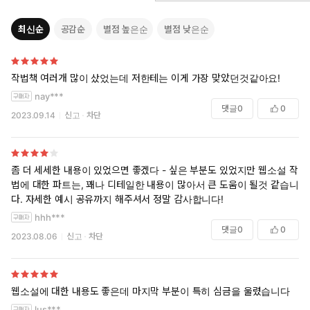
최신순
공감순
별점 높은순
별점 낮은순
작법책 여러개 많이 샀었는데 저한테는 이게 가장 맞았던것같아요!
nay***
댓글
0
0
2023.09.14
신고
차단
좀 더 세세한 내용이 있었으면 좋겠다 - 싶은 부분도 있었지만 웹소설 작
법에 대한 파트는, 꽤나 디테일한 내용이 많아서 큰 도움이 될것 같습니
다. 자세한 예시 공유까지 해주셔서 정말 감사합니다!
hhh***
댓글
0
0
2023.08.06
신고
차단
웹소설에 대한 내용도 좋은데 마지막 부분이 특히 심금을 울렸습니다
lus***