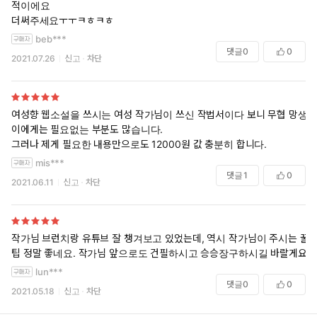
적이에요
더써주세요ㅜㅜㅋㅎㅋㅎ
beb***
댓글
0
0
2021.07.26
신고
차단
여성향 웹소설을 쓰시는 여성 작가님이 쓰신 작법서이다 보니 무협 망생
이에게는 필요없는 부분도 많습니다.
그러나 제게 필요한 내용만으로도 12000원 값 충분히 합니다.
mis***
댓글
1
0
2021.06.11
신고
차단
작가님 브런치랑 유튜브 잘 챙겨보고 있었는데, 역시 작가님이 주시는 꿀
팁 정말 좋네요. 작가님 앞으로도 건필하시고 승승장구하시길 바랄게요.
lun***
댓글
0
0
2021.05.18
신고
차단