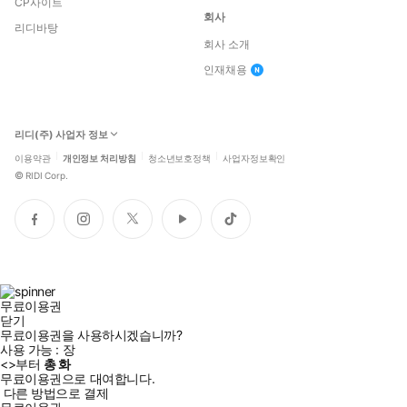
CP사이트
회사
리디바탕
회사 소개
인재채용
리디(주) 사업자 정보
이용약관
개인정보 처리방침
청소년보호정책
사업자정보확인
©
RIDI Corp.
페
인
트
유
틱
이
스
위
튜
톡
스
타
터
브
북
그
램
무료이용권
닫기
무료이용권을 사용하시겠습니까?
사용 가능 :
장
<
>부터
총
화
무료이용권으로 대여합니다.
다른 방법으로 결제