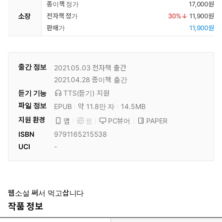
종이책 정가
17,000원
소장
전자책 정가
30
%↓
11,900원
판매가
11,900원
출간 정보
2021.05.03
전자책 출간
2021.04.28
종이책 출간
듣기 기능
TTS(듣기)
지원
파일 정보
EPUB
약 11.8만 자
14.5MB
지원 환경
PC뷰어
PAPER
앱
웹
ISBN
9791165215538
UCI
-
웹소설 써서 먹고삽니다
작품 정보