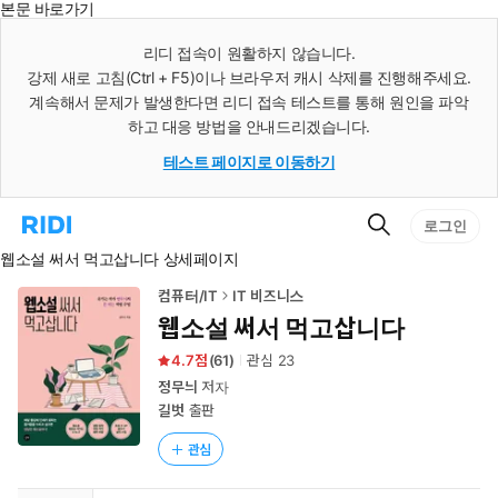
본문 바로가기
인
스
리디 접속이 원활하지 않습니다.
턴
강제 새로 고침(Ctrl + F5)이나 브라우저 캐시 삭제를 진행해주세요.
트
검
계속해서 문제가 발생한다면 리디 접속 테스트를 통해 원인을 파악
색
하고 대응 방법을 안내드리겠습니다.
테스트 페이지로 이동하기
검
리
로그인
색
디
웹소설 써서 먹고삽니다 상세페이지
홈
으
로
컴퓨터/IT
IT 비즈니스
이
웹소설 써서 먹고삽니다
동
4.7
(
61
)
관심
23
정무늬
저자
길벗
출판
관심