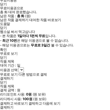
무료이용권
닫기
무료이용권으로
총
화
대여 완료했습니다.
남은 작품 :
총
화
(
원)
남은 작품 결제하기
대여한 작품 바로보기
도움말
닫기
웹소설 써서 먹고삽니다
- 본 작품은
1일
마다
1
편씩 무료
입니다.
-
최근
10편
은 해당 이용권으로 볼 수 없습니다.
- 해당 이용권으로는
무료로
3일
간
볼 수 있습니다.
확인
무료로 보기
닫기
작품 제목
대여 기간 :
일
이용권 선택
무료로 보기
다른 방법으로 결제
결제하기
닫기
작품 제목
결제 금액 :
원
리디포인트 사용:
0
원
(
원 보유)
리디캐시 사용:
100
원
(
원 보유)
결제하고 바로보기
결제하고 다음에 보기
결제하기