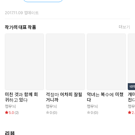
2017.11.09
업데이트
작가의 대표 작품
더보기
미친 것과 함께 회
걱정마 어차피 잘될
악녀는 복수에 미쳤
개미
귀하고 있다
거니까
다
진
정무늬
정무늬
정무늬
정무
5.0
(
2
)
0
(
0
)
0
(
0
)
2
리뷰