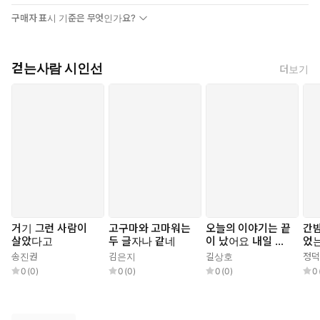
구매자 표시 기준은 무엇인가요?
걷는사람 시인선
더보기
거기 그런 사람이
고구마와 고마워는
오늘의 이야기는 끝
간
살았다고
두 글자나 같네
이 났어요 내일 이
었
야기는 내일 하기로
송진권
김은지
길상호
정덕
해요
0
(
0
)
0
(
0
)
0
(
0
)
0