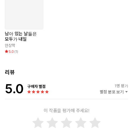
양안다 시인은 발문을 통해 “이것은 바닥에 관한 이야기”라고 단
언한다. 특히 「생명선에 서서」를 언급하며 “과거를 더듬어 가며
자신이 남긴 슬픔의 발자취를 추적”하고 있다고 말하며, “과거를
더듬는 이 자세야말로 죽음에 가까워진 인간이 할 수 있는 유일한
성찰”이라 표현한다.
남아 있는 날들은
모두가 내일
안상학
5.0
(
1
)
리뷰
5.0
1
명 평가
구매자 별점
별점 분포 보기
이 작품을 평가해 주세요!