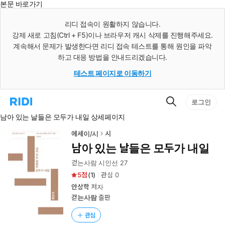
본문 바로가기
인
스
리디 접속이 원활하지 않습니다.
턴
강제 새로 고침(Ctrl + F5)이나 브라우저 캐시 삭제를 진행해주세요.
트
검
계속해서 문제가 발생한다면 리디 접속 테스트를 통해 원인을 파악
색
하고 대응 방법을 안내드리겠습니다.
테스트 페이지로 이동하기
검
리
로그인
색
디
남아 있는 날들은 모두가 내일 상세페이지
홈
으
로
에세이/시
시
이
남아 있는 날들은 모두가 내일
동
걷는사람 시인선 27
5
(
1
)
관심
0
안상학
저자
걷는사람
출판
관심