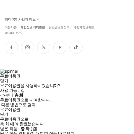
리디(주) 사업자 정보
이용약관
개인정보 처리방침
청소년보호정책
사업자정보확인
©
RIDI Corp.
페
인
트
유
틱
이
스
위
튜
톡
스
타
터
브
북
그
램
무료이용권
닫기
무료이용권을 사용하시겠습니까?
사용 가능 :
장
<
>부터
총
화
무료이용권으로 대여합니다.
다른 방법으로 결제
무료이용권
닫기
무료이용권으로
총
화
대여 완료했습니다.
남은 작품 :
총
화
(
원)
남은 작품 결제하기
대여한 작품 바로보기