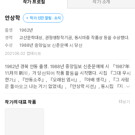
을 되돌아가 본다”고 말하며 이순의 언저리에서 생을 관망한 「생
작가 프로필
작가 소개
명선에 서서」, “갈 수만 있다면 단 몇 시간만이라도/그동안 써 왔
던 시들을 하나하나 지워 가며/내 삶의 가장 먼 그 북녘 거처로 돌
안상학
작가 신간 알림 · 소식
아가고 싶습니다만”이라 말하며 다시 돌아가고 싶은 과거의 어느
순간을 그리워하는 「북녘 거처」가 특히 그렇다. 표제작인 「고
출생
1962년
비의 시간」에서는 “지나온 날들을 모두 어제라 부르는 곳”에서
경력
고산문학대상, 권정생창작기금, 동시마중 작품상 등을 수상했다.
“모든 지나간 날들과 아직 오지 않은 나날들을 어제와 내일로 셈
수상
1988년 중앙일보 신춘문예 시 당선
하며” 내밀한 과거에 대해 사유한다.
2021.06.02
업데이트
스스로에 대한 성찰은 곧 타인과 사회에 대한 시선으로 이어진다. 전
1962년 경북 안동 출생. 1988년 중앙일보 신춘문예에 시 「1987年
우익 선생과의 일화를 유머러스하게 풀어내는 「간고등어」, “가장
11月의 新川」가 당선되어 작품 활동을 시작했다. 시집 『그대 무사
낮은 언덕이 그에게는 하늘이었다”고 말하는 「빌뱅이 언덕 권정
한가』, 『안동소주』, 『오래된 엽서』, 『아배 생각』, 『그 사람
생」, “뇌출혈로 오른쪽을 잃은 친구라고 쓰고 왼쪽을 얻은 친구라고
은 돌아오고 나는 거기 없었네』, 『안상학 시선』, 동시집 『지구
알아서 읽는다”라 말하는 「좌수左手 박창섭朴昌燮」 등에서는 주
를 운전하는 엄마』, 평전 『권종대-통일걷이를 꿈꾼 농투성이』(2
변인에 대한 애정 어린 시선이 담겨 있다. 「화산도-4·3, 일흔 번
004), 시화집(詩話集) 『시의 꽃말을 읽다』(2015)를 냈다. 고산문
작가의 대표 작품
더보기
째 봄날」, 「4월 16일」 같은 시편에서는 “세상 모든 슬픔의 출처
학대상, 권정생창작기금, 동시마중 작품상 등을 수상했다.
는 사랑이다/사랑이 형체를 잃어 가는 꼭 그만큼 슬픔이 생겨난
다”(「화산도-4·3, 일흔 번째 봄날」)고 말하며 제주 4·3 사건과
4·16 세월호 참사에 대한 추모와 연대의 마음을 잊지 않는다.