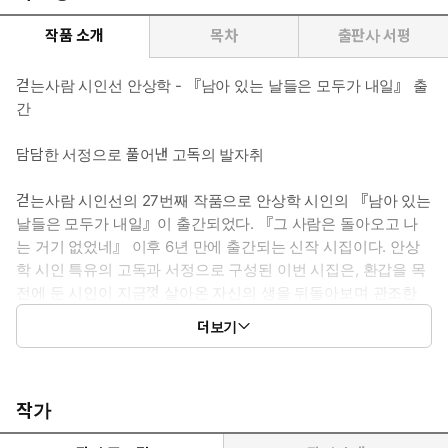
작품 소개
목차
출판사 서평
걷는사람 시인선 안상학 - 『남아 있는 날들은 모두가 내일』 출
간
담담한 서정으로 풀어낸 고독의 발자취
걷는사람 시인선의 27번째 작품으로 안상학 시인의 『남아 있는
날들은 모두가 내일』이 출간되었다. 『그 사람은 돌아오고 나
는 거기 없었네』 이후 6년 만에 출간되는 신작 시집이다. 안상
학 시인 특유의 고독과 서정으로 구성된 이번 시집은, 환갑을 목
전에 둔 시인이 지금껏 살아온 자신의 생을 뒤돌아보며 관조한
세상에 대한 발화이다.
더보기
최원식 문학평론가는 추천사를 통해 “작위의 틈입을 허락지 않는
야생의 천진 같은 사람이요 꼭 그 사람 같은 시를 쓴다”고 말한다.
작위가 틈입하지 않은 시란 시인의 내밀함으로 쓰인 시라는 말과
작가
같다. “지나온 길은 내가 너무도 잘 아는 길/오늘은 더듬더듬 그 길