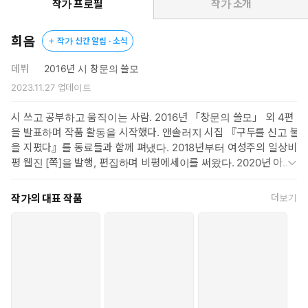
작가 프로필
작가 소개
“누가 내게 고백을 한 적이 있다/사랑한다고 했고/그게 고백이라
고 했다”(「장래희망 달성 수기」). 하지만 당신이 나를 사랑한다
희음
작가 신간 알림 · 소식
고 해서 그것이 나를 함부로 대해도 괜찮다는 말은 아니었다. 또
어떤 이는 ‘나’를 죽은 사람으로 대하고, 어떤 자는 대놓고 ‘구멍’
데뷔
2016년 시 창문의 쓸모
취급을 한다. 희음의 시는 그런 남성 중심의 지리멸렬한 구조에
2023.11.27
업데이트
틈을 내고 균열을 가한다. 시원하게 오줌을 갈기고, 스스로를 유
동적이며 죽음을 향하여서도 열려 있는 ‘구멍’이라 자처한다. 남
시 쓰고 공부하고 움직이는 사람. 2016년 「창문의 쓸모」 외 4편
성이 여성을 기본적으로 뭔가 모르는 사람으로 규정하고 자신의
을 발표하며 작품 활동을 시작했다. 앤솔러지 시집 『구두를 신고 불
말을 일방적으로 쏟아붓는 태도를 뜻하는 ‘맨스플레인’이란 제목
을 지폈다』를 동료들과 함께 펴냈다. 2018년부터 여성주의 일상비
을 가진 시를 보자.
평 웹진 [쪽]을 발행, 편집하며 비평에세이를 써왔다. 2020년 아르코
문학창작기금을 수혜했다.
“구멍이 되려고 태어나신다/소리 나는 구멍이 되려고/조였다 풀었
작가의 대표 작품
더보기
다 (중략) 죽음으로 생을 벅벅 긁으며/죽음이 낫구나,/죽음은 이렇게
나 시원하구나!”(「맨스플레인」)
시인은 자신에게 상처가 되었던 말들을 스스로 되뱉으며, 훌쩍 성장
한 존재로서 ‘우리들’의 찬란한 연대를 향해 한 발 한 발 나아간다.
“치마들은 마주 본다/들추지 않고 (중략) 도처의 치마 안쪽에서/지치
지 않고/마중 나오는 눈빛들//한줌의 낭비도 없이/공중에서 만나//무