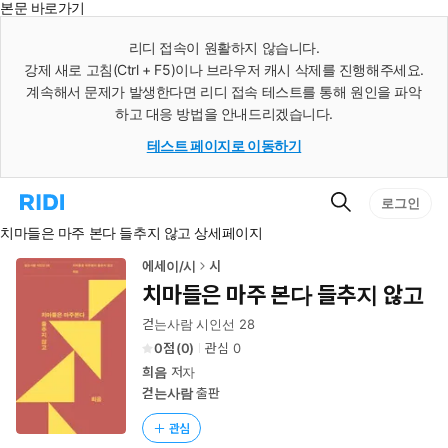
본문 바로가기
인
스
리디 접속이 원활하지 않습니다.
턴
강제 새로 고침(Ctrl + F5)이나 브라우저 캐시 삭제를 진행해주세요.
트
검
계속해서 문제가 발생한다면 리디 접속 테스트를 통해 원인을 파악
색
하고 대응 방법을 안내드리겠습니다.
테스트 페이지로 이동하기
검
리
로그인
색
디
치마들은 마주 본다 들추지 않고 상세페이지
홈
으
로
에세이/시
시
이
치마들은 마주 본다 들추지 않고
동
걷는사람 시인선 28
0
(
0
)
관심
0
희음
저자
걷는사람
출판
관심