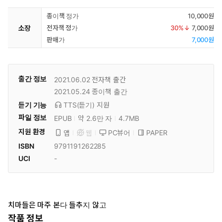
종이책 정가
10,000원
소장
전자책 정가
30
%↓
7,000원
판매가
7,000원
출간 정보
2021.06.02
전자책 출간
2021.05.24
종이책 출간
듣기 기능
TTS(듣기)
지원
파일 정보
EPUB
약 2.6만 자
4.7MB
지원 환경
PC뷰어
PAPER
앱
웹
ISBN
9791191262285
UCI
-
치마들은 마주 본다 들추지 않고
작품 정보