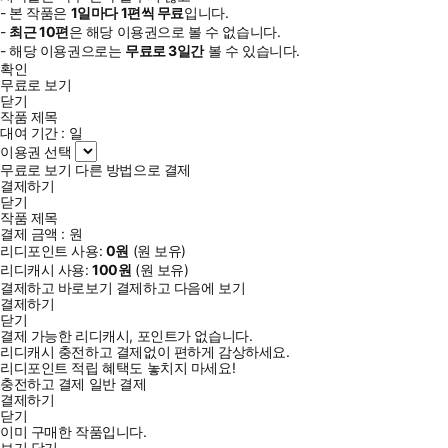
- 본 작품은
1일
마다
1
편씩 무료
입니다.
-
최근
10편
은 해당 이용권으로 볼 수 없습니다.
- 해당 이용권으로는
무료로
3일
간
볼 수 있습니다.
확인
무료로 보기
닫기
작품 제목
대여 기간 :
일
이용권 선택
무료로 보기
다른 방법으로 결제
결제하기
닫기
작품 제목
결제 금액 :
원
리디포인트 사용:
0
원
(
원 보유)
리디캐시 사용:
100
원
(
원 보유)
결제하고 바로보기
결제하고 다음에 보기
결제하기
닫기
결제 가능한 리디캐시, 포인트가 없습니다.
리디캐시 충전하고 결제없이 편하게 감상하세요.
리디포인트 적립 혜택도 놓치지 마세요!
충전하고 결제
일반 결제
결제하기
닫기
이미 구매한 작품입니다.
보기
닫기