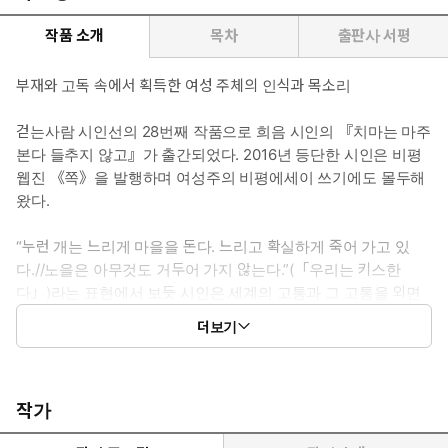
작품 소개
목차
출판사 서평
부재와 고독 속에서 획득한 여성 주체의 인식과 목소리
걷는사람 시인선의 28번째 작품으로 희음 시인의 『치마는 마주
본다 들추지 않고』가 출간되었다. 2016년 등단한 시인은 비평
웹진 《쪽》을 발행하며 여성주의 비평에세이 쓰기에도 몰두해
왔다.
“누런 개는 느리게 마을을 돈다. 느리고 확실하게 죽어 가고 있
다.//노을은 아무것도 거두어 가지 않는다.”(「우리는 키스한
다」)라는 표현에서 보듯 시인은 세계의 고통과 그 고통을 외면
하는 단절감을 시로 받아쓴다. 그리고 “알아들을 수 없는 말 뒤에
더보기
는/늘 사람이 있었습니다”(「시인의 말」)라고 고백하는데, 그는
잘 들리지 않는 어떤 ‘목소리’를 찾기 위해, 함께 ‘발화(發話) 연
습’을 하기 위해 세계를 헤매는 사람이다. 그의 시적 화자가 사건화
하는 장면은 우리로 하여금 무심코 지나쳤던 풍경을 다시 떠올리게
작가
한다.