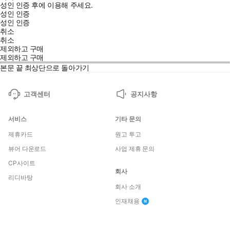
성인 인증 후에 이용해 주세요.
성인 인증
성인 인증
취소
취소
제외하고 구매
제외하고 구매
본문 끝
최상단으로 돌아가기
고객센터
공지사항
서비스
기타 문의
제휴카드
원고 투고
뷰어 다운로드
사업 제휴 문의
CP사이트
회사
리디바탕
회사 소개
인재채용