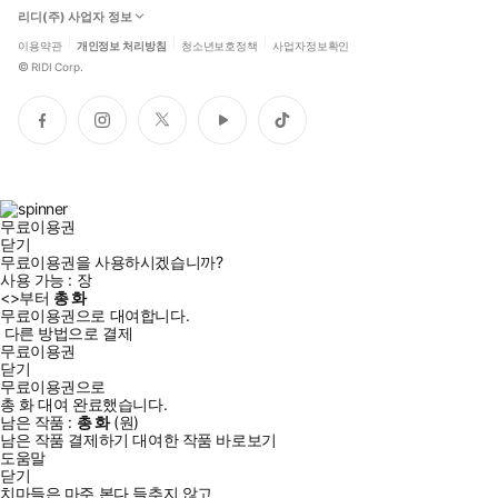
리디(주) 사업자 정보
이용약관
개인정보 처리방침
청소년보호정책
사업자정보확인
©
RIDI Corp.
페
인
트
유
틱
이
스
위
튜
톡
스
타
터
브
북
그
램
무료이용권
닫기
무료이용권을 사용하시겠습니까?
사용 가능 :
장
<
>부터
총
화
무료이용권으로 대여합니다.
다른 방법으로 결제
무료이용권
닫기
무료이용권으로
총
화
대여 완료했습니다.
남은 작품 :
총
화
(
원)
남은 작품 결제하기
대여한 작품 바로보기
도움말
닫기
치마들은 마주 본다 들추지 않고