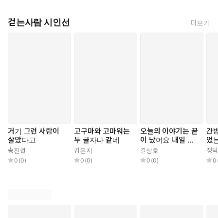
걷는사람 시인선
더보기
거기 그런 사람이
고구마와 고마워는
오늘의 이야기는 끝
간
살았다고
두 글자나 같네
이 났어요 내일 이
었
야기는 내일 하기로
송진권
김은지
길상호
정덕
해요
0
(
0
)
0
(
0
)
0
(
0
)
0