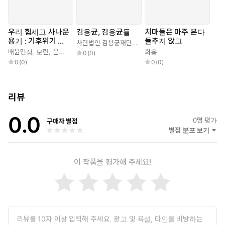
엇이 될지 아무도 모른다”(「치마와 치마와 치마와 치마」).
무궁무진한 가능성을 안고 치마는 바람에 펄럭인다. 더 이상 연약하
우리 힘세고 사나운
김용균, 김용균들
치마들은 마주 본다
용기 : 기후위기 시
들추지 않고
게 날아가 버리지 않을 것이다. 바람을 자유자재로 만끽하는 ‘우
사단법인 김용균재단
,
권미정
,
림보
,
희음
대를 살아가는 여성
배윤민정
,
보란
,
윤은성
,
은수
,
이상현
,
이은지
,
이충열
희음
,
장수정
,
최지원
,
희음
,
0
(
0
)
리’가 될 것이다. 소유정 평론가가 예언한 대로 “공중에서 얽힌 눈빛
들의 10개의 시선
0
(
0
)
0
(
0
)
과 맞대어진 치마와 치마와 치마와 치마가 있다.” 이 단단한 결속을
가진 ‘우리’가 무엇이 될지 아무도 모른다. “무엇이 될지는 모르지만
무엇이든 될 수 있는 입으로, 다시 일어난다.” 그 믿음에 부응할 한
리뷰
권의 시집이 여기 있다.
0.0
0
명 평가
구매자 별점
별점 분포 보기
이 작품을 평가해 주세요!