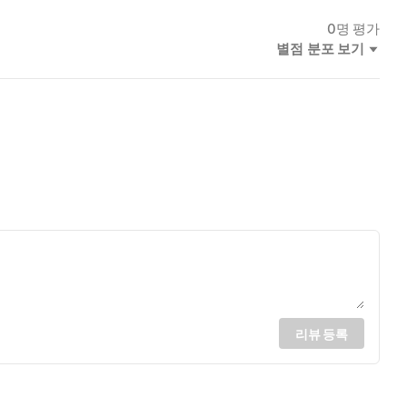
0
명 평가
별점 분포 보기
리뷰 등록