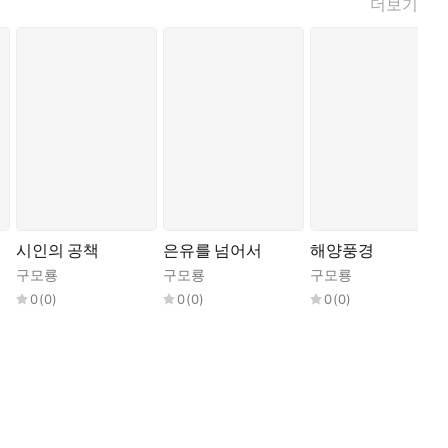
더보기
시인의 공책
은유를 넘어서
해양풍경
구모룡
구모룡
구모룡
0
(
0
)
0
(
0
)
0
(
0
)