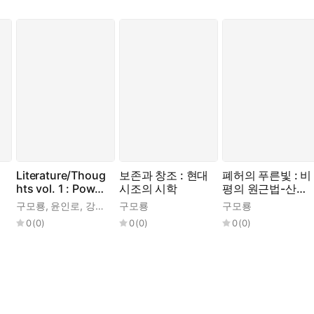
Literature/Thoug
보존과 창조 : 현대
폐허의 푸른빛 : 비
hts vol. 1 : Power
시조의 시학
평의 원근법-산지
and Society
니 평론선15
구모룡
,
윤인로
,
강도희
,
구모룡
세스 챈들러
구모룡
0
(
0
)
0
(
0
)
0
(
0
)