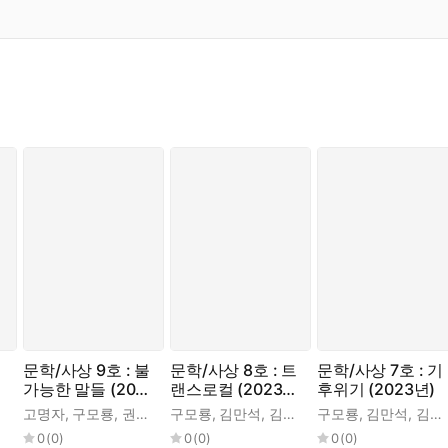
문학/사상 9호 : 불
문학/사상 8호 : 트
문학/사상 7호 : 기
가능한 말들 (202
랜스로컬 (2023
후위기 (2023년)
4년)
년)
이나
건우
,
,
,
고명자
김언
김대성
김대성
,
배이유
,
,
,
구모룡
권두현
장영은
,
백무산
,
,
,
권영빈
한영원
채수옥
,
서성광
,
,
구모룡
길윤형
조말선
,
손음
,
,
,
김만석
김만석
이정화
,
엄원태
,
,
,
김서라
김서라
김재근
,
오혜진
,
,
,
구모룡
윤인로
성선경
강미정
,
이승준
,
,
김만석
여문주
,
정영선
,
,
김서라
유현
0
(
0
)
0
(
0
)
0
(
0
)