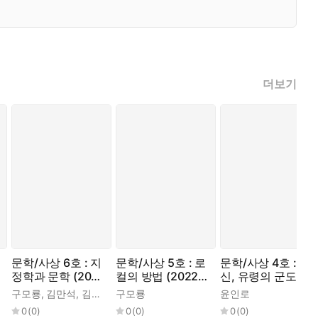
더보기
문학/사상 6호 : 지
문학/사상 5호 : 로
문학/사상 4호 : 귀
정학과 문학 (202
컬의 방법 (2022
신, 유령의 군도 (2
2년)
년)
021년)
아
,
,
구모룡
윤인로
윤여일
,
,
김만석
윤인로
,
,
김서라
이하석
,
,
구모룡
윤인로
조갑상
,
최말순
,
최원준
윤인로
0
(
0
)
0
(
0
)
0
(
0
)