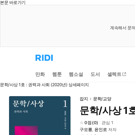
본문 바로가기
계속해서 문제
리
디
홈
으
만화
웹툰
웹소설
도서
셀렉트
로
이
문학/사상 1호 : 권력과 사회 (2020년) 상세페이지
동
잡지
문학/교양
문학/사상 1호
0
(
0
)
관심
1
구모룡
,
윤인로
저자