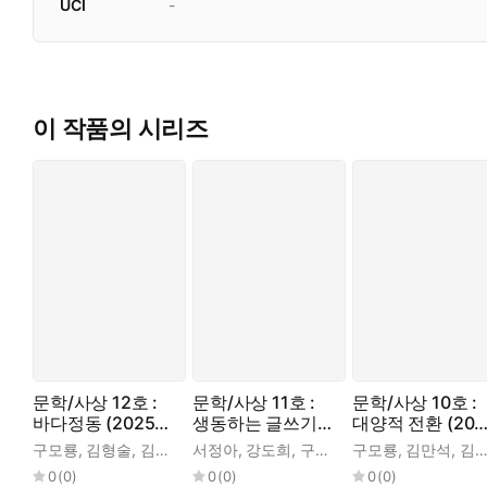
UCI
-
이 작품의 시리즈
문학/사상 12호 :
문학/사상 11호 :
문학/사상 10호 :
바다정동 (2025
생동하는 글쓰기
대양적 전환 (202
년)
(2025년)
4년)
구모룡
,
김형술
,
김혜영
,
서정아
송재학
,
,
강도희
유선혜
,
,
구모룡
전솔비
,
,
구모룡
박상은
이정임
,
,
,
김만석
최종규
조성백
,
,
,
김신용
강
김
0
(
0
)
0
(
0
)
0
(
0
)