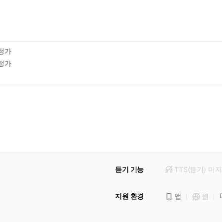
정가
정가
듣기 기능
TTS(듣기)
미
지
지원 환경
앱
웹