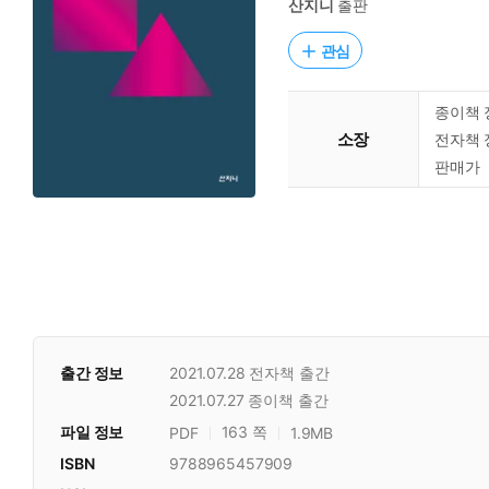
산지니
출판
관심
종이책 
소장
전자책 
판매가
출간 정보
2021.07.28
전자책 출간
2021.07.27
종이책 출간
파일 정보
163 쪽
PDF
1.9MB
ISBN
9788965457909