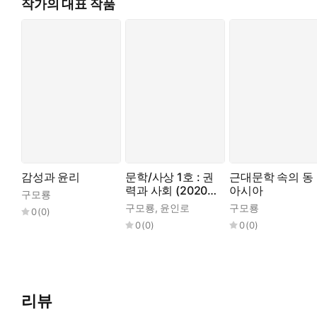
작가의 대표 작품
감성과 윤리
문학/사상 1호 : 권
근대문학 속의 동
력과 사회 (2020
아시아
구모룡
년)
구모룡
,
윤인로
구모룡
0
(
0
)
0
(
0
)
0
(
0
)
리뷰