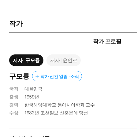
작가
작가 프로필
저자
구모룡
저자
윤인로
구모룡
작가 신간 알림 · 소식
국적
대한민국
출생
1959년
경력
한국해양대학교 동아시아학과 교수
수상
1982년 조선일보 신춘문예 당선