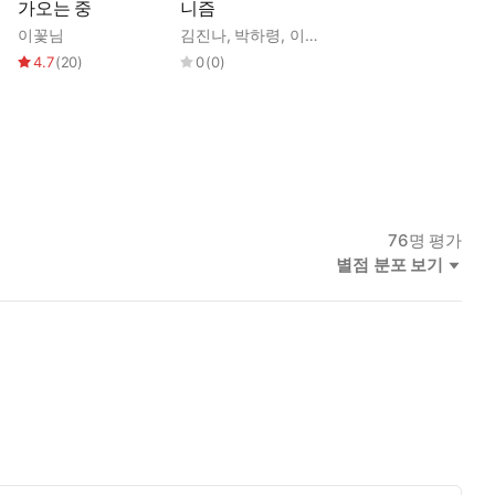
가오는 중
니즘
이꽃님
김진나
,
박하령
,
이꽃님
,
이진
,
탁경은
4.7
(
20
)
0
(
0
)
76
명 평가
별점 분포 보기