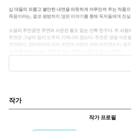
십 대들의 외롭고 불안한 내면을 따뜻하게 어루만져 주는 작품으
죽음이라는, 결코 평범하지 않은 이야기를 통해 독자들에게 진실
소설의 주인공인 주연과 서은은 둘도 없는 단짝 친구다. 두 사람
주연은 그날의 일이 도무지 기억나지 않는다. 주연은 정말 서은
전개된다. 인터뷰이에 따라 주연과 서은이 어떤 아이였는지, 둘
지 책을 손에서 놓지 못하게 하는 엄청난 몰입감을 선사한다.
『죽이고 싶은 아이』는 보이는 대로만 보고 듣고 싶은 말만 듣
십 대들에게 건네는 다정한 위로였다면, 『죽이고 싶은 아이』는 
작가
작가 프로필