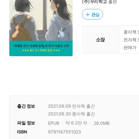
(주)우리학교
출판
관심
종이책 
소장
전자책 
판매가
출간 정보
2021.09.09
전자책 출간
2021.08.30
종이책 출간
파일 정보
약 6.2만 자
EPUB
28.0MB
ISBN
9791167551023