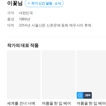
이꽃님
작가 신간 알림 · 소식
국적
대한민국
출생
1989년
데뷔
2014년 서울신문 신춘문예 동화 메두사의 후예
작가의 대표 작품
세계를 건너 너에
여름을 한 입 베어
여름을 한 입 베어