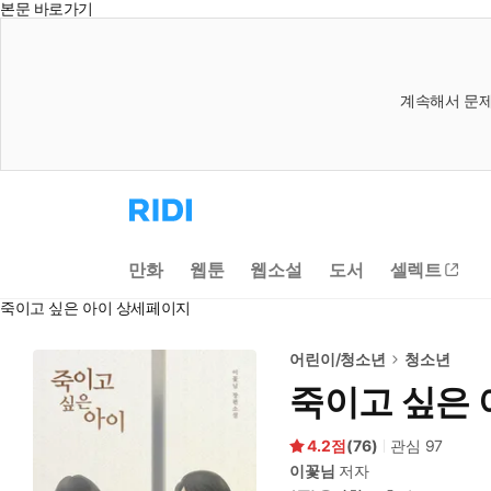
본문 바로가기
계속해서 문제
리
디
홈
으
만화
웹툰
웹소설
도서
셀렉트
로
이
죽이고 싶은 아이 상세페이지
동
어린이/청소년
청소년
죽이고 싶은 
4.2
(
76
)
관심
97
이꽃님
저자