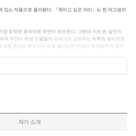
력 있는 작품으로 돌아왔다. 『죽이고 싶은 아이』는 한 여고생의
 가장 유력한 용의자로 주연이 체포된다. 그런데 어찌 된 일인지
터뷰와 주연의 주변 인물들의 이야기가 교차되는 독특한 방식으로
 독자를 혼란에 빠뜨리는 예측 불가능한 전개는 독자들에게 끝까
 독자들의 눈앞에 생생하게 펼쳐 보인다. 이꽃님 작가의 전작들이
지는 서늘한 경고라고 할 수 있다.
작가 소개