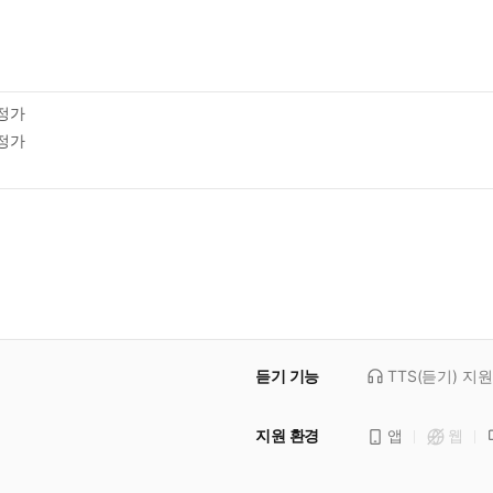
정가
정가
듣기 기능
TTS(듣기)
지원
지원 환경
앱
웹