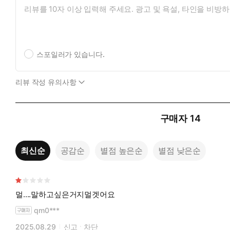
스포일러가 있습니다.
리뷰 작성 유의사항
구매자
14
최신순
공감순
별점 높은순
별점 낮은순
멀....말하고싶은거지멀겟어요
qm0***
2025.08.29
신고
차단