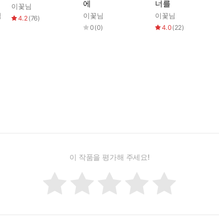
에
너를
이꽃님
님
이꽃님
이꽃님
4.2
(
76
)
0
(
0
)
4.0
(
22
)
이 작품을 평가해 주세요!