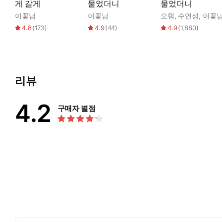
게 갈게
물었더니
물었더니
이꽃님
이꽃님
오랭
,
수연성
,
이꽃
4.8
(
173
)
4.9
(
44
)
4.9
(
1,880
)
리뷰
4.2
구매자 별점