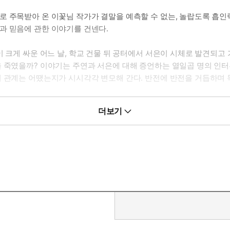
로 주목받아 온 이꽃님 작가가 결말을 예측할 수 없는, 놀랍도록 흡인
과 믿음에 관한 이야기를 건넨다.
이 크게 싸운 어느 날, 학교 건물 뒤 공터에서 서은이 시체로 발견되고
을 죽였을까? 이야기는 주연과 서은에 대해 증언하는 열일곱 명의 인
의 관계는 어땠는지가 시시각각 변모해 간다. 반전에 반전을 거듭하며
더보기
고 믿고 싶은 것만 믿는 사람들로 가득한 세상이 얼마나 야만적인지를
십 대들의 곁에 선 작가가 진실이 멋대로 편집되고 소비되는 세상에 던