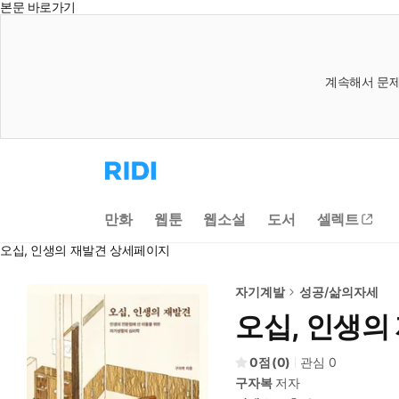
본문 바로가기
계속해서 문제
리
디
홈
으
만화
웹툰
웹소설
도서
셀렉트
로
이
오십, 인생의 재발견 상세페이지
동
자기계발
성공/삶의자세
오십, 인생의
0
(
0
)
관심
0
구자복
저자