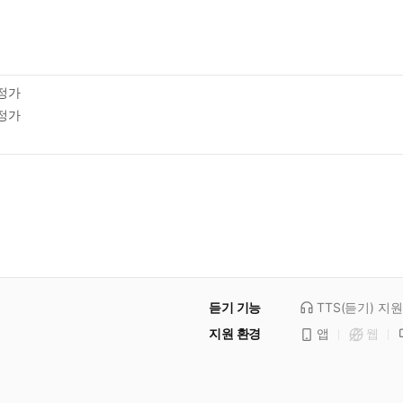
정가
정가
듣기 기능
TTS(듣기)
지원
지원 환경
앱
웹