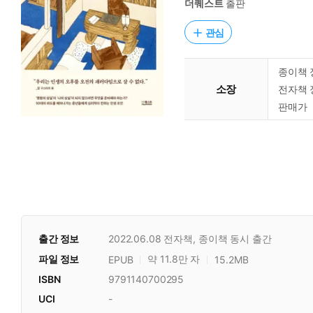
더퀘스트
출판
관심
종이책 
소장
전자책 
판매가
출간 정보
2022.06.08
전자책, 종이책 동시 출간
파일 정보
약 11.8만 자
EPUB
15.2MB
ISBN
9791140700295
UCI
-