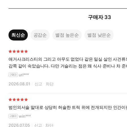
구매자
33
최신순
공감순
별점 높은순
별점 낮은순
애거사크리스티의 그리고 아무도 없었다 같은 밀실 살인 사건류의 추리물을 좋아하는데 이 작품도 딱 제 취향에 맞았습니다. 범인 밝혀 질때 깜짝 놀랐습니다. 전혀 예상밖에 인물이어서 말이죠 ㅎㅎ
uri***
2026.08.01
신고
차단
범인의서술 말대로 상당히 허술한 트릭 위에 전개되지만 인간이란
win***
2026.07.05
신고
차단