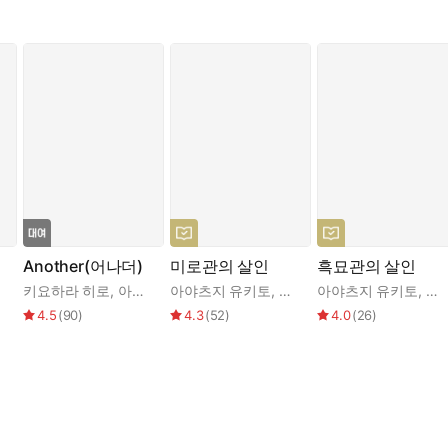
Another(어나더)
미로관의 살인
흑묘관의 살인
억관
키요하라 히로
,
아야츠지 유키토
아야츠지 유키토
,
권일영
아야츠지 유키토
,
김
4.5
(
90
)
4.3
(
52
)
4.0
(
26
)