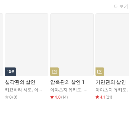
더보기
십각관의 살인
암흑관의 살인 1
기면관의 살인
은모
키요하라 히로
,
아야츠지 유키토
아야츠지 유키토
,
권일영
아야츠지 유키토
,
박수
0
(
0
)
4.0
(
14
)
4.1
(
21
)