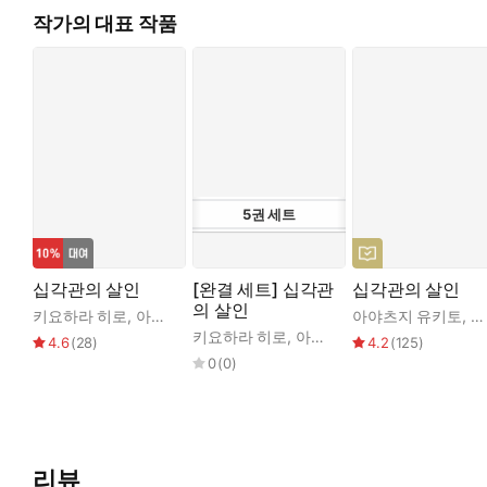
작가의 대표 작품
5
권
세트
십각관의 살인
[완결 세트] 십각관
십각관의 살인
의 살인
키요하라 히로
,
아야츠지 유키토
아야츠지 유키토
,
양
키요하라 히로
,
아야츠지 유키토
4.6
(
28
)
4.2
(
125
)
0
(
0
)
리뷰