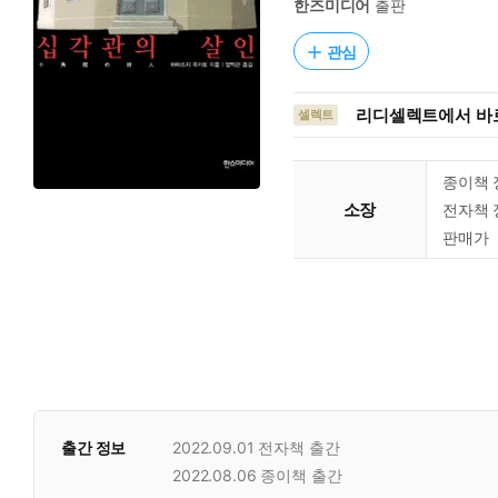
한즈미디어
출판
관심
리디셀렉트에서 바로
셀렉트
종이책 
소장
전자책 
판매가
출간 정보
2022.09.01
전자책 출간
2022.08.06
종이책 출간