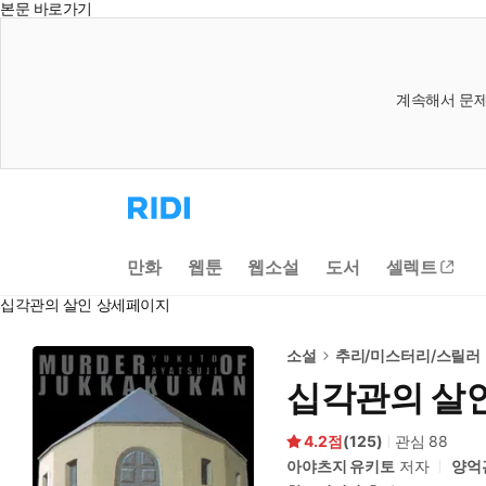
본문 바로가기
계속해서 문제
리
디
홈
으
만화
웹툰
웹소설
도서
셀렉트
로
이
십각관의 살인 상세페이지
동
소설
추리/미스터리/스릴러
십각관의 살
4.2
(
125
)
관심
88
아야츠지 유키토
저자
양억