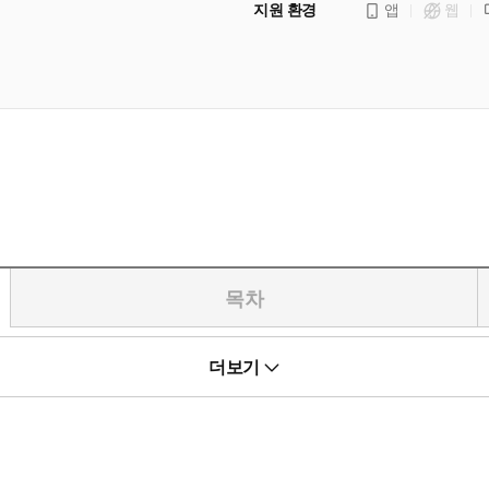
지원 환경
앱
웹
목차
본격 추리물에 오마주를 바친 아야츠지 유키토의 데뷔작이다. 십각관이
더보기