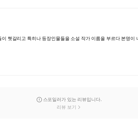
이 헷갈리고 특히나 등장인물들을 소설 작가 이름을 부르다 본명이
함과 끝끝내 안나온 몇가지 궁금증이 생기는건 어쩔수가없네요 그럼
스포일러가 있는 리뷰입니다.
리뷰 보기