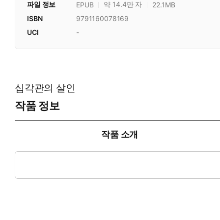
파일 정보
약 14.4만 자
EPUB
22.1MB
ISBN
9791160078169
UCI
-
십각관의 살인
작품 정보
작품 소개
신본격 미스터리의 시작을 알린 <관> 시리즈 첫 작품으로 고전 
담한 트릭으로 미스터리 팬들 사이에 화제가 된 작품이다.