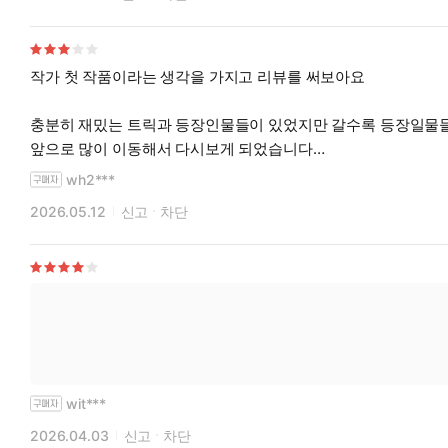
작가 첫 작품이라는 생각을 가지고 리뷰를 써보아요
충분히 재밌는 트릭과 등장인물들이 있었지만 갈수록 등장일물들
앞으로 많이 이동해서 다시보게 되었습니다
좀 엉성한트릭도 몇있었고 결국 계속적으로 나오는 동기에 부실
wh2***
2026.05.12
신고
차단
wit***
2026.04.03
신고
차단