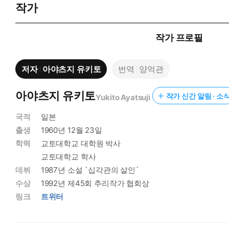
작가
작가 프로필
저자
아야츠지 유키토
번역
양억관
아야츠지 유키토
작가 신간 알림 · 소
Yukito Ayatsuji
국적
일본
출생
1960년 12월 23일
학력
교토대학교 대학원 박사
교토대학교 학사
데뷔
1987년 소설 `십각관의 살인`
수상
1992년 제45회 추리작가 협회상
링크
트위터