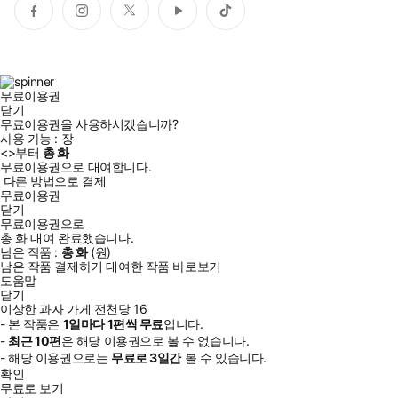
페
인
트
유
틱
이
스
위
튜
톡
스
타
터
브
북
그
램
무료이용권
닫기
무료이용권을 사용하시겠습니까?
사용 가능 :
장
<
>부터
총
화
무료이용권으로 대여합니다.
다른 방법으로 결제
무료이용권
닫기
무료이용권으로
총
화
대여 완료했습니다.
남은 작품 :
총
화
(
원)
남은 작품 결제하기
대여한 작품 바로보기
도움말
닫기
이상한 과자 가게 전천당 16
- 본 작품은
1일
마다
1
편씩 무료
입니다.
-
최근
10편
은 해당 이용권으로 볼 수 없습니다.
- 해당 이용권으로는
무료로
3일
간
볼 수 있습니다.
확인
무료로 보기