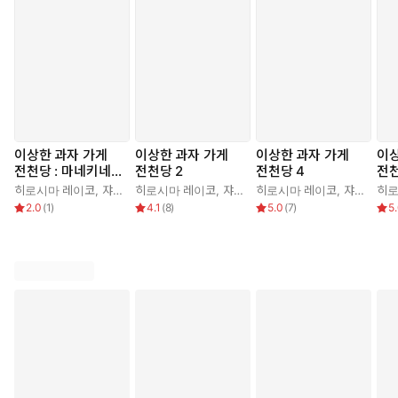
이상한 과자 가게
이상한 과자 가게
이상한 과자 가게
이상
전천당 : 마네키네
전천당 2
전천당 4
전천
코 도감
히로시마 레이코
,
쟈쟈
,
김정화
히로시마 레이코
,
쟈쟈
,
김정화
히로시마 레이코
,
쟈쟈
,
김정
히로
2.0
(
1
)
4.1
(
8
)
5.0
(
7
)
5