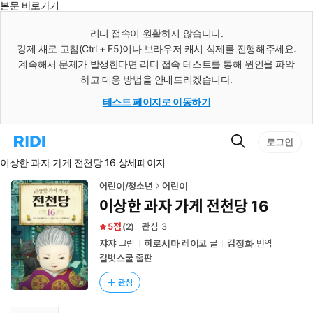
본문 바로가기
인
스
리디 접속이 원활하지 않습니다.
턴
강제 새로 고침(Ctrl + F5)이나 브라우저 캐시 삭제를 진행해주세요.
트
검
계속해서 문제가 발생한다면 리디 접속 테스트를 통해 원인을 파악
색
하고 대응 방법을 안내드리겠습니다.
테스트 페이지로 이동하기
검
리
로그인
색
디
이상한 과자 가게 전천당 16 상세페이지
홈
으
로
어린이/청소년
어린이
이
이상한 과자 가게 전천당 16
동
5
(
2
)
관심
3
쟈쟈
그림
히로시마 레이코
글
김정화
번역
길벗스쿨
출판
관심