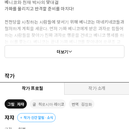
베니코와 천재 박사의 맞대결
가짜를 물리치고 반격할 준비를 마치다!
전천당을 사칭하는 사람들에 맞서기 위해 베니코는 마네키네코들과
철저하게 계획을 세운다. 먼저 가짜 베니코에게 받은 과자로 힘들어
하는 사람들을 찾아가 진짜 과자로 행운을 건네고 베니코 행세를 하
는 이를 쫓는다. 베니코는 끝내 가짜 베니코를 찾아내어 로쿠조 교
수를 공격할 기회에 한 발 더 다가선다.
더보기
로쿠조 연구소의 핵심 시설까지 들어가게 된 베니코와 스미마루. 하
지만 갑자기 주변이 밝아지더니 빨간 레이저가 사방에서 나타나면서
베니코는 위험에 휩싸인다. 로쿠조 교수는 베니코가 올 것으로 예상
작가
하고 미리 공격할 준비를 해 두었던 것이다.
작가 프로필
작가 소개
이대로 베니코는 갇히고 [전천당]은 영원히 문을 닫게 되는 것일까?
로쿠조는 왜 이렇게 끈질기게 전천당과 베니코를 없애려는 것일까?
그림
쟈쟈
글
히로시마 레이코
번역
김정화
이번 『이상한 과자 가게 전천당 16권』에서는 베니코와 로쿠조 사
이에 얽힌 비밀스러운 사연이 드디어 밝혀진다.
쟈쟈
작가 신간 알림 · 소식