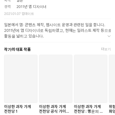
국적
일본
경력
2011년 앱 디자이너
2021.01.07
업데이트
일본에서 앱· 콘텐츠 제작, 웹사이트 운영과 관련된 일을 합니다.
2011년에 앱 디자이너로 독립하였고, 현재는 일러스트 제작 등으로
활동을 넓히고 있습니다.
작가의 대표 작품
더보기
이상한 과자 가게
이상한 과자 가게
이상한 과자 가게
위험
전천당 1
전천당 공식 가이드
전천당 : 행운의 갈
화앙