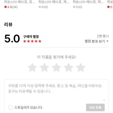
북
림길 1
외
히로시마 레이코
,
김정화
히로시마 레이코
,
쟈쟈
히로시마 레이코
,
쟈쟈
,
김정
히로
4.8
(
24
)
0
(
0
)
0
(
0
)
5
리뷰
5.0
2
명 평가
구매자 별점
별점 분포 보기
이 작품을 평가해 주세요!
스포일러가 있습니다.
리뷰 등록