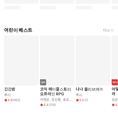
어린이 베스트
더보기
긴긴밤
코믹 메이플스토리
나나 올리브에게
어떻
오프라인 RPG
까
루리
루리
서정은
,
김신중
,
송도수
오은
4.9
(
452
)
5.0
(
7
)
4.4
(
216
)
4