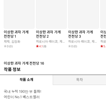
이상한 과자 가게
이상한 과자 가게
이상한 과자 가게
이상
전천당 1
전천당 2
전천당 3
전천
쟈쟈
,
김정화
히로시마 레이코
,
쟈쟈
,
김정화
히로시마 레이코
,
쟈쟈
,
김정
히로
0
(
0
)
4.1
(
8
)
0
(
0
)
5
이상한 과자 가게 전천당 16
작품 정보
작품 소개
목차
국내 누적 190만 부 돌파!
어린이 No.1 베스트셀러