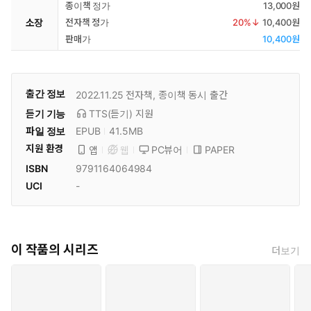
종이책 정가
13,000원
소장
전자책 정가
20
%↓
10,400원
판매가
10,400원
출간 정보
2022.11.25
전자책, 종이책 동시 출간
듣기 기능
TTS(듣기)
지원
파일 정보
EPUB
41.5MB
지원 환경
PC뷰어
PAPER
앱
웹
ISBN
9791164064984
UCI
-
이 작품의 시리즈
더보기