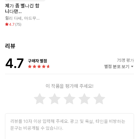
제가 좀 별나긴 합
니다만...
쥘리 다셰
,
마드무아젤 카롤린
,
양혜진
4.7
(
75
)
리뷰
4.7
75
명 평가
구매자 별점
별점 분포 보기
이 작품을 평가해 주세요!