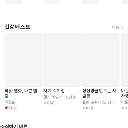
건강 베스트
더보기
착한 염증, 나쁜 염
자가 수리점
정신병을 만드는 사
나는
증
람들
사
헨리 비일러
,
강신원
이승훈
앨런 프랜시스
,
김명남
이준
0
(
0
)
5.0
(
1
)
0
(
0
)
0
소장하기 버튼