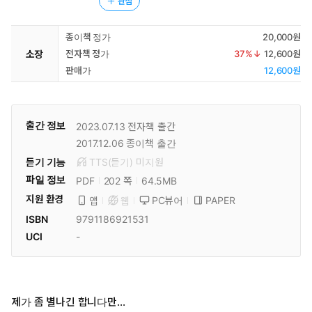
관심
종이책 정가
20,000원
소장
전자책 정가
37
%↓
12,600원
판매가
12,600원
출간 정보
2023.07.13
전자책 출간
2017.12.06
종이책 출간
듣기 기능
TTS(듣기)
미
지원
파일 정보
PDF
64.5MB
202 쪽
지원 환경
PC뷰어
PAPER
앱
웹
ISBN
9791186921531
UCI
-
제가 좀 별나긴 합니다만...