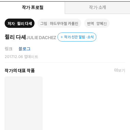
군’을 앓고 있다는 진단을 받는다. 그러자 그때까지 자기 성격이
나빠 늘 인간관계를 망친다고 생각했던 고통스러운 죄책감에서
작가 프로필
작가 소개
벗어난다. 그렇게 자신에게 일종의 자폐증이 있다는 사실이 확정
되면서 그녀는 오히려 긍정적으로 자기 삶을 바라보고 여러 가지
저자
쥘리 다셰
그림
마드무아젤 카롤린
번역
양혜진
문제에 현실적으로 대처하게 된다.
쥘리 다셰
JULIE DACHEZ
작가 신간 알림 · 소식
링크
블로그
2017.12.06
업데이트
작가의 대표 작품
더보기