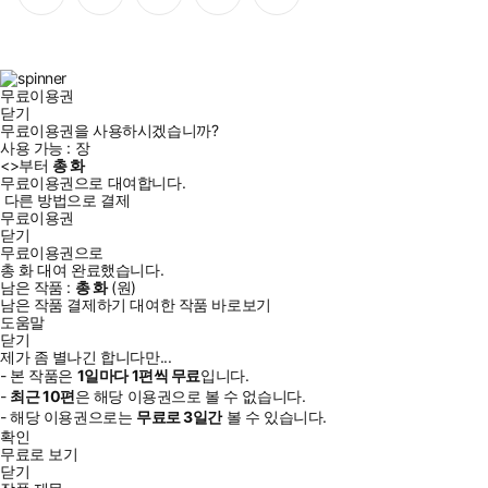
이
스
위
튜
톡
스
타
터
브
북
그
램
무료이용권
닫기
무료이용권을 사용하시겠습니까?
사용 가능 :
장
<
>부터
총
화
무료이용권으로 대여합니다.
다른 방법으로 결제
무료이용권
닫기
무료이용권으로
총
화
대여 완료했습니다.
남은 작품 :
총
화
(
원)
남은 작품 결제하기
대여한 작품 바로보기
도움말
닫기
제가 좀 별나긴 합니다만...
- 본 작품은
1일
마다
1
편씩 무료
입니다.
-
최근
10편
은 해당 이용권으로 볼 수 없습니다.
- 해당 이용권으로는
무료로
3일
간
볼 수 있습니다.
확인
무료로 보기
닫기