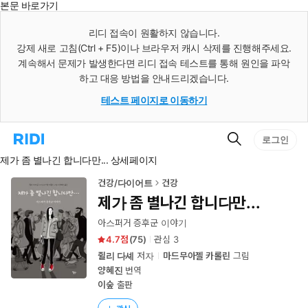
본문 바로가기
인
스
리디 접속이 원활하지 않습니다.
턴
강제 새로 고침(Ctrl + F5)이나 브라우저 캐시 삭제를 진행해주세요.
트
검
계속해서 문제가 발생한다면 리디 접속 테스트를 통해 원인을 파악
색
하고 대응 방법을 안내드리겠습니다.
테스트 페이지로 이동하기
검
리
로그인
색
디
제가 좀 별나긴 합니다만... 상세페이지
홈
으
로
건강/다이어트
건강
이
제가 좀 별나긴 합니다만...
동
아스퍼거 증후군 이야기
4.7
(
75
)
관심
3
쥘리 다셰
저자
마드무아젤 카롤린
그림
양혜진
번역
이숲
출판