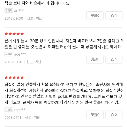
책을 보니 저와 비슷해서 더 겁이나네요
ari***
댓글
0
1
2018.09.30
신고
차단
끝까지 읽는데 30분 정도 걸립니다. 자신과 비교해보니 7할은 겹치고 3
할은 안 겹치는 것 같은데 이러면 해당이 될까 더 궁금해지기도 하네요.
ace***
댓글
0
1
2018.09.01
신고
차단
화질이 많이 안좋아서 환불 요청하고 샆다고 했었는데, 출판사에 연락해
서 화질개선이 가능한지 알아봐주겠다고 하셨어요. 얼마후에 화질개선이
되었다고 연락을 받았고 파일이 pdf로 변경되었네요. 그림도 전보다 낫
게 나오고, 글씨가 특히 깨끗하게 나와서 읽기에 훨씬 좋습니다. 신경써주
신 담당자분께 감사드리고 싶네요. 앞으로도 좋은 책 많이 부탁드려요.
tae***
댓글
0
2
2018.07.11
신고
차단