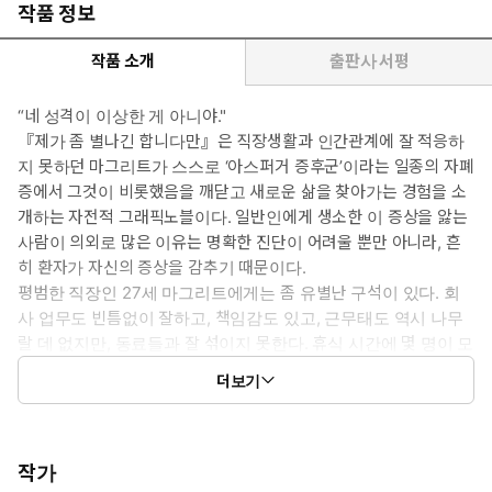
작품 정보
작품 소개
출판사 서평
“네 성격이 이상한 게 아니야."
『제가 좀 별나긴 합니다만』은 직장생활과 인간관계에 잘 적응하
지 못하던 마그리트가 스스로 ‘아스퍼거 증후군’이라는 일종의 자폐
증에서 그것이 비롯했음을 깨닫고 새로운 삶을 찾아가는 경험을 소
개하는 자전적 그래픽노블이다. 일반인에게 생소한 이 증상을 앓는
사람이 의외로 많은 이유는 명확한 진단이 어려울 뿐만 아니라, 흔
히 환자가 자신의 증상을 감추기 때문이다.
평범한 직장인 27세 마그리트에게는 좀 유별난 구석이 있다. 회
사 업무도 빈틈없이 잘하고, 책임감도 있고, 근무태도 역시 나무
랄 데 없지만, 동료들과 잘 섞이지 못한다. 휴식 시간에 몇 명이 모
여 수다를 떠는 것도 싫어하고, 점심때면 늘 혼자 식사하고, 엠티
더보기
나 회식에는 어떻게 해서든지 빠지려고 한다. 설령 모임에 가더
라도 번잡한 분위기를 견디지 못해 어서 집으로 돌아가 고양이를
품에 안고 싶다는 생각만 한다.
결국, 전문가를 찾아가 상담한 마그리트는 자신이 ‘아스퍼거 증후
작가