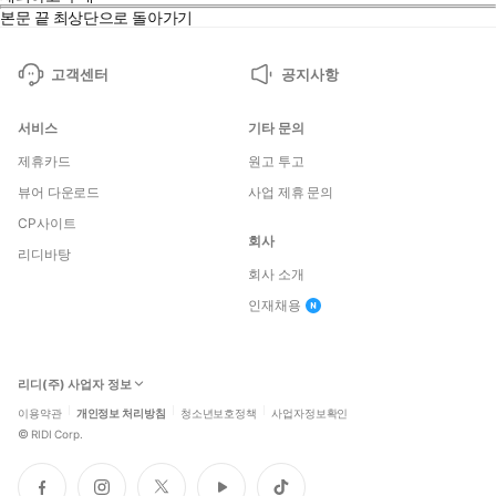
본문 끝
최상단으로 돌아가기
고객센터
공지사항
서비스
기타 문의
제휴카드
원고 투고
뷰어 다운로드
사업 제휴 문의
CP사이트
회사
리디바탕
회사 소개
인재채용
리디(주) 사업자 정보
이용약관
개인정보 처리방침
청소년보호정책
사업자정보확인
©
RIDI Corp.
페
인
트
유
틱