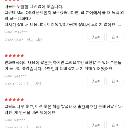
내용은 두말할 나위 없이 좋습니다.
그런데 Mac OS의 문제인지 모르겠습니다만, 웹 뷰어에서 볼 때 독백 외
의 모든 대화에서
대사가 잘려서 나옵니다. 아래쪽 1/3 가량이 잘려서 보이지 않아요. 그래
서 별 한 개를 뺐습니다.
mak***
댓글
0
0
2022.09.07
신고
차단
만화형식이라 내용이 짧은듯 하지만 그림으로만 표현할 수 있는 부분들
이 돋보여 좋았습니다. 주변인과 함께 잘지내기 위해 읽어봤어요.
yes***
댓글
0
0
2021.09.22
신고
차단
그림도 너무 좋고, 이런 좋은 책을 발굴해서 출간해주신 분께 정말 감사드
려요. 제 인생을 바꾼 책이에요.
kat***
댓글
0
0
2020.07.25
신고
차단