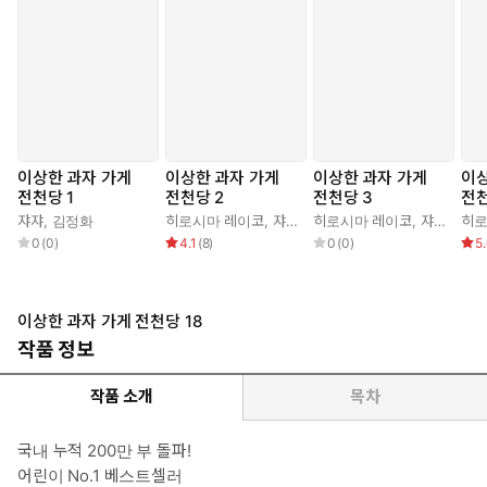
이상한 과자 가게
이상한 과자 가게
이상한 과자 가게
이상
전천당 1
전천당 2
전천당 3
전천
쟈쟈
,
김정화
히로시마 레이코
,
쟈쟈
,
김정화
히로시마 레이코
,
쟈쟈
,
김정
히로
0
(
0
)
4.1
(
8
)
0
(
0
)
5
이상한 과자 가게 전천당 18
작품 정보
작품 소개
목차
국내 누적 200만 부 돌파!
어린이 No.1 베스트셀러