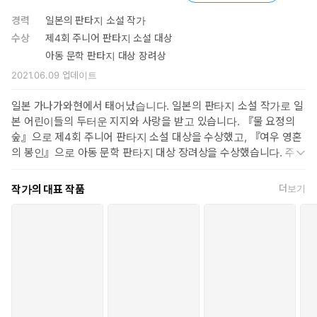
경력
일본의 판타지 소설 작가
수상
제4회 주니어 판타지 소설 대상
아동 문학 판타지 대상 장려상
2021.06.09
업데이트
일본 가나가와현에서 태어났습니다. 일본의 판타지 소설 작가로 일
본 어린이들의 두터운 지지와 사랑을 받고 있습니다. 『물 요정의
숲』으로 제4회 주니어 판타지 소설 대상을 수상했고, 『여우 영혼
의 봉인』으로 아동 문학 판타지 대상 장려상을 수상했습니다. 주요
작품으로 『세계 일주 기상천외 미식』, 「이상한 과자 가게 전천
당」 시리즈, 「귀신의 집」 시리즈, 『유령 고양이 후쿠코』, 『혼
작가의 대표 작품
더보기
을 쫓는 자들』, 『마녀 강아지, 봉봉』, 『요괴의 아이를 키웁니
다』, 『십 년 가게의 마법』, 「꿈을 지키는 자」 시리즈 등이 있습
니다.