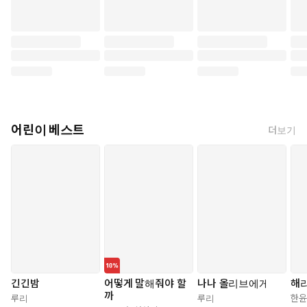
어린이 베스트
더보기
긴긴밤
어떻게 말해줘야 할
나나 올리브에게
해
까
루리
루리
한윤