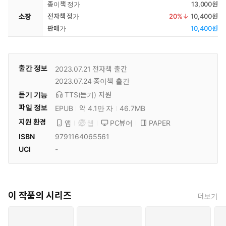
종이책 정가
13,000원
소장
전자책 정가
20
%↓
10,400원
판매가
10,400원
출간 정보
2023.07.21
전자책 출간
2023.07.24
종이책 출간
듣기 기능
TTS(듣기)
지원
파일 정보
EPUB
약 4.1만 자
46.7MB
지원 환경
PC뷰어
PAPER
앱
웹
ISBN
9791164065561
UCI
-
이 작품의 시리즈
더보기