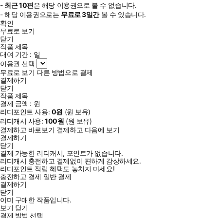
-
최근
10편
은 해당 이용권으로 볼 수 없습니다.
- 해당 이용권으로는
무료로
3일
간
볼 수 있습니다.
확인
무료로 보기
닫기
작품 제목
대여 기간 :
일
이용권 선택
무료로 보기
다른 방법으로 결제
결제하기
닫기
작품 제목
결제 금액 :
원
리디포인트 사용:
0
원
(
원 보유)
리디캐시 사용:
100
원
(
원 보유)
결제하고 바로보기
결제하고 다음에 보기
결제하기
닫기
결제 가능한 리디캐시, 포인트가 없습니다.
리디캐시 충전하고 결제없이 편하게 감상하세요.
리디포인트 적립 혜택도 놓치지 마세요!
충전하고 결제
일반 결제
결제하기
닫기
이미 구매한 작품입니다.
보기
닫기
결제 방법 선택