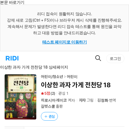
본문 바로가기
인
스
리디 접속이 원활하지 않습니다.
턴
강제 새로 고침(Ctrl + F5)이나 브라우저 캐시 삭제를 진행해주세요.
트
검
계속해서 문제가 발생한다면 리디 접속 테스트를 통해 원인을 파악
색
하고 대응 방법을 안내드리겠습니다.
테스트 페이지로 이동하기
검
리
로그인
색
디
이상한 과자 가게 전천당 18 상세페이지
홈
으
로
어린이/청소년
어린이
이
이상한 과자 가게 전천당 18
동
5
(
2
)
관심
1
히로시마 레이코
저자
쟈쟈
그림
김정화
번역
길벗스쿨
출판
관심