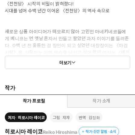
〈전천당〉 시작의 비밀이 밝혀졌다!
시대를 넘어 수백 년간 이어온 〈전천당〉의 역사 속으로
새로운 상품 아이디어가 떠오르지 않아 고민인 마네키네코들에
게 베니코는 먼 옛날 혼자서 만들고 팔았던 과자 이야기를 들려준
다. 수백 년 전 훌륭한 검 장인이 되고 싶었던 대장장이는 〈마검
사탕〉을, 사랑하는 이의 모습을 남기고 싶어 했던 여자는 〈베끼
기 곶감〉을, 가족을 사무치게 그리워했던 아이는 〈꿈꾸당〉을
더보기
산다. 한편 손님을 직접 찾아다니던 베니코는 행상을 그만두기로
하는데…… 베니코가 가게를 열기로 결심한 이유부터 행운의 동
전을 받기까지, 〈전천당〉의 중심을 이루는 이야기들이 하나둘
밝혀진다. 더불어 아기 고양이었던 스미마루와의 첫 만남, 첫 마
작가
네키네코 황금이의 탄생까지. 18권에서는 추억에 잠긴 베니코의
목소리로 〈전천당〉의 긴 역사를 들을 수 있다.
작가 프로필
작가 소개
저자
히로시마 레이코
그림
쟈쟈
번역
김정화
히로시마 레이코
Reiko Hiroshima
작가 신간 알림 · 소식