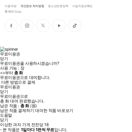
이용약관
개인정보 처리방침
청소년보호정책
사업자정보확인
©
RIDI Corp.
페
인
트
유
틱
이
스
위
튜
톡
스
타
터
브
북
그
램
무료이용권
닫기
무료이용권을 사용하시겠습니까?
사용 가능 :
장
<
>부터
총
화
무료이용권으로 대여합니다.
다른 방법으로 결제
무료이용권
닫기
무료이용권으로
총
화
대여 완료했습니다.
남은 작품 :
총
화
(
원)
남은 작품 결제하기
대여한 작품 바로보기
도움말
닫기
이상한 과자 가게 전천당 18
- 본 작품은
1일
마다
1
편씩 무료
입니다.