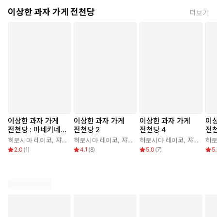
이상한 과자 가게 전천당
더보기
이상한 과자 가게
이상한 과자 가게
이상한 과자 가게
이상
전천당 : 마네키네
전천당 2
전천당 4
전천
코 도감
히로시마 레이코
,
쟈쟈
,
김정화
히로시마 레이코
,
쟈쟈
,
김정화
히로시마 레이코
,
쟈쟈
,
김정
히로
2.0
(
1
)
4.1
(
8
)
5.0
(
7
)
5