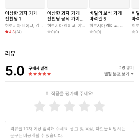
이상한 과자 가게
이상한 과자 가게
비밀의 보석 가게
비밀
전천당 1
전천당 공식 가이드
마석관 5
마석
북
히로시마 레이코
,
김정화
히로시마 레이코
,
쟈쟈
히로시마 레이코
,
사타케 미
히로
4.8
(
24
)
0
(
0
)
0
(
0
)
0
리뷰
5.0
2
명 평가
구매자 별점
별점 분포 보기
이 작품을 평가해 주세요!