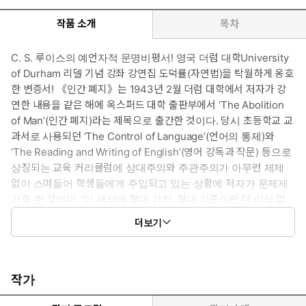
작품 소개
목차
C. S. 루이스의 예언자적 문명비평서! 영국 더럼 대학University
of Durham 리델 기념 강좌 강연집 도덕률(자연법)을 탁월하게 옹호
한 변증서! 《인간 폐지》는 1943년 2월 더럼 대학에서 저자가 강
연한 내용을 같은 해에 옥스퍼드 대학 출판부에서 ‘The Abolition
of Man’(인간 폐지)라는 제목으로 출간한 것이다. 당시 초등학교 교
과서로 사용되던 ‘The Control of Language’(언어의 통제)와
‘The Reading and Writing of English’(영어 강독과 작문) 등으로
상징되는 교육 커리큘럼에 상대주의와 주관주의가 아무런 제제
없이 스며들어 학생들에게 주입되고 있는 상황에 저자가 문제제
기를 한 것이다. ‘이 세상에 절대 가치, 절대 기준이란 더 이상 없
다’는 생각이 삶을 지배하는 시대이지만 ‘모든 것은 상대적이다’라
더보기
는 말 역시 그 명제만을 ‘절대적인 것’으로 삼으려는 의도가 숨어
있음을 알게 된다. 이는 자체 모순이다. 저자는 ‘절대 가치란 없
다’는 논리만을 ‘절대적으로 허용’하는 상대주의와 주관주의의 모
순을 파헤친다. 또한 인간의 이성을 우상시하면서 이성과 과학 이
작가
외의 모든 것, 즉 그동안 인류가 지켜온 도덕률(자연법)을 한낱 구