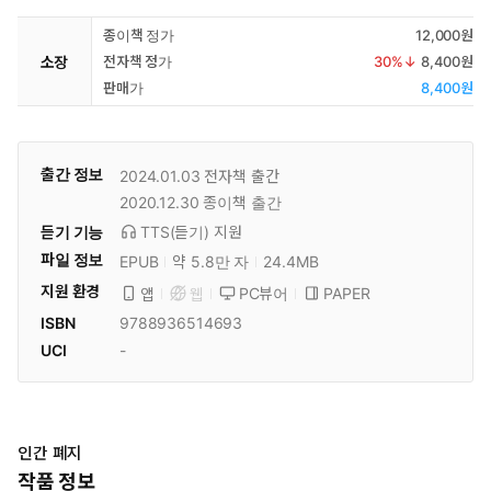
종이책 정가
12,000원
소장
전자책 정가
30
%↓
8,400원
판매가
8,400원
출간 정보
2024.01.03
전자책 출간
2020.12.30
종이책 출간
듣기 기능
TTS(듣기)
지원
파일 정보
EPUB
약 5.8만 자
24.4MB
지원 환경
PC뷰어
PAPER
앱
웹
ISBN
9788936514693
UCI
-
인간 폐지
작품 정보