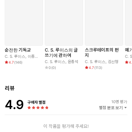
순전한 기독교
C. S. 루이스의 글
스크루테이프의 편
예기
쓰기에 관하여
지
C. S. 루이스
,
이종태
,
장경철
C. 
C. S. 루이스
,
윤종석
C. S. 루이스
,
김선형
4.7
(
146
)
4
0
(
0
)
4.7
(
113
)
리뷰
4.9
10
명 평가
구매자 별점
별점 분포 보기
이 작품을 평가해 주세요!