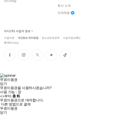
리디바탕
회사 소개
인재채용
리디(주) 사업자 정보
이용약관
개인정보 처리방침
청소년보호정책
사업자정보확인
©
RIDI Corp.
페
인
트
유
틱
이
스
위
튜
톡
스
타
터
브
북
그
램
무료이용권
닫기
무료이용권을 사용하시겠습니까?
사용 가능 :
장
<
>부터
총
화
무료이용권으로 대여합니다.
다른 방법으로 결제
무료이용권
닫기