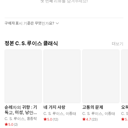
첫 번째 리뷰를 남겨주세요!
구매자 표시 기준은 무엇인가요?
정본 C. S. 루이스 클래식
더보기
순례자의 귀향 : 기
네 가지 사랑
고통의 문제
오
독교, 이성, 낭만주
C. S. 루이스
,
이종태
C. S. 루이스
,
이종태
C. 
의에 대한 알레고리
C. S. 루이스
,
홍종락
5.0
(
12
)
4.7
(
23
)
5
적 옹호서
5.0
(
2
)