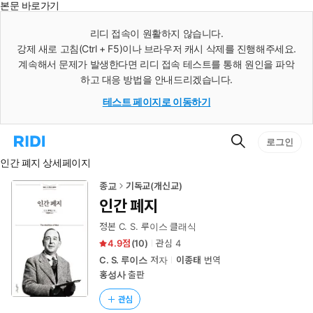
본문 바로가기
인
스
리디 접속이 원활하지 않습니다.
턴
강제 새로 고침(Ctrl + F5)이나 브라우저 캐시 삭제를 진행해주세요.
트
검
계속해서 문제가 발생한다면 리디 접속 테스트를 통해 원인을 파악
색
하고 대응 방법을 안내드리겠습니다.
테스트 페이지로 이동하기
검
리
로그인
색
디
인간 폐지 상세페이지
홈
으
로
종교
기독교(개신교)
이
인간 폐지
동
정본 C. S. 루이스 클래식
4.9
(
10
)
관심
4
C. S. 루이스
저자
이종태
번역
홍성사
출판
관심