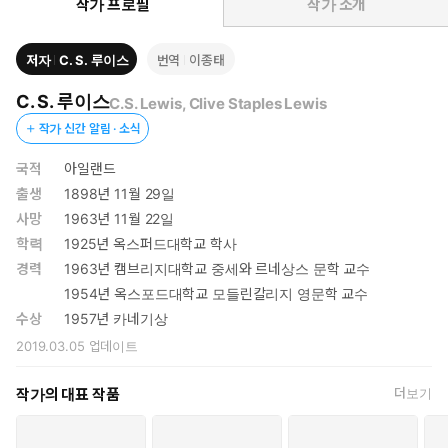
시대의 관습으로 치부하고 폐지하려는 도덕률 폐기론자들의 사
작가 프로필
작가 소개
상에 정면으로 도전한다. 그들의 의도와 주장대로 머리(이성)만
강조한 인간으로 변화할 경우, 종국에는 도덕률의 폐지가 아닌 ‘인
저자
C. S. 루이스
번역
이종태
간 폐지’로 파멸에 이를 것을 경고하고 있다.
C. S. 루이스
C.S. Lewis, Clive Staples Lewis
작가 신간 알림 · 소식
국적
아일랜드
출생
1898년 11월 29일
사망
1963년 11월 22일
학력
1925년 옥스퍼드대학교 학사
경력
1963년 캠브리지대학교 중세와 르네상스 문학 교수
1954년 옥스포드대학교 모들린칼리지 영문학 교수
수상
1957년 카네기상
2019.03.05
업데이트
작가의 대표 작품
더보기