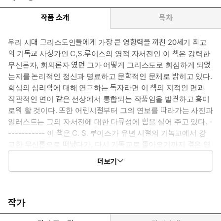
작품 소개
목차
우리 시대 그리스도인들에게 가장 큰 영향력을 끼친 20세기 최고
의 기독교 사상가인 C,S.루이스의 영적 자서전인 이 책은 강력한
무신론자, 회의론자 였던 그가 어떻게 그리스도로 회심하게 되었
는지를 논리적인 정신과 명료하고 문학적인 문체로 밝히고 있다.
회심의 심리학에 대해 연구하는 독자라면 이 책의 지적인 면과
직관적인 면이 같은 선상에서 통합되는 작품임을 발견하고 흥미
로워 할 것이다. 또한 어린시절부터 그의 연보를 따라가는 사진과
일러스트는 그의 자서전에 대한 다큐성에 힘을 실어 주고 있다. -
----------- 이 책은 C. S. 루이스가 유년 시절의 기독교에서 강
고한 무신론으로 떠났다가, 다시 기독교로 돌아오기까지 겪은 영
적 순례에 관한 매력적인 기록이다. "내가 어떻게 무신론자에서
더보기
그리스도인으로 회심하게 되었는지 궁금해하는 사람들에게 대
답하기 위해 이 책을 썼다."(머리말에서) 어린 나이에 어머니를 잃
은 경험, 잉글랜드의 학교에서 겪은 고통, 젊은 시절 옥스퍼드 대
학교에서 보여 준 뛰어난 업적, 그리고 마침내 무신론을 버리고
작가
그리스도인이 되는 과정 등이 객관적 통찰과 주관적 통찰의 하모