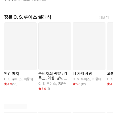
정본 C. S. 루이스 클래식
더보기
인간 폐지
순례자의 귀향 : 기
네 가지 사랑
고
독교, 이성, 낭만주
C. S. 루이스
,
이종태
C. S. 루이스
,
이종태
C. 
의에 대한 알레고리
C. S. 루이스
,
홍종락
4.9
(
10
)
5.0
(
12
)
4
적 옹호서
5.0
(
2
)