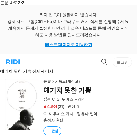
본문 바로가기
인
스
리디 접속이 원활하지 않습니다.
턴
강제 새로 고침(Ctrl + F5)이나 브라우저 캐시 삭제를 진행해주세요.
트
검
계속해서 문제가 발생한다면 리디 접속 테스트를 통해 원인을 파악
색
하고 대응 방법을 안내드리겠습니다.
테스트 페이지로 이동하기
검
리
로그인
색
디
예기치 못한 기쁨 상세페이지
홈
으
로
종교
기독교(개신교)
이
예기치 못한 기쁨
동
정본 C. S. 루이스 클래식
4.9
(
21
)
관심
5
C. S. 루이스
저자
강유나
번역
홍성사
출판
관심