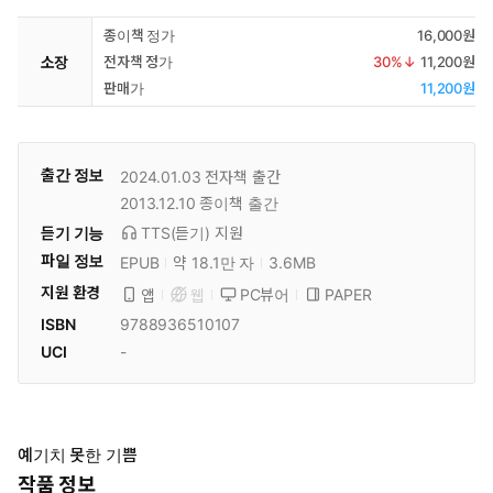
종이책 정가
16,000원
소장
전자책 정가
30
%↓
11,200원
판매가
11,200원
출간 정보
2024.01.03
전자책 출간
2013.12.10
종이책 출간
듣기 기능
TTS(듣기)
지원
파일 정보
EPUB
약 18.1만 자
3.6MB
지원 환경
PC뷰어
PAPER
앱
웹
ISBN
9788936510107
UCI
-
예기치 못한 기쁨
작품 정보