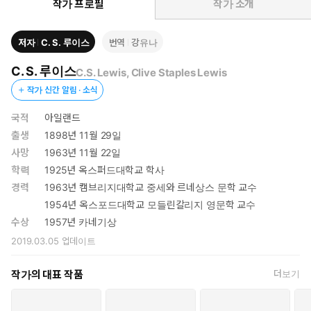
니 속에서 연주되고 있다. 이 책의 제목이자 주제인 '예기치 못한
작가 프로필
작가 소개
기쁨'이란, 저자가 종종 겪는 기쁨에 관한 것이자 궁극적으로 그
경험이 가리키고 있는 의미를 일컫는다.
저자
C. S. 루이스
번역
강유나
C. S. 루이스
C.S. Lewis, Clive Staples Lewis
작가 신간 알림 · 소식
국적
아일랜드
출생
1898년 11월 29일
사망
1963년 11월 22일
학력
1925년 옥스퍼드대학교 학사
경력
1963년 캠브리지대학교 중세와 르네상스 문학 교수
1954년 옥스포드대학교 모들린칼리지 영문학 교수
수상
1957년 카네기상
2019.03.05
업데이트
작가의 대표 작품
더보기