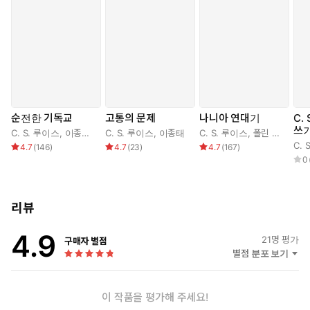
순전한 기독교
고통의 문제
나니아 연대기
C.
쓰
C. S. 루이스
,
이종태
,
장경철
C. S. 루이스
,
이종태
C. S. 루이스
,
폴린 베인즈
,
C. 
4.7
(
146
)
4.7
(
23
)
4.7
(
167
)
0
리뷰
4.9
21
명 평가
구매자 별점
별점 분포 보기
이 작품을 평가해 주세요!