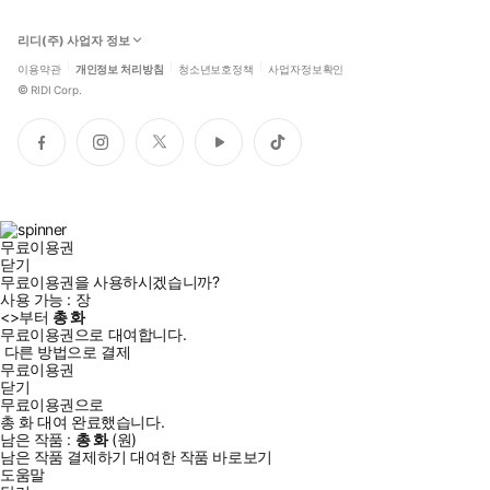
리디(주) 사업자 정보
이용약관
개인정보 처리방침
청소년보호정책
사업자정보확인
©
RIDI Corp.
페
인
트
유
틱
이
스
위
튜
톡
스
타
터
브
북
그
램
무료이용권
닫기
무료이용권을 사용하시겠습니까?
사용 가능 :
장
<
>부터
총
화
무료이용권으로 대여합니다.
다른 방법으로 결제
무료이용권
닫기
무료이용권으로
총
화
대여 완료했습니다.
남은 작품 :
총
화
(
원)
남은 작품 결제하기
대여한 작품 바로보기
도움말