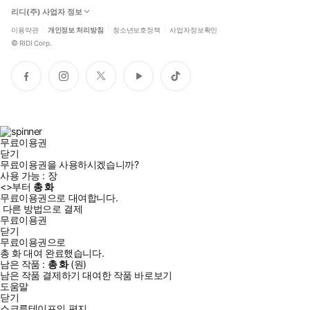
리디(주) 사업자 정보
이용약관
개인정보 처리방침
청소년보호정책
사업자정보확인
©
RIDI Corp.
페
인
트
유
틱
이
스
위
튜
톡
스
타
터
브
북
그
램
무료이용권
닫기
무료이용권을 사용하시겠습니까?
사용 가능 :
장
<
>부터
총
화
무료이용권으로 대여합니다.
다른 방법으로 결제
무료이용권
닫기
무료이용권으로
총
화
대여 완료했습니다.
남은 작품 :
총
화
(
원)
남은 작품 결제하기
대여한 작품 바로보기
도움말
닫기
스크루테이프의 편지