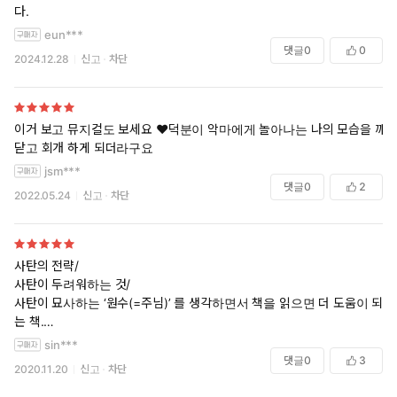
다.
eun***
댓글
0
0
2024.12.28
신고
차단
이거 보고 뮤지컬도 보세요 ❤️덕분이 악마에게 놀아나는 나의 모습을 깨
닫고 회개 하게 되더라구요
jsm***
댓글
0
2
2022.05.24
신고
차단
사탄의 전략/
사탄이 두려워하는 것/
사탄이 묘사하는 ‘원수(=주님)’ 를 생각하면서 책을 읽으면 더 도움이 되
는 책.
sin***
한 순간 정신을 놓으면 사탄의 전략에 ‘옳다, 옳다’ 이러면서 사탄에 공감
댓글
0
3
2020.11.20
신고
차단
하게 하는 책.
분별력을 키우며 읽어야 할, 생각보다 깊은 책.