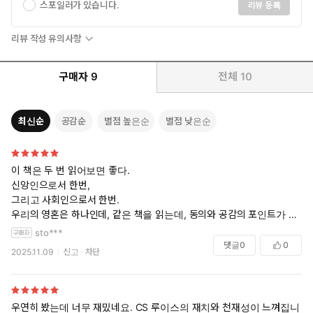
스포일러가 있습니다.
리뷰 등록
리뷰 작성 유의사항
구매자
9
전체
10
최신순
공감순
별점 높은순
별점 낮은순
이 책은 두 번 읽어보면 좋다.
신앙인으로서 한번,
그리고 사회인으로서 한번.
우리의 영혼은 하나인데, 같은 책을 읽는데, 동의와 공감의 포인트가 정반
대가 되지 않는가?
sto***
그게 인간의 본질이고, 회개의 목적이다.
댓글
0
0
2025.11.09
신고
차단
우리가 두 주인을 모두 섬길 수 없다는 진리를 가장 문학적으로 보여주는
작품중 하나.
우연히 봤는데 너무 재밌네요. CS 루이스의 재치와 천재성이 느껴집니