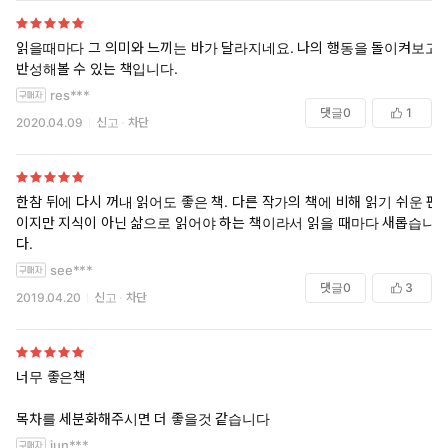
읽을때마다 그 의미와 느끼는 바가 달라지네요. 나의 행동을 돌이켜보고
반성해볼 수 있는 책입니다.
res***
댓글
0
1
2020.04.09
신고
차단
한참 뒤에 다시 꺼내 읽어도 좋은 책. 다른 작가의 책에 비해 읽기 쉬운 편
이지만 지식이 아닌 삶으로 읽어야 하는 책이라서 읽을 때마다 새롭습니
다.
see***
댓글
0
3
2019.04.20
신고
차단
너무 좋은책
목차를 세분화해주시면 더 좋을것 같습니다
jun***