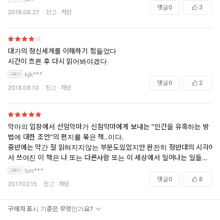
댓글
0
3
2018.08.27
신고
차단
대가의 정신세계를 이해하기 힘들었다
시간이 흐른 후 다시 읽어봐야겠다
kjk***
댓글
0
2
2018.08.10
신고
차단
악마의 입장에서 선임악마가 신참악마에게 보내는 "인간을 유혹하는 방
법에 대한 조언"의 편지를 묶은 책..이다.
중반에는 약간 잘 읽혀지지않는 부분도있었지만 완전히 정반대의 시각에
서 쓰여진 이 책은 나 또는 다른사람 또는 이 세상에서 일어나는 일들을
다르게 해석할 수 있는 기회를 주는 듯하다..
lun***
(읽으면서 여러번 작가의 시선/통찰력에 깜짝깜짝 놀람..)
댓글
0
8
2017.02.15
신고
차단
악마란 박쥐의 날개에 뿔달린 그런 모습이아니라, -그것은 상징이지만 진
짜 악마의 속성과는 너무나 동떨어져있다- 그리고 어떠한 외형, 모습이
구매자 표시 기준은 무엇인가요?
아니라 이런 존재이지 않을까 싶다. 인간의 탐욕과 시기와 질투, 다툼, 절