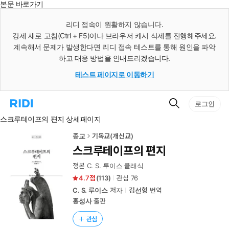
본문 바로가기
인
스
리디 접속이 원활하지 않습니다.
턴
강제 새로 고침(Ctrl + F5)이나 브라우저 캐시 삭제를 진행해주세요.
트
검
계속해서 문제가 발생한다면 리디 접속 테스트를 통해 원인을 파악
색
하고 대응 방법을 안내드리겠습니다.
테스트 페이지로 이동하기
검
리
로그인
색
디
스크루테이프의 편지 상세페이지
홈
으
로
종교
기독교(개신교)
이
스크루테이프의 편지
동
정본 C. S. 루이스 클래식
4.7
(
113
)
관심
76
C. S. 루이스
저자
김선형
번역
홍성사
출판
관심