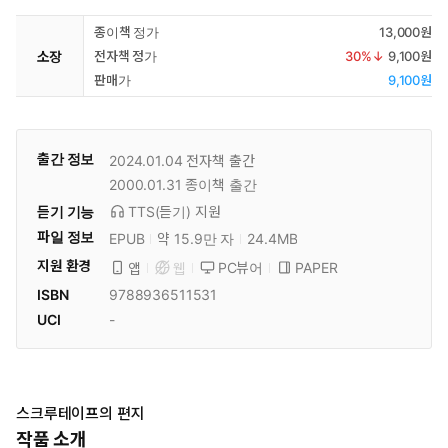
종이책 정가
13,000원
소장
전자책 정가
30
%↓
9,100원
판매가
9,100원
출간 정보
2024.01.04
전자책 출간
2000.01.31
종이책 출간
듣기 기능
TTS(듣기)
지원
파일 정보
EPUB
약 15.9만 자
24.4MB
지원 환경
PC뷰어
PAPER
앱
웹
ISBN
9788936511531
UCI
-
스크루테이프의 편지
작품 소개