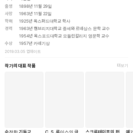
출생
1898년 11월 29일
사망
1963년 11월 22일
학력
1925년 옥스퍼드대학교 학사
경력
1963년 캠브리지대학교 중세와 르네상스 문학 교수
1954년 옥스포드대학교 모들린칼리지 영문학 교수
수상
1957년 카네기상
2019.03.05
업데이트
작가의 대표 작품
더보기
순전한 기독교
C. S. 루이스의 글
스크루테이프의 편
예기