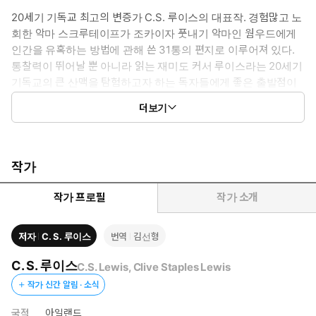
20세기 기독교 최고의 변증가 C.S. 루이스의 대표작. 경험많고 노
회한 악마 스크루테이프가 조카이자 풋내기 악마인 웜우드에게
인간을 유혹하는 방법에 관해 쓴 31통의 편지로 이루어져 있다.
통찰력이 뛰어날 뿐 아니라 읽는 재미도 커서 루이스라는 20세기
기독교의 큰 산맥을 탐험하고자 하는 독자들에게 좋은 출발점이
되어 줄 것이다. 특히 루이스 자신이 이 책의 배경을 설명한 '1961
더보기
년 서문'이 국내 처음으로 소개.
작가
작가 프로필
작가 소개
저자
C. S. 루이스
번역
김선형
C. S. 루이스
C.S. Lewis, Clive Staples Lewis
작가 신간 알림 · 소식
국적
아일랜드