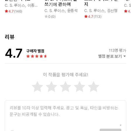
쓰기에 관하여
지
C. S. 루이스
,
이종태
,
장경철
C. 
C. S. 루이스
,
윤종석
C. S. 루이스
,
김선형
4.7
(
146
)
4
0
(
0
)
4.7
(
113
)
리뷰
4.7
113
명 평가
구매자 별점
별점 분포 보기
이 작품을 평가해 주세요!