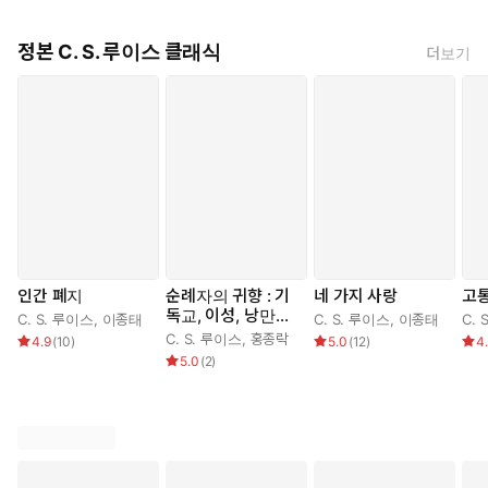
망, 이기주의, 비겁함, 교만과 오만에 박수치며 꺼림칙하게 웃고있는 존
재..
정본 C. S. 루이스 클래식
더보기
이 책을 읽고나니 내가 느끼고 생각하는 것들이 실은 진짜 내가 느끼는 게
아니라 이 악마들의 교묘한 유혹이자 속임수가 아닐까 흠칫 떠올리게 될
것 같다..
인간 폐지
순례자의 귀향 : 기
네 가지 사랑
고
독교, 이성, 낭만주
C. S. 루이스
,
이종태
C. S. 루이스
,
이종태
C. 
의에 대한 알레고리
C. S. 루이스
,
홍종락
4.9
(
10
)
5.0
(
12
)
4
적 옹호서
5.0
(
2
)