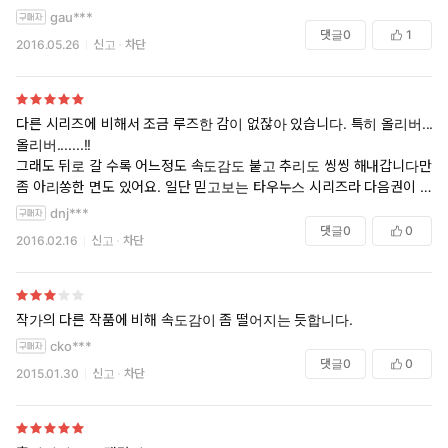
gau***
댓글
0
1
2016.05.26
신고
차단
다른 시리즈에 비해서 조금 루즈한 감이 없잖아 있습니다. 특히 올리버...
올리버.......!!
그래도 뒤로 갈 수록 어느정도 속도감도 붙고 추리도 씽씽 해내갑니다만
좀 아리쏭한 면도 있어요. 일단 믿고보는 타우누스 시리즈라 다음권이 절
로 기다려집니다.
dnj***
댓글
0
0
2016.02.16
신고
차단
작가의 다른 작품에 비해 속도감이 좀 떨어지는 듯합니다.
cko***
댓글
0
0
2015.01.30
신고
차단