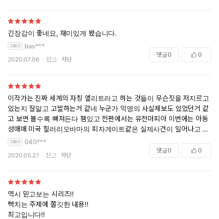
긴장감이 좋네요, 재미있게 봤습니다.
bas***
댓글
0
0
2020.07.06
신고
차단
이작가는 진짜 세계의 자칭 엘리트라고 하는 것들이 무슨짓을 저지르고
있는지 잘알고 고발하는거 같네 누군가 익명의 사실제보도 있었던거 같
고 보면 볼수록 빠져든다 잼있고 전편에서는 유전마피아 이번에는 아동
성매매 미국 힐러리오바마의 피자게이트같은 실제사건이 일어나고 있는
것들을 이런 작가가 알고 고발하듯 소설을 써주다니 감사하다 진실은 정
040***
말 언젠가는 밝혀진다는 말이 맞는거 같다
댓글
0
0
2020.05.27
신고
차단
역시 믿고보는 시리즈!!
빡치는 주제에 쫄깃한 내용!!
최고입니다!!