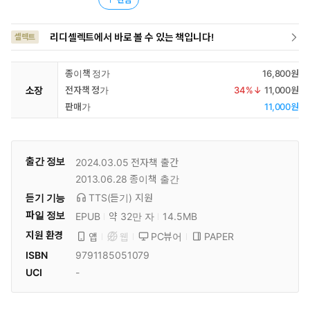
리디셀렉트에서 바로 볼 수 있는 책입니다!
셀렉트
종이책 정가
16,800원
소장
전자책 정가
34
%↓
11,000원
판매가
11,000원
출간 정보
2024.03.05
전자책 출간
2013.06.28
종이책 출간
듣기 기능
TTS(듣기)
지원
파일 정보
EPUB
약 32만 자
14.5MB
지원 환경
PC뷰어
PAPER
앱
웹
ISBN
9791185051079
UCI
-