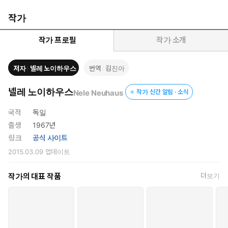
받아왔던 상담사까지 참혹한 시체로 발견되고 만다. 가녀린 소녀
의 처참한 시체와 함께 시작되는 이번 작품은 초반부터 보덴슈타
작가
인과 피아, 그리고 정체를 알 수 없는 인물들, 방송인 한나, 그리
고 피아의 친구 엠마 등 여러 시점에서 전개되며 읽는 이가 정신
작가 프로필
작가 소개
을 차릴 수 없을 만큼 휘몰아치는 전개를 보여준다. 아무 관계도
없어 보이던 각 이야기의 요소들이 마지막에 톱니바퀴처럼 맞물
저자
넬레 노이하우스
번역
김진아
리며 하나의 거대한 그림을 그려가는 것을 지켜보는 쾌감은 미스
터리 독자들이라면 누구나 열광하지 않을 수 없는 넬레 노이하우
넬레 노이하우스
Nele Neuhaus
작가 신간 알림 · 소식
스 특유의 재미이자, 타우누스 시리즈의 가장 큰 특징이라고 할
수 있다. 재미와 트릭에만 집중하는 미스터리보다는 깊이 있고
국적
독일
고급스러운 미스터리를 원했던 독자들이라면 열광하지 않을 수
출생
1967년
없는 작품이라 할 수 있다. 하지만 기존 ‘타우누스 시리즈’의 팬들
링크
공식 사이트
도 걱정할 필요는 없다. 지금까지 시리즈를 함께해온 이들에게는
2015.03.09
업데이트
이미 친근한 피아와 보덴슈타인, 그리고 매 작품마다 치밀한 구
성과 반전으로 읽는 이를 감탄하게 하는 타우누스 시리즈 특유의
작가의 대표 작품
더보기
재미는 여전하기 때문이다.