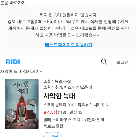
본문 바로가기
인
스
리디 접속이 원활하지 않습니다.
턴
강제 새로 고침(Ctrl + F5)이나 브라우저 캐시 삭제를 진행해주세요.
트
검
계속해서 문제가 발생한다면 리디 접속 테스트를 통해 원인을 파악
색
하고 대응 방법을 안내드리겠습니다.
테스트 페이지로 이동하기
검
리
로그인
색
디
사악한 늑대 상세페이지
홈
으
로
소설
독일 소설
이
소설
추리/미스터리/스릴러
동
사악한 늑대
스토리 콜렉터 016 | 타우누스 시리즈 6
4.5
(
118
)
관심
15
넬레 노이하우스
저자
김진아
번역
북로드
출판
관심