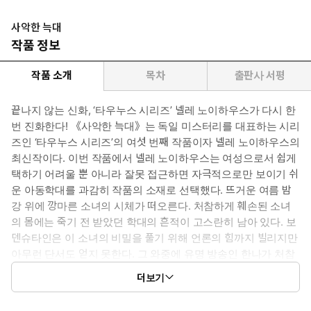
사악한 늑대
작품 정보
작품 소개
목차
출판사 서평
끝나지 않는 신화, ‘타우누스 시리즈’ 넬레 노이하우스가 다시 한
번 진화한다! 《사악한 늑대》는 독일 미스터리를 대표하는 시리
즈인 ‘타우누스 시리즈’의 여섯 번째 작품이자 넬레 노이하우스의
최신작이다. 이번 작품에서 넬레 노이하우스는 여성으로서 쉽게
택하기 어려울 뿐 아니라 잘못 접근하면 자극적으로만 보이기 쉬
운 아동학대를 과감히 작품의 소재로 선택했다. 뜨거운 여름 밤
강 위에 깡마른 소녀의 시체가 떠오른다. 처참하게 훼손된 소녀
의 몸에는 죽기 전 받았던 학대의 흔적이 고스란히 남아 있다. 보
덴슈타인은 이 소녀의 비밀을 풀기 위해 언론의 힘까지 빌리지만
아무런 단서도 얻지 못한다. 그 와중에 유명 방송인 한나가 처참
하게 폭행당한 채 발견된다. 겨우 목숨만 건진 한나의 몸에 남은
더보기
흔적은 어쩐지 죽은 소녀의 몸에 남았던 학대의 흔적과 닮아 있었
다. 용의자의 수만 늘어가는 와중에 한나가 오랫동안 정신상담을