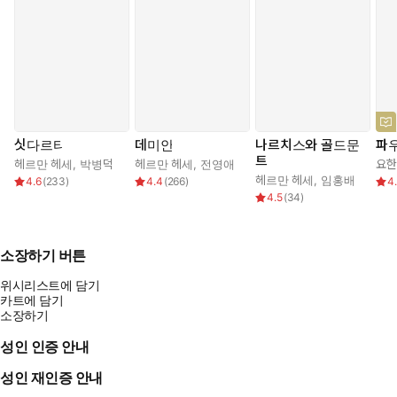
싯다르타
데미안
나르치스와 골드문
파
트
헤르만 헤세
,
박병덕
헤르만 헤세
,
전영애
요한
헤르만 헤세
,
임홍배
4.6
(
233
)
4.4
(
266
)
4
4.5
(
34
)
소장하기 버튼
위시리스트에 담기
카트에 담기
소장하기
성인 인증 안내
성인 재인증 안내