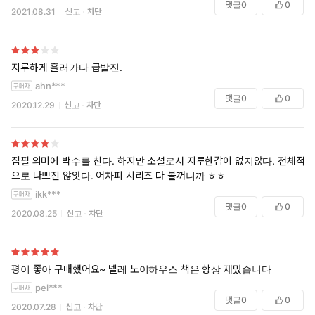
댓글
0
0
2021.08.31
신고
차단
지루하게 흘러가다 급발진.
ahn***
댓글
0
0
2020.12.29
신고
차단
집필 의미에 박수를 친다. 하지만 소설로서 지루한감이 없지않다. 전체적
으로 나쁘진 않앗다. 어차피 시리즈 다 볼꺼니까 ㅎㅎ
ikk***
댓글
0
0
2020.08.25
신고
차단
평이 좋아 구매했어요~ 넬레 노이하우스 책은 항상 재밌습니다
pel***
댓글
0
0
2020.07.28
신고
차단