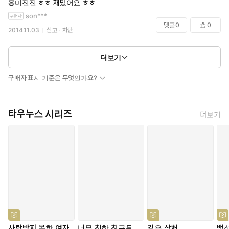
흥미진진 ㅎㅎ 재밌어요 ㅎㅎ
son***
댓글
0
0
2014.11.03
신고
차단
더보기
구매자 표시 기준은 무엇인가요?
타우누스 시리즈
더보기
사랑받지 못한 여자
너무 친한 친구들
깊은 상처
백