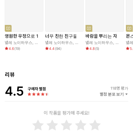
영원한 우정으로 1
너무 친한 친구들
바람을 뿌리는 자
몬스
넬레 노이하우스
,
전은경
넬레 노이하우스
,
김진아
넬레 노이하우스
,
김진아
넬레
4.6
(
19
)
4.4
(
94
)
4.8
(
5
)
5
리뷰
4.5
118
명 평가
구매자 별점
별점 분포 보기
이 작품을 평가해 주세요!