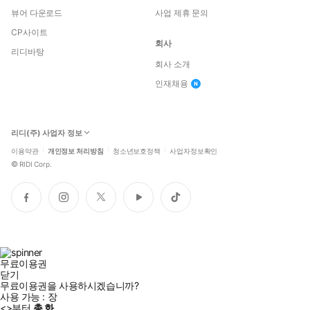
뷰어 다운로드
사업 제휴 문의
CP사이트
회사
리디바탕
회사 소개
인재채용
리디(주) 사업자 정보
이용약관
개인정보 처리방침
청소년보호정책
사업자정보확인
©
RIDI Corp.
페
인
트
유
틱
이
스
위
튜
톡
스
타
터
브
북
그
램
무료이용권
닫기
무료이용권을 사용하시겠습니까?
사용 가능 :
장
<
>부터
총
화