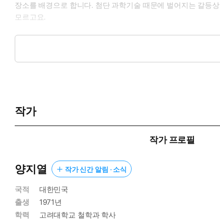
장소를 배경으로 합니다. 첨단 과학기술 때문에 벌어지는 갈등상황
모르고요.
책장을 여는 순간, ‘과학법원’을 배경으로 펼쳐지는 총 6편의 법
시시비비를 가리기 위한 열띤 논쟁을 주고받습니다. 그럴듯한 상
독자들은 이처럼 드라마 같은 전개를 따라 법정 안에 빨려 들어간
죠. 또는 피해자가 되어 답답함에 공감하거나, 국민 배심원이 되어
작가
작가 프로필
양지열
작가 신간 알림 · 소식
국적
대한민국
출생
1971년
학력
고려대학교 철학과 학사