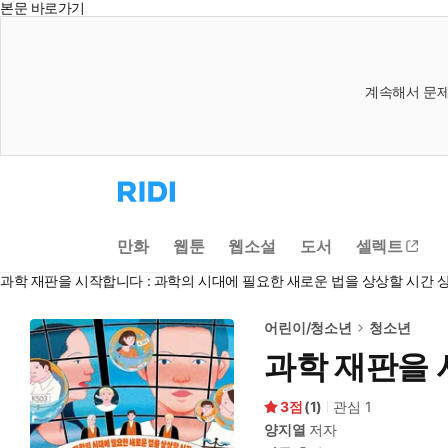
본문 바로가기
계속해서 문제
리
디
홈
으
만화
웹툰
웹소설
도서
셀렉트
로
이
과학 재판을 시작합니다 : 과학의 시대에 필요한 새로운 법을 상상할 시간
동
어린이/청소년
청소년
과학 재판을 
3
(
1
)
관심
1
양지열
저자