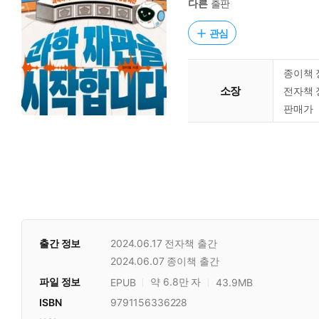
다른
출판
관심
종이책 
소장
전자책 
판매가
출간 정보
2024.06.17
전자책 출간
2024.06.07
종이책 출간
파일 정보
약 6.8만 자
EPUB
43.9MB
ISBN
9791156336228