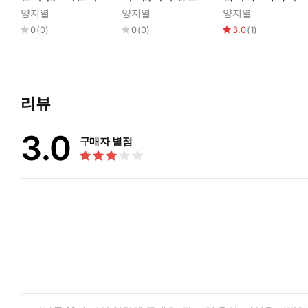
만렙을 위한 법과
나야 나!
대에 필요한 새로
양지열
양지열
양지열
공동체
운 법을 상상할 시
0
(
0
)
0
(
0
)
3.0
(
1
)
간
리뷰
3.0
구매자 별점