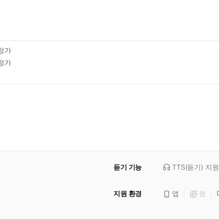
정가
정가
듣기 기능
TTS(듣기)
지원
지원 환경
앱
웹