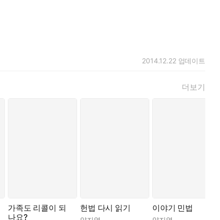
2014.12.22
업데이트
더보기
가족도 리콜이 되
헌법 다시 읽기
이야기 민법
나요?
양지열
양지열