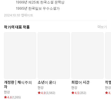
1999년 제25회 한국소설 문학상
1995년 한국일보 우수소설가
2024.10.10
업데이트
작가의 대표 작품
더보기
개정판 | 채식주의
소년이 온다
희랍어 시간
작
자
한강
한강
한강
한강
4.9
(
3,562
)
4.5
(
252
)
4
4.6
(
1,265
)