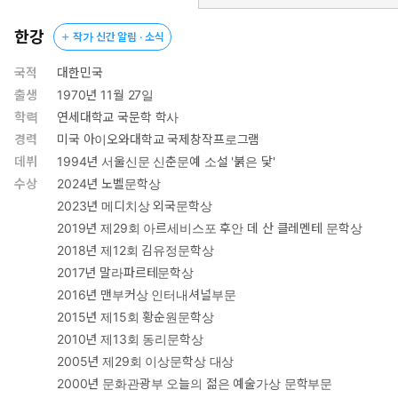
들에게, “어쩌면 그렇게 지치지 않지.” 묻는다면, 답할 뿐이다. “그렇
지 않아. 지치지만 견디는 것뿐이야.”(「훈자」) “끈덕지고 뜨거운
한강
작가 신간 알림 · 소식
그 질문들을 악물고 새벽까지 뒤척”(「회복하는 인간」)여보며 앞
으로 조금씩 나아가는 재생의 의지와 생명력은 절망 속에서 더 뜨겁
국적
대한민국
게 타오른다. “내 안에서는 가볼 수 있는 데까지 다 가봤어. 밖으로
출생
1970년 11월 27일
나가는 것 말고는 길이 없었어. [……] 더 이상 장례식을 치르듯 살 수
학력
연세대학교 국문학 학사
없다는 걸 알았어.”(「에우로파」)
경력
미국 아이오와대학교 국제창작프로그램
한강의 문장은 묵직한 아픔과 고통뿐 아니라 “한순간의 빛, 떨림, 들
데뷔
1994년 서울신문 신춘문예 소설 '붉은 닻'
이마신 숨, 물의 정적”을 원고 위에 재현한다. 경험과 관념을 압도하
수상
2024년 노벨문학상
는 작가의 직관은 물감이 올올이 종이의 결 속으로 스미듯 독자인
2023년 메디치상 외국문학상
우리에게 전해질 것이다.
2019년 제29회 아르세비스포 후안 데 산 클레멘테 문학상
2018년 제12회 김유정문학상
자명하고 태연한 일상, 그 일상이 틀림없이 도래할 것이라는 낮은
2017년 말라파르테문학상
목소리는 고통에 붙박인 어떤 마음을 달래고 있다. [……] 겹으로서
삶을 넓히고, 삶의 세목들, 그 세세히 작은 것들에까지 곁을 주어보
2016년 맨부커상 인터내셔널부문
는 마음을 북돋는 것이 문학이 아닐까. 오늘 다시 노랑무늬영원! _조
2015년 제15회 황순원문학상
강석(문학평론가)
2010년 제13회 동리문학상
2005년 제29회 이상문학상 대상
2000년 문화관광부 오늘의 젊은 예술가상 문학부문