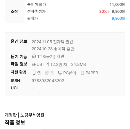
종이책 정가
14,000원
소장
전자책 정가
30
%↓
9,800원
판매가
9,800원
출간 정보
2024.11.05
전자책 출간
2024.10.28
종이책 출간
듣기 기능
TTS(듣기)
지원
파일 정보
EPUB
약 12.2만 자
24.8MB
지원 환경
PC뷰어
PAPER
앱
웹
ISBN
9788932043302
UCI
-
개정판 | 노랑무늬영원
작품 정보