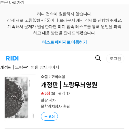
본문 바로가기
인
스
리디 접속이 원활하지 않습니다.
턴
강제 새로 고침(Ctrl + F5)이나 브라우저 캐시 삭제를 진행해주세요.
트
검
계속해서 문제가 발생한다면 리디 접속 테스트를 통해 원인을 파악
색
하고 대응 방법을 안내드리겠습니다.
테스트 페이지로 이동하기
검
리
로그인
색
디
개정판 | 노랑무늬영원 상세페이지
홈
으
로
소설
한국소설
이
개정판 | 노랑무늬영원
동
5
(
5
)
관심
17
한강
저자
문학과지성사
출판
관심