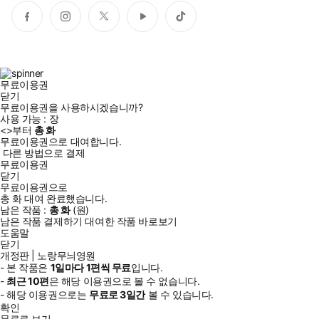
페
인
트
유
틱
이
스
위
튜
톡
스
타
터
브
북
그
램
무료이용권
닫기
무료이용권을 사용하시겠습니까?
사용 가능 :
장
<
>부터
총
화
무료이용권으로 대여합니다.
다른 방법으로 결제
무료이용권
닫기
무료이용권으로
총
화
대여 완료했습니다.
남은 작품 :
총
화
(
원)
남은 작품 결제하기
대여한 작품 바로보기
도움말
닫기
개정판 | 노랑무늬영원
- 본 작품은
1일
마다
1
편씩 무료
입니다.
-
최근
10편
은 해당 이용권으로 볼 수 없습니다.
- 해당 이용권으로는
무료로
3일
간
볼 수 있습니다.
확인
무료로 보기