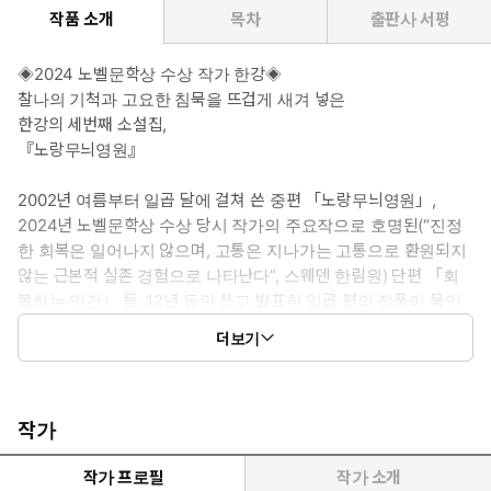
작품 소개
목차
출판사 서평
◈2024 노벨문학상 수상 작가 한강◈
찰나의 기척과 고요한 침묵을 뜨겁게 새겨 넣은
한강의 세번째 소설집,
『노랑무늬영원』
2002년 여름부터 일곱 달에 걸쳐 쓴 중편 「노랑무늬영원」,
2024년 노벨문학상 수상 당시 작가의 주요작으로 호명된(“진정
한 회복은 일어나지 않으며, 고통은 지나가는 고통으로 환원되지
않는 근본적 실존 경험으로 나타난다”, 스웨덴 한림원) 단편 「회
복하는 인간」 등, 12년 동안 쓰고 발표한 일곱 편의 작품이 묶인
한강의 세번째 소설집. 수십 번 계절이 바뀌는 동안 존재의 근원과
더보기
세계를 탐문하는 한강의 온 힘과 감각이 고통 속에 혹은 고통이 통
과한 자취에 머무르는 사이 『채식주의자』 『바람이 분다, 가
라』 등의 장편들과 긴밀하게 연결되고 조응하는 중편과 단편들
이 씌어졌고 그 자취가 고스란히 담겼다.
작가
“무정하고 무기력한 자세만이 삶에 대해 내가 가진 유일한 방
패”(「에우로파」)라고 믿으며 살아가는 『노랑무늬영원』의 인물
작가 프로필
작가 소개