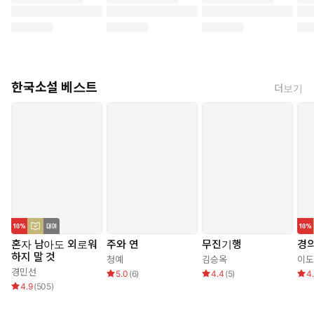
한국소설 베스트
더보기
혼자 남아도 외로워
주와 연
무진기행
경
하지 말 것
청예
김승옥
이도
경민선
5.0
(
6
)
4.4
(
5
)
4
4.9
(
505
)