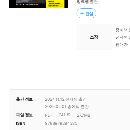
잉크잼
출판
관심
종이책 
소장
전자책 
판매가
출간 정보
2024.11.12
전자책 출간
2025.02.01
종이책 출간
파일 정보
241 쪽
PDF
27.7MB
ISBN
9788979294385