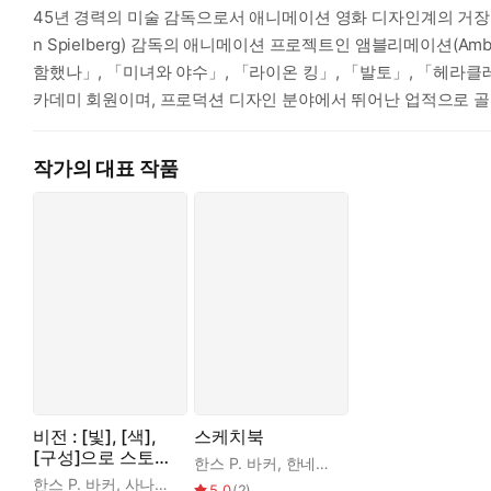
45년 경력의 미술 감독으로서 애니메이션 영화 디자인계의 거장 중 한
n Spielberg) 감독의 애니메이션 프로젝트인 앰블리메이션(A
함했나」, 「미녀와 야수」, 「라이온 킹」, 「발토」, 「헤라클레
카데미 회원이며, 프로덕션 디자인 분야에서 뛰어난 업적으로 골든 카메
roduction Design for Animation)』는 전 세
아니라 그의 수많은 강의에 참석한 아시아와 유럽 곳곳에 있는 
작가의 대표 작품
비전 : [빛], [색],
스케치북
[구성]으로 스토리
한스 P. 바커
,
한네스 랄
,
안예나
를 전한다
한스 P. 바커
,
사나탄 수리아반쉬
,
윤효원
5.0
(
2
)