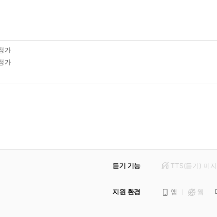
정가
정가
듣기 기능
TTS(듣기)
미
지
지원 환경
앱
웹