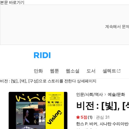
본문 바로가기
계속해서 문제
리
디
홈
으
만화
웹툰
웹소설
도서
셀렉트
로
이
비전 : [빛], [색], [구성]으로 스토리를 전한다 상세페이지
동
인문/사회/역사
예술/문화
비전 : [빛]
5
(
1
)
관심
31
한스 P. 바커
,
사나탄 수리아반