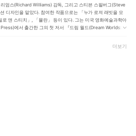
ichard Williams) 감독, 그리고 스티븐 스필버그(Steve
프로덕션 디자인을 맡았다. 참여한 작품으로는 「누가 로져 래빗을 모
「릴로 앤 스티치」, 「뮬란」 등이 있다. 그는 미국 영화예술과학아
s)에서 출간한 그의 첫 저서 『드림 월드(Dream Worlds: P
라와 싱가포르에 거주하며 싱가포르 명문대학인 난양이공대학교의 학생뿐
더보기