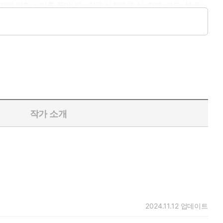
에 얽힌 심리를 풀어내는 것을 시작으로 선, 형태, 명도, 색 등
연하게 구성되어 있으며, 특히 익숙한 영화 장면에서 따온 예시로
작가 소개
2024.11.12
업데이트