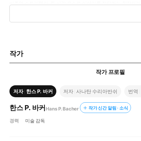
비주얼 스토리텔러, 즉 시각 요소로 이야기를 전달하는 창작자라면 
시각 요소의 기본을 탐색하며 조명, 카메라, 구성까지 영상 연
한눈에 요점을 파악할 수 있다. 또한 사전 지식이 없는 일반 독
작가
작가 프로필
저자
한스 P. 바커
저자
사나탄 수리아반쉬
번역
한스 P. 바커
작가 신간 알림 · 소식
Hans P. Bacher
경력
미술 감독