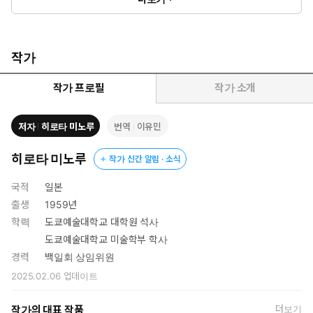
작가
작가 프로필
작가 소개
저자
히로타 미노루
번역
이유민
히로타 미노루
작가 신간 알림 · 소식
국적
일본
출생
1959년
학력
도쿄예술대학교 대학원 석사
도쿄예술대학교 미술학부 학사
경력
백일회 상임위원
2025.02.06
업데이트
작가의 대표 작품
더보기