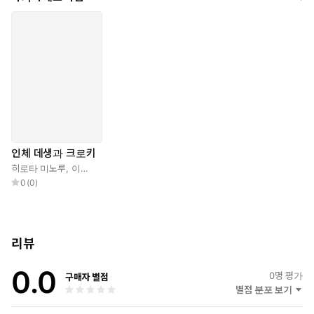
인체 데생과 크로키
히로타 미노루
,
이유민
0
(
0
)
리뷰
0.0
0
명 평가
구매자 별점
별점 분포 보기