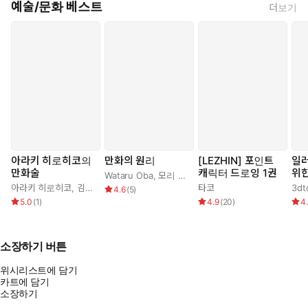
예술/문화 베스트
더보기
아라키 히로히코의
만화의 원리
[LEZHIN] 포인트
일
만화술
캐릭터 드로잉 1권
위한
Wataru Oba
,
모리 카오루
,
이리에 아키
감 
아라키 히로히코
,
김부장
타코
4.6
(
5
)
: 
5.0
(
1
)
4.9
(
20
)
4
& 
소장하기 버튼
위시리스트에 담기
카트에 담기
소장하기