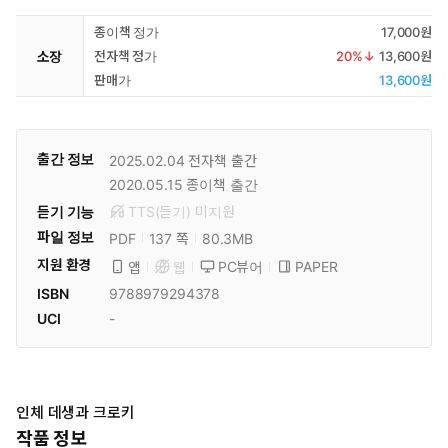
종이책 정가
17,000원
소장
전자책 정가
20
%↓
13,600원
판매가
13,600원
출간 정보
2025.02.04
전자책 출간
2020.05.15
종이책 출간
듣기 기능
TTS(듣기)
미
지원
파일 정보
PDF
80.3MB
137 쪽
지원 환경
PC뷰어
PAPER
앱
웹
ISBN
9788979294378
UCI
-
인체 데생과 크로키
작품 정보