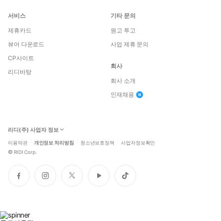
서비스
기타 문의
제휴카드
원고 투고
뷰어 다운로드
사업 제휴 문의
CP사이트
회사
리디바탕
회사 소개
인재채용
리디(주) 사업자 정보
이용약관
개인정보 처리방침
청소년보호정책
사업자정보확인
©
RIDI Corp.
페
인
트
유
틱
이
스
위
튜
톡
스
타
터
브
북
그
램