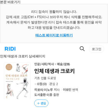
본문 바로가기
인
스
리디 접속이 원활하지 않습니다.
턴
강제 새로 고침(Ctrl + F5)이나 브라우저 캐시 삭제를 진행해주세요.
트
검
계속해서 문제가 발생한다면 리디 접속 테스트를 통해 원인을 파악
색
하고 대응 방법을 안내드리겠습니다.
테스트 페이지로 이동하기
검
리
로그인
색
디
인체 데생과 크로키 상세페이지
홈
으
로
인문/사회/역사
예술/문화
이
인체 데생과 크로키
동
기초 인물 드로잉
0
(
0
)
관심
2
히로타 미노루
저자
이유민
번역
도서출판 이종
출판
관심