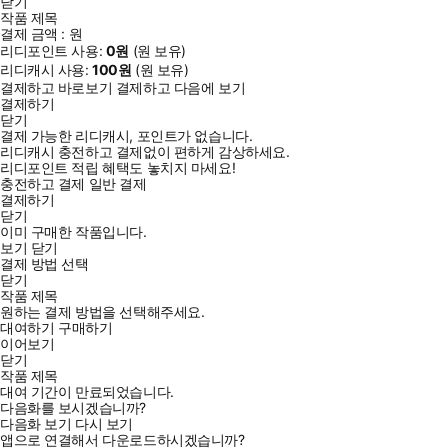
닫기
작품 제목
결제 금액 :
원
리디포인트 사용:
0
원
(
원 보유)
리디캐시 사용:
100
원
(
원 보유)
결제하고 바로보기
결제하고 다음에 보기
데생의 기본적인 그리는 방법부터 인물 크로키 방법, 작품화의 과
결제하기
닫기
정으로 발전하기 위한 요령을 소개한다. 이 책은 내 눈 앞에 있는
결제 가능한 리디캐시, 포인트가 없습니다.
아름다운 사람의 형태, 색, 존재감 등을 그림에 담을 수 있도록 데
리디캐시 충전하고 결제없이 편하게 감상하세요.
리디포인트 적립 혜택도 놓치지 마세요!
생의 기본적인 그리는 방법부터 빠르게 인물의 모습을 포착하여
충전하고 결제
일반 결제
크로키하는 방법, 나아가 실력을 더욱 발전하기 위한 요령까지, 순
결제하기
닫기
서대로 소개하고 있다.
이미 구매한 작품입니다.
보기
닫기
결제 방법 선택
닫기
작품 제목
원하는 결제 방법을 선택해주세요.
대여하기
구매하기
이어보기
닫기
작품 제목
대여 기간이 만료되었습니다.
다음화를 보시겠습니까?
다음화 보기
다시 보기
앱으로 연결해서 다운로드하시겠습니까?