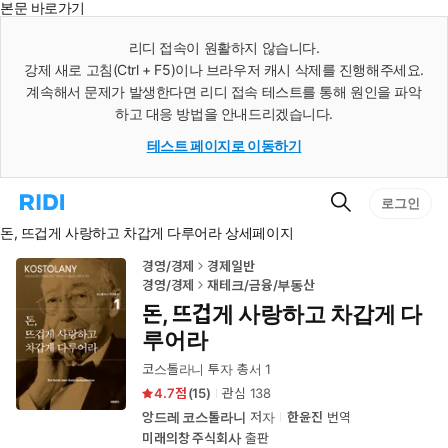
본문 바로가기
인
스
리디 접속이 원활하지 않습니다.
턴
강제 새로 고침(Ctrl + F5)이나 브라우저 캐시 삭제를 진행해주세요.
트
검
계속해서 문제가 발생한다면 리디 접속 테스트를 통해 원인을 파악
색
하고 대응 방법을 안내드리겠습니다.
테스트 페이지로 이동하기
검
리
로그인
색
디
돈, 뜨겁게 사랑하고 차갑게 다루어라 상세페이지
홈
으
로
경영/경제
경제일반
이
경영/경제
재테크/금융/부동산
동
돈, 뜨겁게 사랑하고 차갑게 다
루어라
코스톨라니 투자 총서 1
4.7
(
15
)
관심
138
앙드레 코스톨라니
저자
한윤진
번역
미래의창 주식회사
출판