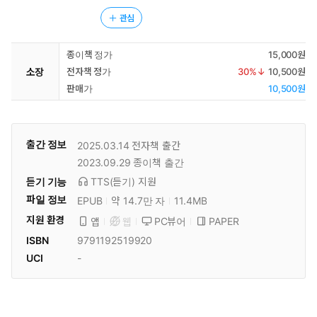
관심
종이책 정가
15,000원
소장
전자책 정가
30
%↓
10,500원
판매가
10,500원
출간 정보
2025.03.14
전자책 출간
2023.09.29
종이책 출간
듣기 기능
TTS(듣기)
지원
파일 정보
EPUB
약 14.7만 자
11.4MB
지원 환경
PC뷰어
PAPER
앱
웹
ISBN
9791192519920
UCI
-