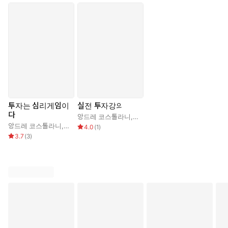
투자는 심리게임이
실전 투자강의
다
앙드레 코스톨라니
,
최병연
앙드레 코스톨라니
,
정진상
4.0
(
1
)
3.7
(
3
)