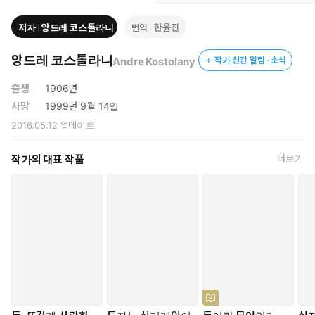
저자
앙드레 코스톨라니
번역
한윤진
앙드레 코스톨라니
Andre Kostolany
작가 신간 알림 · 소식
출생
1906년
사망
1999년 9월 14일
2016.05.12
업데이트
작가의 대표 작품
더보기