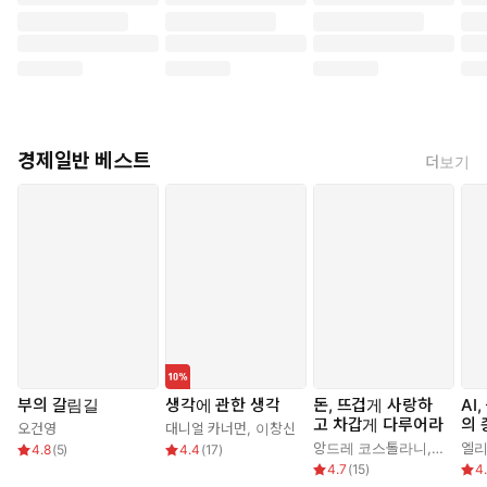
경제일반 베스트
더보기
부의 갈림길
생각에 관한 생각
돈, 뜨겁게 사랑하
AI
고 차갑게 다루어라
의 
오건영
대니얼 카너먼
,
이창신
앙드레 코스톨라니
,
한윤진
4.8
(
5
)
4.4
(
17
)
4.7
(
15
)
4