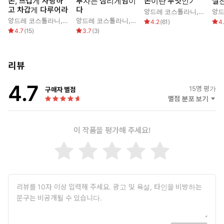
돈, 뜨겁게 사랑하
투자는 심리게임이
돈이란 무엇인가
실
고 차갑게 다루어라
다
앙드레 코스톨라니
,
서순승
앙드
앙드레 코스톨라니
,
한윤진
앙드레 코스톨라니
,
정진상
4.2
(
61
)
4
4.7
(
15
)
3.7
(
3
)
리뷰
4.7
15
명 평가
구매자 별점
별점 분포 보기
이 작품을 평가해 주세요!