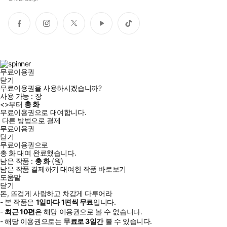
페
인
트
유
틱
이
스
위
튜
톡
스
타
터
브
북
그
램
무료이용권
닫기
무료이용권을 사용하시겠습니까?
사용 가능 :
장
<
>부터
총
화
무료이용권으로 대여합니다.
다른 방법으로 결제
무료이용권
닫기
무료이용권으로
총
화
대여 완료했습니다.
남은 작품 :
총
화
(
원)
남은 작품 결제하기
대여한 작품 바로보기
도움말
닫기
돈, 뜨겁게 사랑하고 차갑게 다루어라
- 본 작품은
1일
마다
1
편씩 무료
입니다.
-
최근
10편
은 해당 이용권으로 볼 수 없습니다.
- 해당 이용권으로는
무료로
3일
간
볼 수 있습니다.