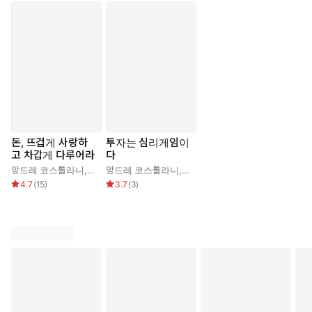
돈, 뜨겁게 사랑하
투자는 심리게임이
고 차갑게 다루어라
다
앙드레 코스톨라니
,
한윤진
앙드레 코스톨라니
,
정진상
4.7
(
15
)
3.7
(
3
)