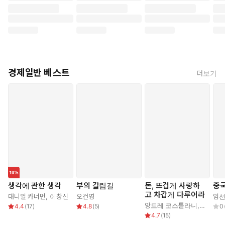
경제일반 베스트
더보기
생각에 관한 생각
부의 갈림길
돈, 뜨겁게 사랑하
중국
고 차갑게 다루어라
대니얼 카너먼
,
이창신
오건영
임
앙드레 코스톨라니
,
한윤진
4.4
(
17
)
4.8
(
5
)
0
4.7
(
15
)