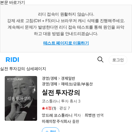
본문 바로가기
인
스
리디 접속이 원활하지 않습니다.
턴
강제 새로 고침(Ctrl + F5)이나 브라우저 캐시 삭제를 진행해주세요.
트
검
계속해서 문제가 발생한다면 리디 접속 테스트를 통해 원인을 파악
색
하고 대응 방법을 안내드리겠습니다.
테스트 페이지로 이동하기
검
리
로그인
색
디
실전 투자강의 상세페이지
홈
으
로
경영/경제
경제일반
이
경영/경제
재테크/금융/부동산
동
실전 투자강의
코스톨라니 투자 총서 3
4
(
1
)
관심
7
앙드레 코스톨라니
저자
최병연
번역
미래의창 주식회사
출판
관심