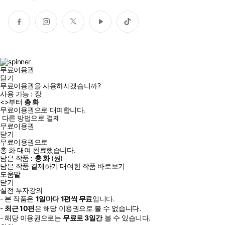
페
인
트
유
틱
이
스
위
튜
톡
스
타
터
브
북
그
램
무료이용권
닫기
무료이용권을 사용하시겠습니까?
사용 가능 :
장
<
>부터
총
화
무료이용권으로 대여합니다.
다른 방법으로 결제
무료이용권
닫기
무료이용권으로
총
화
대여 완료했습니다.
남은 작품 :
총
화
(
원)
남은 작품 결제하기
대여한 작품 바로보기
도움말
닫기
실전 투자강의
- 본 작품은
1일
마다
1
편씩 무료
입니다.
-
최근
10편
은 해당 이용권으로 볼 수 없습니다.
- 해당 이용권으로는
무료로
3일
간
볼 수 있습니다.