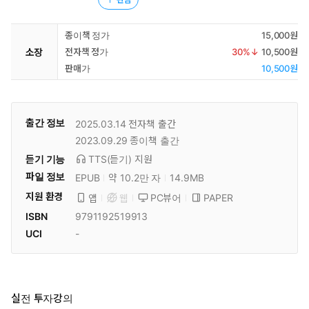
종이책 정가
15,000원
소장
전자책 정가
30
%↓
10,500원
판매가
10,500원
출간 정보
2025.03.14
전자책 출간
2023.09.29
종이책 출간
듣기 기능
TTS(듣기)
지원
파일 정보
EPUB
약 10.2만 자
14.9MB
지원 환경
PC뷰어
PAPER
앱
웹
ISBN
9791192519913
UCI
-
실전 투자강의