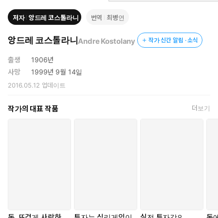
저자
앙드레 코스톨라니
번역
최병연
앙드레 코스톨라니
Andre Kostolany
작가 신간 알림 · 소식
출생
1906년
사망
1999년 9월 14일
2016.05.12
업데이트
작가의 대표 작품
더보기
돈, 뜨겁게 사랑하
투자는 심리게임이
실전 투자강의
돈