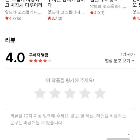
고 차갑게 다루어라
다
또
앙드레 코스톨라니
,
최병연
앙드레 코스톨라니
,
한윤진
앙드레 코스톨라니
,
정진상
앙드
4.0
(
1
)
4.7
(
15
)
3.7
(
3
)
4
리뷰
4.0
1
명 평가
구매자 별점
별점 분포 보기
이 작품을 평가해 주세요!