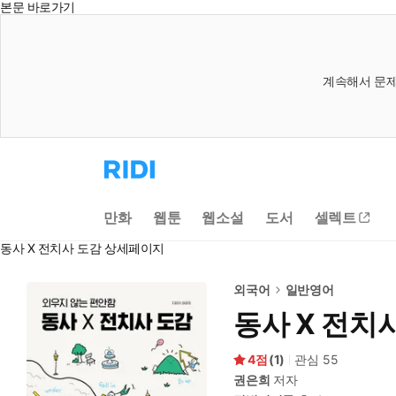
본문 바로가기
계속해서 문제
리
디
홈
으
만화
웹툰
웹소설
도서
셀렉트
로
이
동사 X 전치사 도감 상세페이지
동
외국어
일반영어
동사 X 전치
4
(
1
)
관심
55
권은희
저자