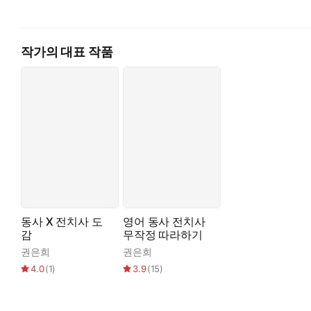
작가의 대표 작품
동사 X 전치사 도
영어 동사 전치사
감
무작정 따라하기
권은희
권은희
4.0
(
1
)
3.9
(
15
)