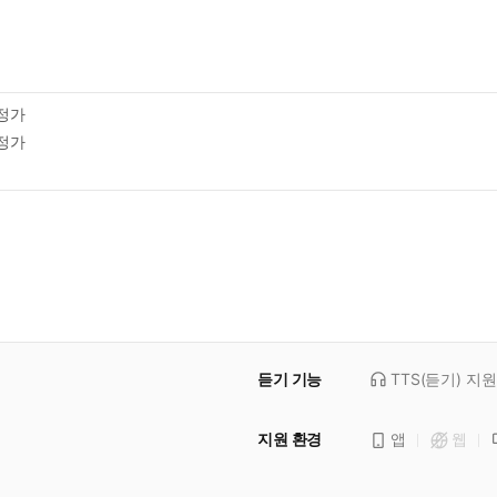
정가
정가
듣기 기능
TTS(듣기)
지원
지원 환경
앱
웹