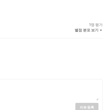
1
명 평가
별점 분포 보기
리뷰 등록