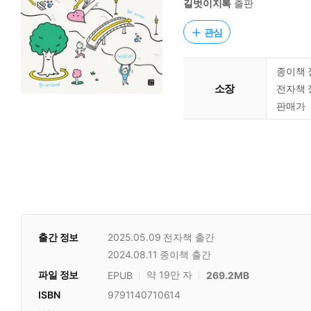
길벗이지톡
출판
관심
종이책 
소장
전자책 
판매가
출간 정보
2025.05.09
전자책 출간
2024.08.11
종이책 출간
파일 정보
약 19만 자
EPUB
269.2MB
ISBN
9791140710614