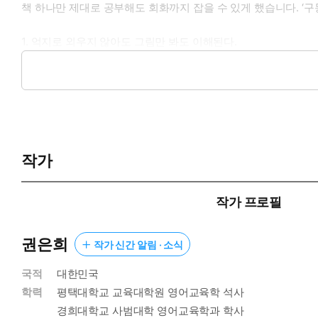
책 하나만 제대로 공부해도 회화까지 잡을 수 있게 했습니다. ‘
1. 억지로 외우지 않아도 그림만 봐도 이해된다.
이미지와 재치있고 쉬운 설명으로 동사, 전치사의 개념이 바로 잡
2. ‘전치사 30개 X 동사 42개’로 1,000개 이상의 표현을 쓸 수 있
전치사 30개와 동사 42개의 기본 의미를 배우면 1,000개가 넘
3. 영어회화까지 된다.
1,000개가 넘는 표현을 말하기 연습용 mp3로 원하는 만큼 연습
작가
작가 프로필
권은희
작가 신간 알림 · 소식
국적
대한민국
학력
평택대학교 교육대학원 영어교육학 석사
경희대학교 사범대학 영어교육학과 학사