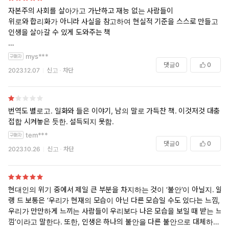
자본주의 사회를 살아가고 가난하고 재능 없는 사람들이
위로와 합리화가 아니라 사실을 참고하여 현실적 기준을 스스로 만들고
인생을 살아갈 수 있게 도와주는 책
나는 어디를 향해 뛰고 있고, 내 속도를 누구와 비교하고 있으며 내가 거
mys***
기로 뛰어갈 수는 있을지, 거기에 도달할 수는 있는지
댓글
0
0
2023.12.07
신고
차단
그리고 과연 그럴 필요는 있는지 돌아볼 수 있는 책이었다
번역도 별로고. 일화와 들은 이야기, 남의 말로 가득찬 책. 이것저것 대충
접합 시켜놓은 듯한. 설득되지 못함.
tem***
댓글
0
0
2023.10.26
신고
차단
현대인의 위기 중에서 제일 큰 부분을 차지하는 것이 ‘불안’이 아닐지. 알
랭 드 보통은 ‘우리가 현재의 모습이 아닌 다른 모습일 수도 있다는 느낌,
우리가 만만하게 느끼는 사람들이 우리보다 나은 모습을 보일 때 받는 느
낌’이라고 말한다. 또한, 인생은 하나의 불안을 다른 불안으로 대체하고,