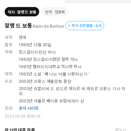
저자
알랭 드 보통
번역
정영목
알랭 드 보통
Alain de Botton
작가 신간 알림 · 소식
국적
영국
출생
1969년 12월 20일
학력
킹스칼리지런던 박사
1992년 킹스칼리지런던 철학 석사
1991년 캠브리지대학교 역사학 학사
데뷔
1993년 소설 `왜 나는 너를 사랑하는가`
수상
2003년 프랑스 예술문화 훈장
2003년 슈발리에 드 로드르 데자르 에 레트르 프랑스 기사 작
위
2003년 샤를르 베이옹 유럽에세이 상
링크
공식 사이트
2023.04.28
업데이트
작가의 대표 작품
더보기