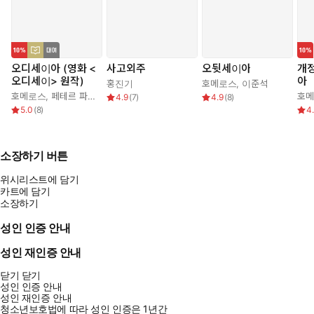
오디세이아 (영화 <
사고외주
오뒷세이아
개정
오디세이> 원작)
아
홍진기
호메로스
,
이준석
호메로스
,
페테르 파울 루벤스
,
박문재
호
4.9
(
7
)
4.9
(
8
)
5.0
(
8
)
4
소장하기 버튼
위시리스트에 담기
카트에 담기
소장하기
성인 인증 안내
성인 재인증 안내
닫기
닫기
성인 인증 안내
성인 재인증 안내
청소년보호법에 따라 성인 인증은 1년간