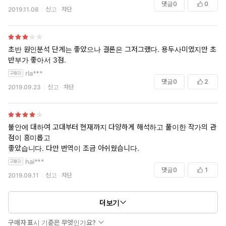
댓글
0
0
주류문화와 대항하며 대안적인 삶의 방식을 취하는 것도 불안해소에 도
2019.11.08
신고
차단
움이 될 수 있다. 주류문화와 갈등하면서도 자신 있게 살아가려면 우리의
직접적인 환경에서 작동하는 가치 체계, 우리가 사교적으로 어울리는 사
람들, 우리가 읽고 듣는 것이 중요하다. 이것이 보헤미안들의 통찰이다.
초반 원인분석 단계는 좋았으나 결론은 그저그랬다. 용두사미였지만 초
알랭 드 보통의 역사, 문화, 경제, 철학 등에 걸친 지식에 혀를 내두를 수
반부가 좋아서 3점.
밖에 없는 책이었다. 늘상 개인적인 소소한 사랑에 대한 이야기만 읽어왔
rla***
던 터라 이번 작품은 상당히 스케일이 커져서 당황스러웠을 정도. 요즘같
댓글
0
2
2019.09.23
신고
차단
은 현대사회에 만연한 ‘불안’을 이기기 위해서는 이 정도 스케일쯤은 되어
야 설득력이 있다는 반증인건지.
_______
불안에 대하여 고대부터 현재까지 다양하게 해석하고 풀이한 작가의 관
자신이 하찮은 존재라는 생각 때문에 느끼는 불안의 좋은 치유책은
점이 흥미롭고
세계라는 거대한 공간을 여행하는 것,
좋았습니다. 다만 번역이 조금 아쉬웠습니다.
그것이 불가능하다면 예술작품을 통하여 세상을 여행하는 것이다.
hai***
댓글
0
1
2019.09.11
신고
차단
불안 | 알랭 드 보통, 정영목 저
#불안 #알랭드보통 #은행나무 #독서 #책읽기 #북스타그램
더보기
구매자 표시 기준은 무엇인가요?