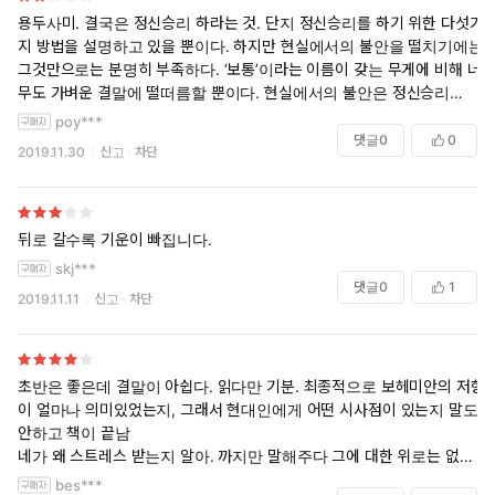
사람들의 인정이 중요할까? 4라고 말하는 사람들의 인정이 중요할까? 어
용두사미. 결국은 정신승리 하라는 것. 단지 정신승리를 하기 위한 다섯가
떤 집단의 지위와 사랑과 관심을 갈구하는것이 맞을까?.. 막상 리뷰를 쓰
2. 예술의 측면에서
지 방법을 설명하고 있을 뿐이다. 하지만 현실에서의 불안을 떨치기에는
고보니 불안해진다..다른사람들이 이 글을 볼텐데...인정해줄까?
그것만으로는 분명히 부족하다. ‘보통’이라는 이름이 갖는 무게에 비해 너
예술적 매체들이 드러나지 않은 삶의 가치를 이해하고 평가하는데 도움
무도 가벼운 결말에 떨떠름할 뿐이다. 현실에서의 불안은 정신승리로 해
을 주며, 우리의 공감능력을 확대시킨다. 비극은 사람들이 타산지석 삼아
결할 수 있는 것이 아니다. 관점을 달리하는 것과 더불어 현실을 충분히
poy***
본인의 위치를 되돌아보게 하는 방식으로, 희극은 잘난 사람들을 풍자하
객관적으로 바라볼 필요도 있어보인다. 관념적인 접근에 더하여 실제적
댓글
0
0
2019.11.30
신고
차단
며 자신의 지위에 대한 불안을 이해하고 조절하게 하는데 도움을 준다.
인 방안도 다루었으면 하는 아쉬움이 진하게 남는다.
3. 정치의 측면에서
뒤로 갈수록 기운이 빠집니다.
현재의 지위불안을 이데올로기의 정립과 사회개혁의 방식으로 해결할 수
skj***
있게 한다.
댓글
0
1
2019.11.11
신고
차단
4. 기독교의 측면에서
자신이 하찮은 존재라는 생각 때문에 느끼는 불안을 기독교적인 죽음의
초반은 좋은데 결말이 아쉽다. 읽다만 기분. 최종적으로 보헤미안의 저항
경고(memento mori)로 승화시켜 세속적인 삶에서 영적인 삶으로 해결
이 얼마나 의미있었는지, 그래서 현대인에게 어떤 시사점이 있는지 말도
하게 도와준다.
안하고 책이 끝남
네가 왜 스트레스 받는지 알아. 까지만 말해주다 그에 대한 위로는 없어
5. 보헤미아의 관점에서
아쉽다. 좀더 따스한 마지막을 원한건 욕심일까
bes***