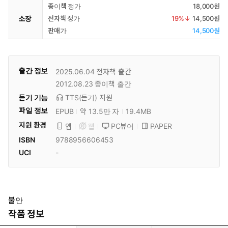
종이책 정가
18,000원
소장
전자책 정가
19
%↓
14,500원
판매가
14,500원
출간 정보
2025.06.04
전자책 출간
2012.08.23
종이책 출간
듣기 기능
TTS(듣기)
지원
파일 정보
EPUB
약 13.5만 자
19.4MB
지원 환경
PC뷰어
PAPER
앱
웹
ISBN
9788956606453
UCI
-
불안
작품 정보