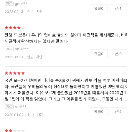
하나의 욕망을 다른 욕망으로 대체하는 과정으로 보인다고 정의했다.
geo***
댓글
0
1
2023.02.13
신고
차단
저자는 우리가 일상 속에서 겪는 다양한 종류의 불안 중 사회적 지위(stat
us)와 관련된 불안을 집중적으로 탐구하고 있다. 즉, 경제적 성취 정도에
의해, 즉 돈을 얼마나 벌었느냐에 따라 자연스럽게 지위가 구분되기 시작
한 시기, 그 시점부터 인간은 새로운 불안의 영역에 들어서게 된다. 여기
알랭 드 보통이 우리의 언어로 불안의 원인과 해결책을 제시해준다. 비록
에서 중요한 것은 '내가 나를 어떻게 보느냐'가 아니라, '세상이 나를 어떻
해결책이 완전하지는 않지만 말이다.
게 보느냐'다. 저자는 세상의 눈으로 본 자신의 가치나 중요성에 의해 불
m94***
안이 촉발되는 것으로 보았다.
댓글
0
0
2021.03.13
신고
차단
알랭 드 보통은 그 불안이 생기는 원인을 총 다섯 가지로 분류한다 - 사랑
결핍, 속물근성, 기대, 능력주의, 불확실성.
국민 모두가 미쳐버린 나라를 통치하기 위해서 왕도 약을 먹고 미쳐버리
이런 불안을 해결하는 방법으로 그는 ‘세계라는 거대한 공간을 여행하는
자, 국민들이 우리들의 왕이 정상으로 돌아왔다고 환영했던 어떤 책의 이
것’을 제시했다. 실제 세계여행이 불가능하다면 예술작품을 통해 세계를
야기가 떠올랐다. 이유 모르게 불안했던 2019년을 떠올리며 2020년 1
경험하는 것도 도움이 된다고 말한다. 그는 철학, 예술, 정치, 기독교, 보
월 1일에 이 책을 읽었다. 그리고 그 이유를 알게 되었다. 그동안 내가 지
헤미아라는 다섯가지 키워드로 불안을 해결하는 방법을 설명한다.
난 수 년간 여러 타인들의 기준 속에서 .. 좋게 평가되고 인정받기 위해서
rdc***
살아왔다는 사실들을 말이다. 수 많은 시간동안 고민했다. 내가 잘하고 있
댓글
0
2
1. 철학의 측면에서
2020.01.02
신고
차단
는것이 맞나? 만약 내가 틀리다면? 타인은 어떻게 생각할까? 등등.. '보
통'의 이 책에서는 나의 이 짧은 수년간의 경험이 지난 수백년 이상 이어
지적인 양심이 이성의 힘으로 외부에서 행해지는 평가를 올바르게 받아
졌던 인간들이 살아온 모습이었다는 것을 보여준다. 2+2를 5라고 말하는
들일 수 있게 도와준다.