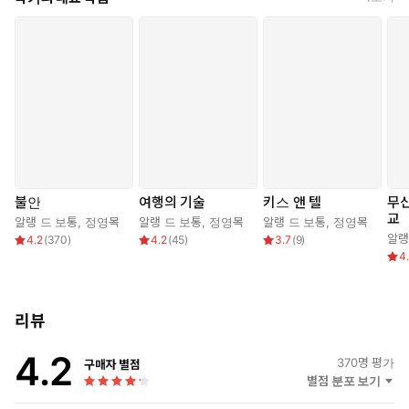
불안
여행의 기술
키스 앤 텔
무신
교
알랭 드 보통
,
정영목
알랭 드 보통
,
정영목
알랭 드 보통
,
정영목
알랭
4.2
(
370
)
4.2
(
45
)
3.7
(
9
)
4
리뷰
4.2
370
명 평가
구매자 별점
별점 분포 보기