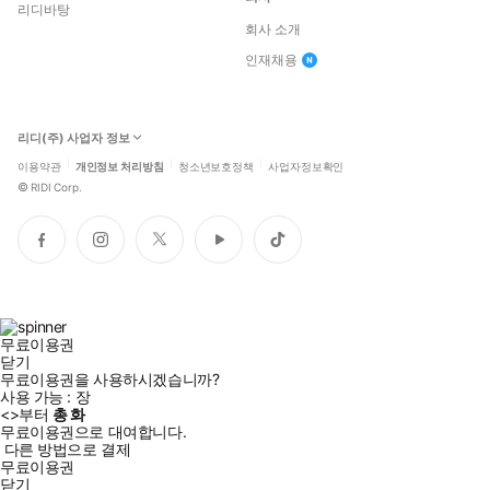
리디바탕
회사 소개
인재채용
리디(주) 사업자 정보
이용약관
개인정보 처리방침
청소년보호정책
사업자정보확인
©
RIDI Corp.
페
인
트
유
틱
이
스
위
튜
톡
스
타
터
브
북
그
램
무료이용권
닫기
무료이용권을 사용하시겠습니까?
사용 가능 :
장
<
>부터
총
화
무료이용권으로 대여합니다.
다른 방법으로 결제
무료이용권
닫기