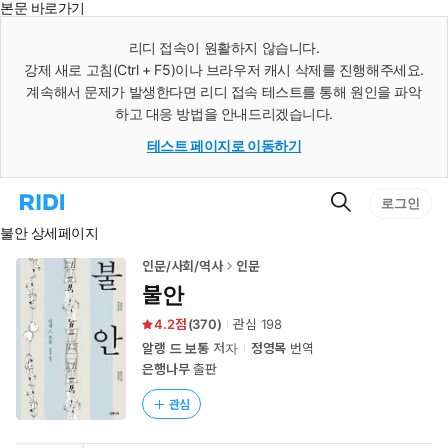
본문 바로가기
인
스
리디 접속이 원활하지 않습니다.
턴
강제 새로 고침(Ctrl + F5)이나 브라우저 캐시 삭제를 진행해주세요.
트
검
계속해서 문제가 발생한다면 리디 접속 테스트를 통해 원인을 파악
색
하고 대응 방법을 안내드리겠습니다.
테스트 페이지로 이동하기
검
리
로그인
색
디
불안 상세페이지
홈
으
로
인문/사회/역사
인문
이
불안
동
4.2
(
370
)
관심
198
알랭 드 보통
저자
정영목
번역
은행나무
출판
관심