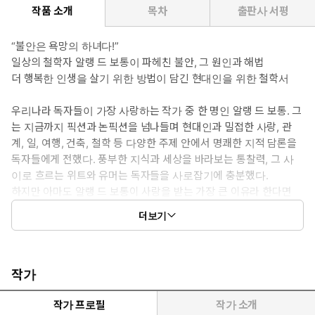
작품 소개
목차
출판사 서평
“불안은 욕망의 하녀다!”
일상의 철학자 알랭 드 보통이 파헤친 불안, 그 원인과 해법
더 행복한 인생을 살기 위한 방법이 담긴 현대인을 위한 철학서
우리나라 독자들이 가장 사랑하는 작가 중 한 명인 알랭 드 보통. 그
는 지금까지 픽션과 논픽션을 넘나들며 현대인과 밀접한 사랑, 관
계, 일, 여행, 건축, 철학 등 다양한 주제 안에서 명쾌한 지적 담론을
독자들에게 전했다. 풍부한 지식과 세상을 바라보는 통찰력, 그 사
이로 흐르는 위트와 유머는 독자들을 사로잡기에 충분했다.
하지만 아마도 알랭 드 보통이 사랑을 받는 가장 큰 이유라 한다면
그가 ‘일상의 철학자’이기 때문이다. 그는 내놓는 작품마다 쉬운 일상
더보기
의 언어를 통해 철학적 분석과 심오한 심리를 표현하고, 그 언어들은
읽는 이의 가슴에 파고 들어 저마다의 울림과 고민을 던져준다. 이번
에 새롭게 출간된(은행나무 刊)은 알랭 드 보통이 왜 현대를, 21세기
를 대표하는 철학자인지 여실히 보여준다.
작가
작가 프로필
작가 소개