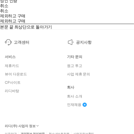
성인 인증
취소
취소
제외하고 구매
제외하고 구매
본문 끝
최상단으로 돌아가기
고객센터
공지사항
서비스
기타 문의
제휴카드
원고 투고
뷰어 다운로드
사업 제휴 문의
CP사이트
회사
리디바탕
회사 소개
인재채용
리디(주) 사업자 정보
이용약관
개인정보 처리방침
청소년보호정책
사업자정보확인