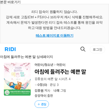
본문 바로가기
인
스
리디 접속이 원활하지 않습니다.
턴
강제 새로 고침(Ctrl + F5)이나 브라우저 캐시 삭제를 진행해주세요.
트
검
계속해서 문제가 발생한다면 리디 접속 테스트를 통해 원인을 파악
색
하고 대응 방법을 안내드리겠습니다.
테스트 페이지로 이동하기
검
리
로그인
색
디
아침에 들려주는 예쁜 말 상세페이지
홈
으
로
어린이/청소년
어린이
이
아침에 들려주는 예쁜 말
동
김종원의 예쁜 말 시리즈 4
0
(
0
)
관심
3
김종원
저자
나래
그림
상상아이
출판
관심