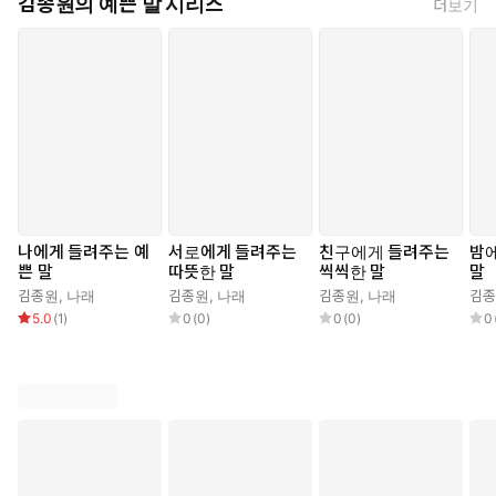
김종원의 예쁜 말 시리즈
더보기
나에게 들려주는 예
서로에게 들려주는
친구에게 들려주는
밤에
쁜 말
따뜻한 말
씩씩한 말
말
김종원
,
나래
김종원
,
나래
김종원
,
나래
김
5.0
(
1
)
0
(
0
)
0
(
0
)
0