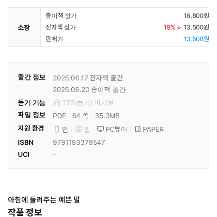
종이책 정가
16,800원
소장
전자책 정가
19
%↓
13,500원
판매가
13,500원
출간 정보
2025.06.17
전자책 출간
2025.06.20
종이책 출간
듣기 기능
TTS(듣기)
미
지원
파일 정보
PDF
35.3MB
64 쪽
지원 환경
PC뷰어
PAPER
앱
웹
ISBN
9791193379547
UCI
-
아침에 들려주는 예쁜 말
작품 정보