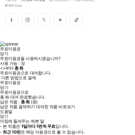
©
RIDI Corp.
페
인
트
유
틱
이
스
위
튜
톡
스
타
터
브
북
그
램
무료이용권
닫기
무료이용권을 사용하시겠습니까?
사용 가능 :
장
<
>부터
총
화
무료이용권으로 대여합니다.
다른 방법으로 결제
무료이용권
닫기
무료이용권으로
총
화
대여 완료했습니다.
남은 작품 :
총
화
(
원)
남은 작품 결제하기
대여한 작품 바로보기
도움말
닫기
아침에 들려주는 예쁜 말
- 본 작품은
1일
마다
1
편씩 무료
입니다.
-
최근
10편
은 해당 이용권으로 볼 수 없습니다.