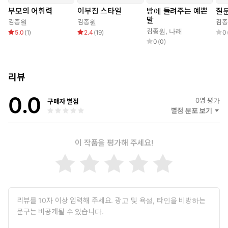
부모의 어휘력
이부진 스타일
밤에 들려주는 예쁜
질문
말
김종원
김종원
김
김종원
,
나래
5.0
(
1
)
2.4
(
19
)
0
0
(
0
)
리뷰
0.0
0
명 평가
구매자 별점
별점 분포 보기
이 작품을 평가해 주세요!