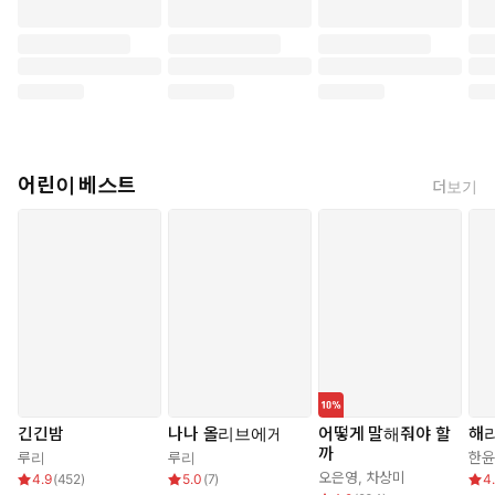
어린이 베스트
더보기
긴긴밤
나나 올리브에게
어떻게 말해줘야 할
해
까
루리
루리
한윤
오은영
,
차상미
4.9
(
452
)
5.0
(
7
)
4