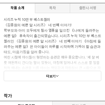
작품 소개
목차
출판사 서평
시리즈 누적 10만 부 베스트셀러
〈김종원의 예쁜 말 시리즈〉 네 번째 이야기!
학부모와 아이 모두에게 필사 열풍을 일으킨 《나에게 들려주는
예쁜 말》 후속작이 출간되었습니다. 시리즈 누적 10만 부 베스트
셀러인 〈김종원의 예쁜 말 시리즈〉 네 번째 이야기 《아침에 들
려주는 예쁜 말》은 아이들이 하루를 시작하며 가져야 할 습관과
태도, 마음가짐을 알려 줍니다.
어린 시절에 아이들이 형성하는 습관은 매우 중요합니다. ‘세 살 버
릇 여든까지 간다’는 말이 있듯이, 아침에 일어나서 스스로 할 일을
척척 해내는 습관을 기른 아이는 책임감과 자립심이 큰 사람으로 자
랄 수 있습니다. 또한 자신과 다른 사람에게 긍정적인 말을 하며 따
더보기
뜻한 시선으로 세상을 바라보는 아이는 하루하루를 슬기롭고 행복
하게 보낼 수 있습니다. 아이가 밝고 힘차게 하루를 시작할 수 있도
록 예쁜 말을 들려주세요.
작가