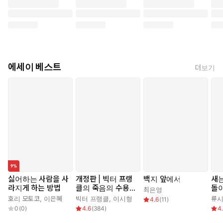
에세이 베스트
더보기
싫어하는 사람을 사
개정판 | 빅터 프랭
백지 앞에서
새
라지게 하는 방법
클의 죽음의 수용소
돌
최은영
에서
호리 모토코
,
이은혜
빅터 프랭클
,
이시형
류
4.6
(
11
)
0
(
0
)
4.6
(
384
)
4