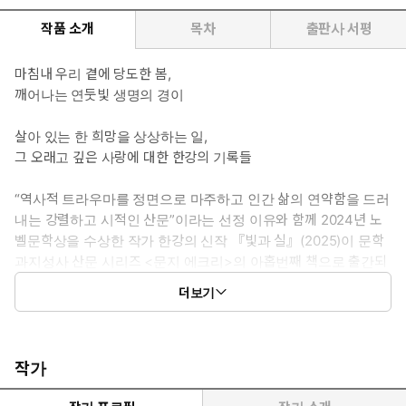
작품 소개
목차
출판사 서평
마침내 우리 곁에 당도한 봄,
깨어나는 연둣빛 생명의 경이
살아 있는 한 희망을 상상하는 일,
그 오래고 깊은 사랑에 대한 한강의 기록들
“역사적 트라우마를 정면으로 마주하고 인간 삶의 연약함을 드러
내는 강렬하고 시적인 산문”이라는 선정 이유와 함께 2024년 노
벨문학상을 수상한 작가 한강의 신작 『빛과 실』(2025)이 문학
과지성사 산문 시리즈 <문지 에크리>의 아홉번째 책으로 출간되
었다. 노벨문학상 수상 강연문 「빛과 실」(2024)을 포함해 미발
더보기
표 시와 산문, 그리고 작가가 자신의 온전한 최초의 집으로 ‘북향
방’과 ‘정원’을 얻고서 써낸 일기까지 총 열두 꼭지의 글이, 역시 작
가가 기록한 사진들과 함께 묶였다.
작가
삼십 년 넘게 ‘쓰는 사람’의 정체성으로, “세계는 왜 이토록 폭력