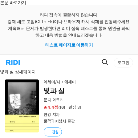
본문 바로가기
인
스
리디 접속이 원활하지 않습니다.
턴
강제 새로 고침(Ctrl + F5)이나 브라우저 캐시 삭제를 진행해주세요.
트
검
계속해서 문제가 발생한다면 리디 접속 테스트를 통해 원인을 파악
색
하고 대응 방법을 안내드리겠습니다.
테스트 페이지로 이동하기
검
리
로그인
색
디
빛과 실 상세페이지
홈
으
로
에세이/시
에세이
이
빛과 실
동
문지 에크리
4.4
(
16
)
관심
31
한강
저자
문학과지성사
출판
관심