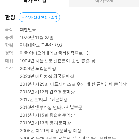
적이고 고통스러운가? 동시에 세계는 어떻게 이렇게 아름다운
작가 프로필
작가 소개
가?”라는 “두 질문 사이의 긴장과 내적 투쟁”을 글쓰기의 동력으
로 삼아온 작가가 그 숱한 질문들 속 “가장 깊은 겹”이 “언제나 사
한강
작가 신간 알림 · 소식
랑을 향하고” 있던 게 아닐까, 그것이 바로 “내 삶의 가장 오래고
근원적인 배음”(29쪽)이 아닐까 묻고 답하기까지, 시차를 두고
국적
대한민국
쓰인 시와 산문, 일기와 사진이 새롭게 제 자리를 잡았다. “북향의
출생
1970년 11월 27일
사람”(「북향 방」)으로 읽고 쓰는 동안, 종일 빛이 들지 않는 정
학력
연세대학교 국문학 학사
원에 음지에서도 견뎌내는 식물들의 뿌리를 내리고 탁상용 거울
경력
미국 아이오와대학교 국제창작프로그램
여러 개의 방향을 옮겨가며 햇빛을 붙드는 작가의 작고도 간절한
데뷔
1994년 서울신문 신춘문예 소설 '붉은 닻'
일상을 따라 읽다 보면 자연스럽게 다음의 구절이 떠오른다. “이
수상
2024년 노벨문학상
행성에 깃들인 사람들과 생명체들의 일인칭을 끈질기게 상상하
2023년 메디치상 외국문학상
는, 끝끝내 우리를 연결하는 언어를 다루는 문학에는 필연적으로
2019년 제29회 아르세비스포 후안 데 산 클레멘테 문학상
체온이 깃들어 있습니다.”(34쪽)
2018년 제12회 김유정문학상
2017년 말라파르테문학상
“글쓰기가 나를 밀고 생명 쪽으로 갔을 뿐이다.”(57쪽)라고 작가
는 말했다. 책장을 넘기면 흑면과 백면이 교차하며 맞닿은 글과 이
2016년 맨부커상 인터내셔널부문
미지가 서로에게 스미고 또 끌어당기며 작가의 방과 정원에 깃드
2015년 제15회 황순원문학상
는 빛과 그림자를, 이어지는 작가의 낮과 밤을 읽는 이로 하여금
2010년 제13회 동리문학상
좇게 만든다. 멀게는 사십여 년 전 유년의 기억이 저장된 중철 제
2005년 제29회 이상문학상 대상
본 노트에서 시작된 사랑, 따뜻한 생명에 대한 의문과 갈구가, 가
2000년 문화관광부 오늘의 젊은 예술가상 문학부문