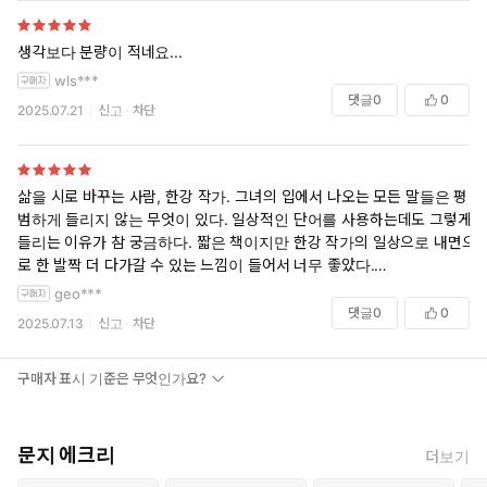
그러나, 쓰는 사람은 오직 글쓰기만으로 질문을 꿰뚫고 나아갈 수 있고,
감각들을 전류처럼 문장에 불어넣어 읽는 사람에게 전달할 수 있다. 죽지
생각보다 분량이 적네요...
않는다면 마침내 울창해지는 나무처럼. 뿌리가 살아 있으면 되살 수 있는
wls***
풀처럼. 북향의 정원에 거울로 만들어준 햇빛이 잎사귀들을 가로지를 때
댓글
0
0
2025.07.21
신고
차단
보이는 연두빛으로부터 느껴지는 근원적인 기쁨처럼. 쓰는 사람을 생명
을 향해 밀어주는 글쓰기는 빛으로 가득하다. 질문들의 시작과 끝이 언제
나 바라보고 있었을지도 모를 사랑은 구원과도 같다.
삶을 시로 바꾸는 사람, 한강 작가. 그녀의 입에서 나오는 모든 말들은 평
처마 아래에서 비를 피하며 어깨를 맞대고 서로의 체온을 느끼며 선 사람
범하게 들리지 않는 무엇이 있다. 일상적인 단어를 사용하는데도 그렇게
들처럼. 만난 적 없는 사람들이 시공간을 통과하며 부풀어 오르고 단단해
들리는 이유가 참 궁금하다. 짧은 책이지만 한강 작가의 일상으로 내면으
진 수십억 겹처럼. 읽는 사람들을 이어주는 언어는 실과 같다. 심장과 심
로 한 발짝 더 다가갈 수 있는 느낌이 들어서 너무 좋았다.
장을 이어주는 사랑은 금실과 같다. 그렇게, 쓰는 사람은 글쓰기로 충분히
geo***
삶을 살아내고 있다.
사랑이란 어디 있을까?
댓글
0
0
2025.07.13
신고
차단
팔딱팔딱 뛰는 나의 가슴 속에 있지.
작가 한강에게 글쓰기란 어떤 삶의 체험인지를 알려주는 책.
사랑이란 무얼까?
무언가를 통해 일어난 내면의 변화를 섬세한 시선으로 기록한 책.
우리의 가슴과 가슴 사이를 연결해주는 금실이지.
구매자 표시 기준은 무엇인가요?
어린 시절 작가가 쓴 싯구로 시작하는 노벨문학상 수상 강연문에는 그동
안 그녀가 써왔던 소설들을 구상하고 쓰면서의 과정과 작가 자신의 감정
문지 에크리
더보기
과 다짐이 기록되어 있다. 그 작품들 모두는 결국 그녀가 어린날 생각했던