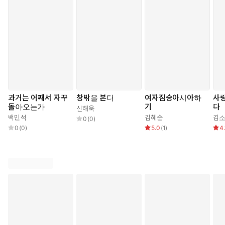
마음속에 들어있는 사랑, 그 마음과 마음을 이어주는 금실이 되는 사랑을
알아보고 지켜내고자하는 일관성이 존재한다. 살면서 애초에 가졌던 생
각을 꾸준히 유지하면서 일관되게 작품활동을 하는 것이 쉽지 않았을텐
데 그것 또한 놀랴운 일이다.
책 속에는 북향집에 사는 한강 작가가 가꾸는 해가 들지않는 북향정원을
가꾸는 이야기, 거기서 하루하루 고군분투하며 자라나는 일군의 나무가
족들의 이야기를 기록한 일기도 함께 들어있다. 작가가 태어나던 집과 닮
았다는 어머니의 증언처럼 그녀의 몸 속 어디에는 한번 각인된 것들을 잊
과거는 어째서 자꾸
창밖을 본다
여자짐승아시아하
사랑
지않고 되살리는 DNA라도 들어있는 것인지. 빨리 자라는 나무들을 대견
돌아오는가
기
다
해하면서도 뒤처지는듯 보이는 나무에 더 눈길을 주고 염려하는 모습, 집
신해욱
백민석
김혜순
김
을 나서면서 자기도 모르게 ‘금방 올게’라고 인사하는 마음, 작은 집안 풍
0
(
0
)
0
(
0
)
5.0
(
1
)
4.
경 안에 있으면 철저하게 바깥 세계와 단절되지만 내향적인 집에서도 외
부로 열린 공간 마당의 하늘을 애써 바라보며 균형을 잃지 않는 작가의 모
습이 그저 감동으로 다가온다.
_______
11
『작별하지 않는다』를 쓰던 과정에서 내가 구해졌다면, 그건 (목적이 아
니라) 부수적인 결과였을 뿐이었다.
글쓰기가 나를 밀고 생명 쪽으로 갔을 뿐이다.