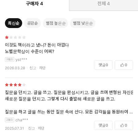
구매자
4
전체
4
최신순
공감순
별점 높은순
별점 낮은순
이것도 책이라고 냈니? 돈이 아깝다
노벨문학상이 수준이 어찌?
yst***
댓글
0
0
2026.03.28
신고
차단
질문을 던지고. 글을 쓰고. 질문을 완성시키고. 글을 쓰며 변형된 자신은
새로운 질문을 던지고. 그렇게 다시 출발해 새로운 글을 쓰고.
질문을 하고 글을 쓰는 동안 질문 속에 산다. 모든 감각들을 동원하여 글
을 쓰는 사람은 폭력과 파괴의 절망 속에서 압도적인 고통을 받는다. 학살
cha***
과 비명과 시체들이 일상이 될 정도로 산 자들보다 죽은 자들과 가까워지
댓글
0
0
2025.07.31
신고
차단
며 자신을 부수고 또 부수는 괴로움에 몸부림친다.