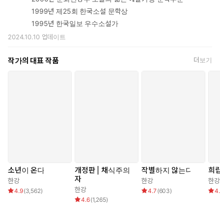
깝게는 코로나19-팬데믹에 휩싸인 2020~2024년 북향의 방과 정
1999년 제25회 한국소설 문학상
원에서 “보고 듣고 냄새 맡고 맛보고 부드러움과 온기와 차가움과
1995년 한국일보 우수소설가
통증을 느끼는” “그 생생한 감각들”이 일기와 산문 속에서 오롯하
2024.10.10
업데이트
다. “햇빛이 잎사귀들을 통과할 때 생겨나는 투명한 연둣빛이 있
다. 그걸 볼 때마다 내가 느끼는 특유의 감각이 있다. 식물과 공생
작가의 대표 작품
더보기
해온 인간의 유전자에 새겨진 것이리라 짐작되는, 거의 근원적이
라고 느껴지는 기쁨의 감각이다.”(「북향 정원」, 95쪽)
여기, ‘시적인 산문’이란 한강의 언어가 ‘경계 없는 글쓰기’라는 형식
과 만났을 때 비로소 우리가 마주하게 된 세계는 생명의 경이와 눈
부신 빛으로 가득하다.
소년이 온다
개정판 | 채식주의
작별하지 않는다
희
자
한강
한강
한강
한강
4.9
(
3,562
)
4.7
(
603
)
4
4.6
(
1,265
)