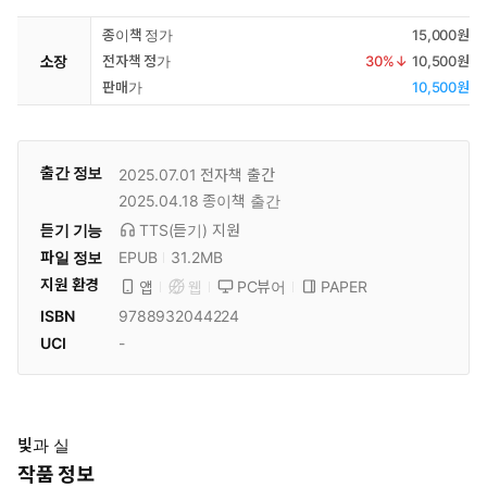
종이책 정가
15,000원
소장
전자책 정가
30
%↓
10,500원
판매가
10,500원
출간 정보
2025.07.01
전자책 출간
2025.04.18
종이책 출간
듣기 기능
TTS(듣기)
지원
파일 정보
EPUB
31.2MB
지원 환경
PC뷰어
PAPER
앱
웹
ISBN
9788932044224
UCI
-
빛과 실
작품 정보