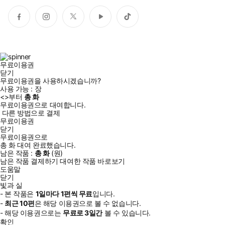
페
인
트
유
틱
이
스
위
튜
톡
스
타
터
브
북
그
램
무료이용권
닫기
무료이용권을 사용하시겠습니까?
사용 가능 :
장
<
>부터
총
화
무료이용권으로 대여합니다.
다른 방법으로 결제
무료이용권
닫기
무료이용권으로
총
화
대여 완료했습니다.
남은 작품 :
총
화
(
원)
남은 작품 결제하기
대여한 작품 바로보기
도움말
닫기
빛과 실
- 본 작품은
1일
마다
1
편씩 무료
입니다.
-
최근
10편
은 해당 이용권으로 볼 수 없습니다.
- 해당 이용권으로는
무료로
3일
간
볼 수 있습니다.
확인