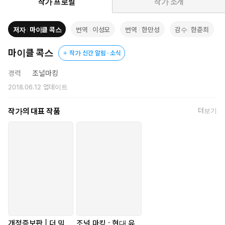
작가 프로필
작가 소개
‘프리미어리그’는 어떻게 최고의 축구 리그가 되었을까?
유럽축구 팬들의 필독서로 자리 잡은 《더 믹서》 최신 개정증보판
저자
마이클 콕스
번역
이성모
번역
한만성
감수
한준희
출간!
2018년 국내에 출간되어 프리미어리그와 축구 전술에 관심 있는
마이클 콕스
작가 신간 알림 · 소식
축구 팬들에게 필독서로 자리 잡으며 많은 사랑을 받았던 《더 믹
서》가 7년 만에 더욱 알찬 내용이 보강된 개정증보판으로 다시
경력
조널마킹
찾아왔다. 《더 믹서》(개정증보판)는 지난 책의 흐름을 이어 출간
2018.06.12
업데이트
이후 2023-24시즌까지의 전술 변화의 흐름을 정리한 5개의 챕터
가 덧붙여지며 총 10개 파트 30개의 챕터로 완성되었다. 특히 이
작가의 대표 작품
더보기
번 개정증보판은 프리미어리그가 자타공인 유럽 랭킹 1위로 올라
선 시기의 전술적 변화상을 다루고 있어 그 가치가 더욱 크다. 저
자는 뛰어난 감독들의 경연장과도 같은 프리미어리그가 최근 여
러 해 동안 어떠한 ‘전술 배틀’을 펼쳐왔는지, 《더 믹서》(개정증
보판)를 통해 다시 한번 탁월한 통찰과 분석을 제공한다.
개정증보판 | 더 믹
조널 마킹 : 현대 유