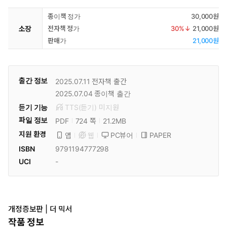
종이책 정가
30,000원
소장
전자책 정가
30
%↓
21,000원
판매가
21,000원
출간 정보
2025.07.11
전자책 출간
2025.07.04
종이책 출간
듣기 기능
TTS(듣기)
미
지원
파일 정보
PDF
21.2MB
724 쪽
지원 환경
PC뷰어
PAPER
앱
웹
ISBN
9791194777298
UCI
-
개정증보판 | 더 믹서
작품 정보