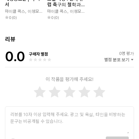
서
럽 축구의 철학과
전술적 진화
마이클 콕스
,
이성모
,
한만성
마이클 콕스
,
한준희
,
이성모
,
한만성
,
한준희
0
(
0
)
0
(
0
)
리뷰
0.0
0
명 평가
구매자 별점
별점 분포 보기
이 작품을 평가해 주세요!