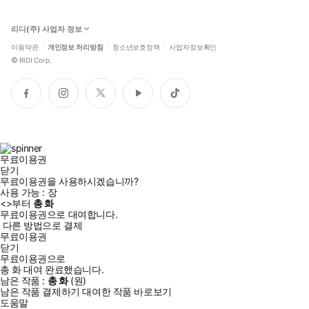
리디(주) 사업자 정보
이용약관
개인정보 처리방침
청소년보호정책
사업자정보확인
©
RIDI Corp.
페
인
트
유
틱
이
스
위
튜
톡
스
타
터
브
북
그
램
무료이용권
닫기
무료이용권을 사용하시겠습니까?
사용 가능 :
장
<
>부터
총
화
무료이용권으로 대여합니다.
다른 방법으로 결제
무료이용권
닫기
무료이용권으로
총
화
대여 완료했습니다.
남은 작품 :
총
화
(
원)
남은 작품 결제하기
대여한 작품 바로보기
도움말