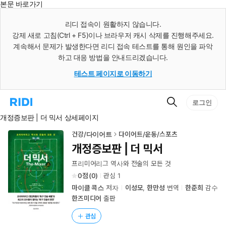
본문 바로가기
인
스
리디 접속이 원활하지 않습니다.
턴
강제 새로 고침(Ctrl + F5)이나 브라우저 캐시 삭제를 진행해주세요.
트
검
계속해서 문제가 발생한다면 리디 접속 테스트를 통해 원인을 파악
색
하고 대응 방법을 안내드리겠습니다.
테스트 페이지로 이동하기
검
리
로그인
색
디
개정증보판 | 더 믹서 상세페이지
홈
으
로
건강/다이어트
다이어트/운동/스포츠
이
개정증보판 | 더 믹서
동
프리미어리그 역사와 전술의 모든 것
0
(
0
)
관심
1
마이클 콕스
저자
이성모
,
한만성
번역
한준희
감수
한즈미디어
출판
관심