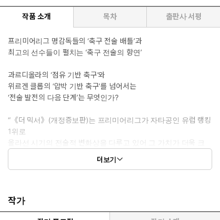
작품 소개
목차
출판사 서평
프리미어리그 명감독들의 ‘축구 전술 배틀’과
최고의 선수들이 펼치는 ‘축구 전술의 향연’
과르디올라의 ‘점유 기반 축구’와
위르겐 클롭의 ‘압박 기반 축구’를 넘어서는
‘전술 발전의 다음 단계’는 무엇인가?
“《더 믹서》(개정증보판)는 프리미어리그가 자타공인 유럽 랭킹
1위로
올라선 시기의 전술적 변화상을 다루고 있어 그 가치가 더욱 크
다.
더보기
저자는 뛰어난 감독들의 경연장과도 같은 프리미어리그가
최근 여러 해 동안 어떠한 ‘전술 배틀’을 펼쳐왔는지,
《더 믹서》(개정증보판)를 통해 다시 한번
탁월한 통찰과 분석을 제공한다.”
작가
_한준희(쿠팡플레이 축구 해설위원)