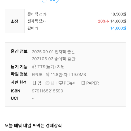
종이책 정가
18,500원
소장
전자책 정가
20
%↓
14,800원
판매가
14,800원
출간 정보
2025.09.01
전자책 출간
2021.05.03
종이책 출간
듣기 기능
TTS(듣기)
지원
파일 정보
EPUB
약 11.8만 자
19.0MB
지원 환경
PC뷰어
PAPER
앱
웹
ISBN
9791165215590
UCI
-
오늘 배워 내일 써먹는 경제상식