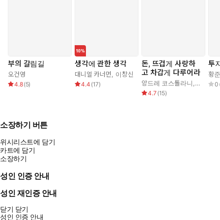
부의 갈림길
생각에 관한 생각
돈, 뜨겁게 사랑하
투
고 차갑게 다루어라
오건영
대니얼 카너먼
,
이창신
황
앙드레 코스톨라니
,
한윤진
4.8
(
5
)
4.4
(
17
)
0
4.7
(
15
)
소장하기 버튼
위시리스트에 담기
카트에 담기
소장하기
성인 인증 안내
성인 재인증 안내
닫기
닫기
성인 인증 안내