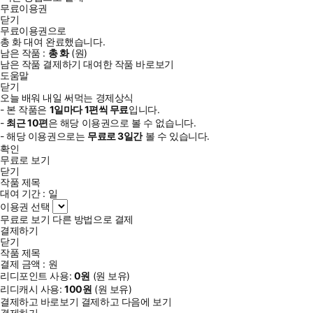
무료이용권
닫기
무료이용권으로
총
화
대여 완료했습니다.
남은 작품 :
총
화
(
원)
남은 작품 결제하기
대여한 작품 바로보기
도움말
닫기
오늘 배워 내일 써먹는 경제상식
- 본 작품은
1일
마다
1
편씩 무료
입니다.
-
최근
10편
은 해당 이용권으로 볼 수 없습니다.
- 해당 이용권으로는
무료로
3일
간
볼 수 있습니다.
확인
무료로 보기
닫기
작품 제목
대여 기간 :
일
이용권 선택
무료로 보기
다른 방법으로 결제
결제하기
닫기
작품 제목
결제 금액 :
원
리디포인트 사용:
0
원
(
원 보유)
리디캐시 사용:
100
원
(
원 보유)
결제하고 바로보기
결제하고 다음에 보기
결제하기