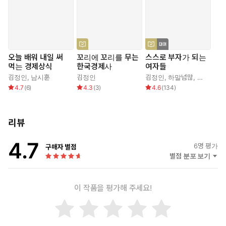
오늘 배워 내일 써
꼬리에 꼬리를 무는
스스로 부자가 되는
먹는 경제상식
한국경제사
여자들
김정인
,
남시훈
김정인
김정인
,
하말넘많
,
홍태희
,
김
4.7
(
6
)
4.3
(
3
)
4.6
(
134
)
리뷰
4.7
6
명 평가
구매자 별점
별점 분포 보기
이 작품을 평가해 주세요!