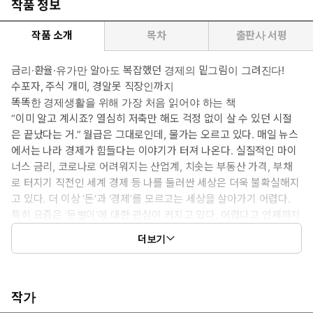
작품 정보
작품 소개
목차
출판사 서평
금리·환율·유가만 알아도 복잡했던 경제의 밑그림이 그려진다!
수포자, 주식 개미, 경알못 직장인까지
똑똑한 경제생활을 위해 가장 처음 읽어야 하는 책
“이미 알고 계시죠? 열심히 저축만 해도 걱정 없이 살 수 있던 시절
은 끝났다는 거.” 월급은 그대로인데, 물가는 오르고 있다. 매일 뉴스
에서는 나라 경제가 힘들다는 이야기가 터져 나온다. 실질적인 마이
너스 금리, 코로나로 어려워지는 산업계, 치솟는 부동산 가격, 부채
로 터지기 직전인 세계 경제 등 나를 둘러싼 세상은 더욱 불확실해지
고 있다. 더 이상 ‘돈’과 ‘경제’를 모르고는 세상을 살아가기 어렵다.
특히 요즘은 ‘돈벌이’에 대한 관심이 커지고 있다. 어렵다고 언제까지
외면하다간 나만 제자리, 아니 오히려 뒤처질 것이다. 하지만 경제에
더보기
대해 아무것도 모르는 상황에서 무작정 하는 투자와 소비는 위험하
다. 돈을 불리려고 주식판에 뛰어들었을 때, 얼마나 벌었는가? 벌었
다면 그게 정말 나의 실력일까?
돈을 잘 벌고 쓰기 위해서는 나를 둘러싼 돈의 흐름을 먼저 알아
작가
야 한다. 딱 금리, 환율, 유가 정도만 알면 된다. 이 세 가지가 경제