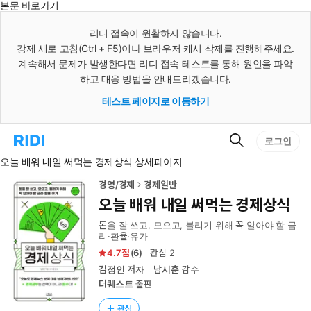
본문 바로가기
인
스
리디 접속이 원활하지 않습니다.
턴
강제 새로 고침(Ctrl + F5)이나 브라우저 캐시 삭제를 진행해주세요.
트
검
계속해서 문제가 발생한다면 리디 접속 테스트를 통해 원인을 파악
색
하고 대응 방법을 안내드리겠습니다.
테스트 페이지로 이동하기
검
리
로그인
색
디
오늘 배워 내일 써먹는 경제상식 상세페이지
홈
으
로
경영/경제
경제일반
이
오늘 배워 내일 써먹는 경제상식
동
돈을 잘 쓰고, 모으고, 불리기 위해 꼭 알아야 할 금
리·환율·유가
4.7
(
6
)
관심
2
김정인
저자
남시훈
감수
더퀘스트
출판
관심