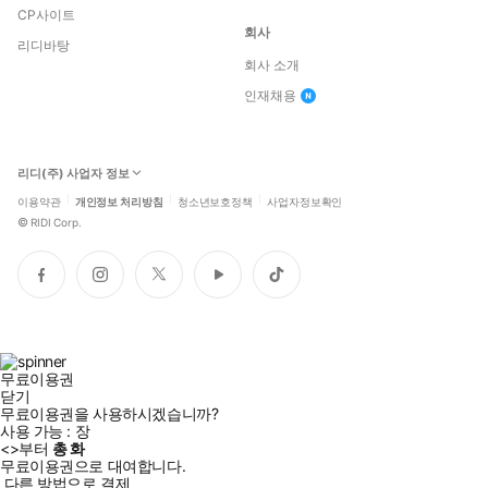
CP사이트
회사
리디바탕
회사 소개
인재채용
리디(주) 사업자 정보
이용약관
개인정보 처리방침
청소년보호정책
사업자정보확인
©
RIDI Corp.
페
인
트
유
틱
이
스
위
튜
톡
스
타
터
브
북
그
램
무료이용권
닫기
무료이용권을 사용하시겠습니까?
사용 가능 :
장
<
>부터
총
화
무료이용권으로 대여합니다.
다른 방법으로 결제