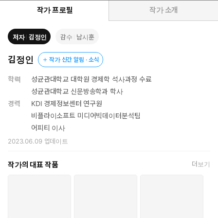
를 움직이는 핵심 원리이기 때문이다. GDP, 무역, IMF, 인플레이
작가 프로필
작가 소개
션, 이자율 등 경제뉴스에서 나오던 딱딱한 용어들을 쪼개고 쪼개서
사례, 그림과 함께 정리했다. 이 책을 다 읽고 나면 돈의 흐름을 한눈
저자
김정인
감수
남시훈
에 알 수 있는 경제인으로 거듭날 수 있을 것이다.
김정인
작가 신간 알림 · 소식
학력
성균관대학교 대학원 경제학 석사과정 수료
성균관대학교 신문방송학과 학사
경력
KDI 경제정보센터 연구원
비플라이소프트 미디어빅데이터분석팀
어피티 이사
2023.06.09
업데이트
작가의 대표 작품
더보기