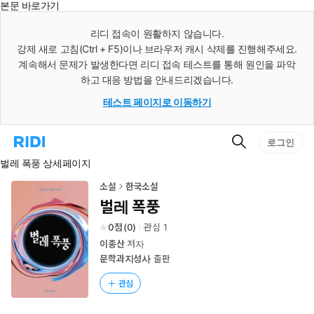
본문 바로가기
인
스
리디 접속이 원활하지 않습니다.
턴
강제 새로 고침(Ctrl + F5)이나 브라우저 캐시 삭제를 진행해주세요.
트
검
계속해서 문제가 발생한다면 리디 접속 테스트를 통해 원인을 파악
색
하고 대응 방법을 안내드리겠습니다.
테스트 페이지로 이동하기
검
리
로그인
색
디
벌레 폭풍 상세페이지
홈
으
로
소설
한국소설
이
벌레 폭풍
동
0
(
0
)
관심
1
이종산
저자
문학과지성사
출판
관심