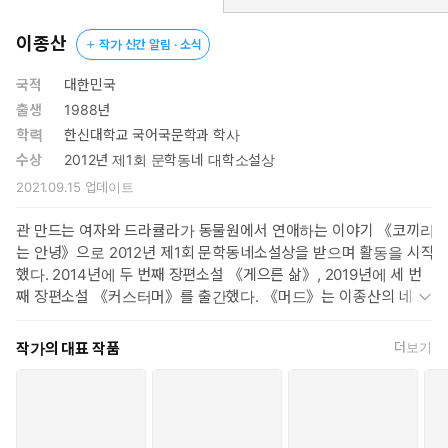
나 바이러스의 유행과 그로 인한 개인의 물리적이고 정서적인 고
립의 문제에서 착안해 놀라운 상상력을 펼쳐 보였던 작가의 소설
이종산
작가 신간 알림 · 소식
은, 장편으로 다듬어지면서 여러 에피소드와 등장인물 각각에 대
한 밀도 있는 서술이 더해져 진한 감동을 불러일으킨다. 벌레 떼로
국적
대한민국
인해 바깥세상과 차단된 채, 실내 생활을 이어가야 하는 사람들 그
출생
1988년
리고 시공간 너머 그리운 존재를 좇아 기어코 모험을 강행하는 이
학력
한신대학교 국어국문학과 학사
들의 용기는 우리 삶에서의 변치 않는 가치를 일깨워준다. 작가는
수상
2012년 제1회 문학동네 대학소설상
SF, 로맨스 판타지, 퀴어소설 등 다양한 장르를 소화하며, 오늘날 문
2021.09.15
업데이트
학 시장의 큰 흐름이 된 장르소설에 대한 폭넓은 이해를 바탕으로
『경향신문』에 수년간 SF칼럼 〈장르를 읽다〉를 연재한 바 있
관 만드는 여자와 드라큘라가 동물원에서 연애하는 이야기 《코끼리
다. 여러 장르를 융합해 독특한 개성을 획득한 소설가 이종산의
는 안녕》으로 2012년 제1회 문학동네소설상을 받으며 활동을 시작
오래고 근원적인 주제 의식을 이 책을 통해 엿볼 수 있다.
했다. 2014년에 두 번째 장편소설 《게으른 삶》, 2019년에 세 번
째 장편소설 《커스터머》를 출간했다. 《머드》는 이종산의 네 번
째 장편소설이다. 에세이로는 식물과 교감하며 우울을 통과한 시간
을 담은 《식물을 기르기엔 난 너무 게을러》가 있고, 현재 연애소설
작가의 대표 작품
더보기
과 장르문학을 주제로 한 글들을 연재하고 있다.