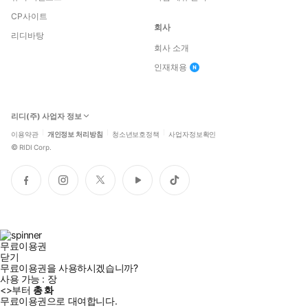
CP사이트
회사
리디바탕
회사 소개
인재채용
리디(주) 사업자 정보
이용약관
개인정보 처리방침
청소년보호정책
사업자정보확인
©
RIDI Corp.
페
인
트
유
틱
이
스
위
튜
톡
스
타
터
브
북
그
램
무료이용권
닫기
무료이용권을 사용하시겠습니까?
사용 가능 :
장
<
>부터
총
화
무료이용권으로 대여합니다.