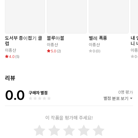
도서부 종이접기 클
블루마블
벌레 폭풍
내 
럽
니 
이종산
이종산
이종산
이종
5.0
(
2
)
0
(
0
)
4.0
(
5
)
0
리뷰
0.0
0
명 평가
구매자 별점
별점 분포 보기
이 작품을 평가해 주세요!