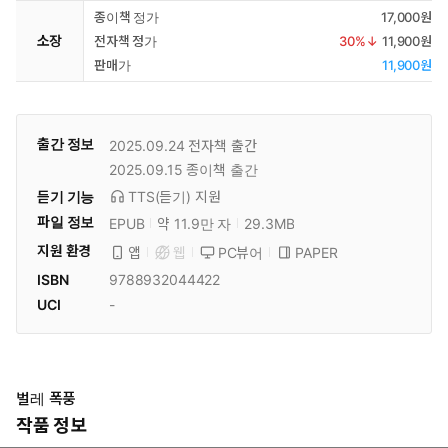
종이책 정가
17,000원
소장
전자책 정가
30
%↓
11,900원
판매가
11,900원
출간 정보
2025.09.24
전자책 출간
2025.09.15
종이책 출간
듣기 기능
TTS(듣기)
지원
파일 정보
EPUB
약 11.9만 자
29.3MB
지원 환경
PC뷰어
PAPER
앱
웹
ISBN
9788932044422
UCI
-
벌레 폭풍
작품 정보