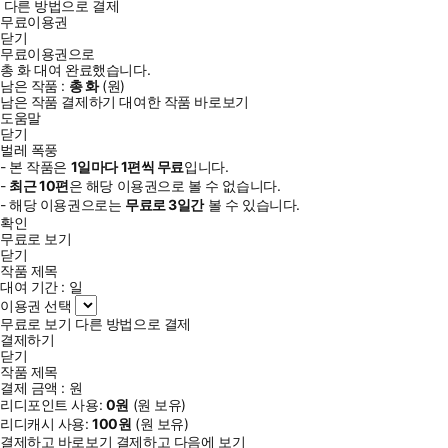
다른 방법으로 결제
무료이용권
닫기
무료이용권으로
총
화
대여 완료했습니다.
남은 작품 :
총
화
(
원)
남은 작품 결제하기
대여한 작품 바로보기
도움말
닫기
벌레 폭풍
- 본 작품은
1일
마다
1
편씩 무료
입니다.
-
최근
10편
은 해당 이용권으로 볼 수 없습니다.
- 해당 이용권으로는
무료로
3일
간
볼 수 있습니다.
확인
무료로 보기
닫기
작품 제목
대여 기간 :
일
이용권 선택
무료로 보기
다른 방법으로 결제
결제하기
닫기
작품 제목
결제 금액 :
원
리디포인트 사용:
0
원
(
원 보유)
리디캐시 사용:
100
원
(
원 보유)
결제하고 바로보기
결제하고 다음에 보기