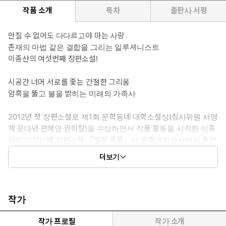
작품 소개
목차
출판사 서평
만질 수 없어도 다다르고야 마는 사랑
존재의 마법 같은 결합을 그리는 일루셔니스트
이종산의 여섯번째 장편소설!
시공간 너머 서로를 좇는 간절한 그리움
암흑을 뚫고 불을 밝히는 미래의 가족사
2012년 첫 장편소설로 제1회 문학동네 대학소설상(심사위원 서영
채·윤대녕·편혜영·권희철)을 수상하면서 작품 활동을 시작한 이종
산의 여섯번째 장편소설 『벌레 폭풍』이 문학과지성사에서 출간
되었다. 수상 당시 “전혀 새로운 감각, 무심하지만 섬세하게 다듬
더보기
어진 감성, 독특한 발성이 돋보”인다는 평을 받았던 작가는 데뷔
이래 소설집, 장편소설과 더불어 다수의 앤솔러지와 청소년 문학
작품을 내놓으며 해를 거르지 않고 활발히 활동 중이다. 『벌레 폭
풍』은 2020년 문학과지성사에서 출간된 SF 단편 앤솔러지 『팬
작가
데믹: 여섯 개의 세계』의 수록작 「벌레 폭풍」을 장편으로 개작
한 것이다. 전 세계인의 전방위적인 일상에 변화를 불러왔던 코로
작가 프로필
작가 소개