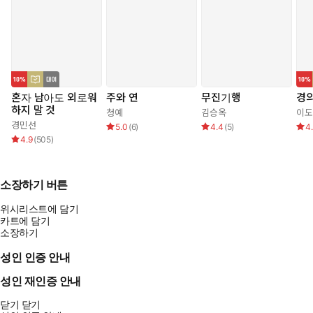
혼자 남아도 외로워
주와 연
무진기행
경
하지 말 것
청예
김승옥
이도
경민선
5.0
(
6
)
4.4
(
5
)
4
4.9
(
505
)
소장하기 버튼
위시리스트에 담기
카트에 담기
소장하기
성인 인증 안내
성인 재인증 안내
닫기
닫기