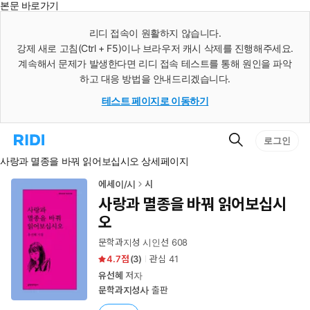
본문 바로가기
인
스
리디 접속이 원활하지 않습니다.
턴
강제 새로 고침(Ctrl + F5)이나 브라우저 캐시 삭제를 진행해주세요.
트
검
계속해서 문제가 발생한다면 리디 접속 테스트를 통해 원인을 파악
색
하고 대응 방법을 안내드리겠습니다.
테스트 페이지로 이동하기
검
리
로그인
색
디
사랑과 멸종을 바꿔 읽어보십시오 상세페이지
홈
으
로
에세이/시
시
이
사랑과 멸종을 바꿔 읽어보십시
동
오
문학과지성 시인선 608
4.7
(
3
)
관심
41
유선혜
저자
문학과지성사
출판