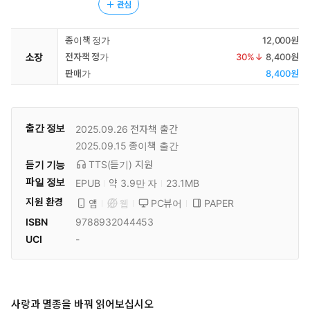
관심
종이책 정가
12,000원
소장
전자책 정가
30
%↓
8,400원
판매가
8,400원
출간 정보
2025.09.26
전자책 출간
2025.09.15
종이책 출간
듣기 기능
TTS(듣기)
지원
파일 정보
EPUB
약 3.9만 자
23.1MB
지원 환경
PC뷰어
PAPER
앱
웹
ISBN
9788932044453
UCI
-
사랑과 멸종을 바꿔 읽어보십시오