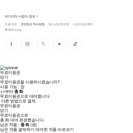
리디(주) 사업자 정보
이용약관
개인정보 처리방침
청소년보호정책
사업자정보확인
©
RIDI Corp.
페
인
트
유
틱
이
스
위
튜
톡
스
타
터
브
북
그
램
무료이용권
닫기
무료이용권을 사용하시겠습니까?
사용 가능 :
장
<
>부터
총
화
무료이용권으로 대여합니다.
다른 방법으로 결제
무료이용권
닫기
무료이용권으로
총
화
대여 완료했습니다.
남은 작품 :
총
화
(
원)
남은 작품 결제하기
대여한 작품 바로보기