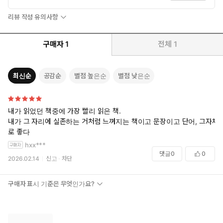
리뷰 작성 유의사항
구매자
1
전체
1
최신순
공감순
별점 높은순
별점 낮은순
내가 읽었던 책중에 가장 빨리 읽은 책.
내가 그 자리에 실존하는 거처럼 느껴지는 책이고 문장이고 단어, 그자체
로 좋다
hxx***
댓글
0
0
2026.02.14
신고
차단
구매자 표시 기준은 무엇인가요?