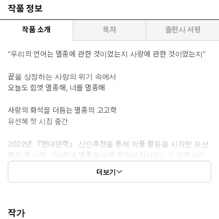
작품 정보
작품 소개
목차
출판사 서평
“우리의 언어는 멸종에 관한 것이었는지 사랑에 관한 것이었는지”
끝을 상정하는 사랑의 위기 속에서
오늘도 힘껏 멸종해, 너를 멸종해
사랑의 화석을 더듬는 멸종의 고고학
유선혜 첫 시집 출간
2022년 『현대문학』 신인추천을 통해 작품 활동을 시작한 유선
혜의 첫 시집 『사랑과 멸종을 바꿔 읽어보십시오』가 문학과지
성 시인선 608번으로 출간되었다. “지금 여기 이곳에 발 딛고 서
더보기
있으면서 보고 듣고 만지고자 하는 열정”(심사평)으로 써 내려간
시 43편을 총 4부로 나눠 묶었다.
작가