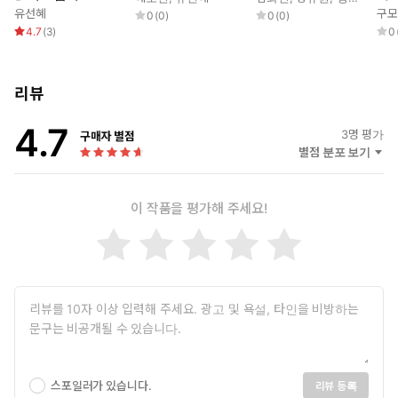
년)
유선혜
구모
0
(
0
)
0
(
0
)
4.7
(
3
)
0
리뷰
4.7
3
명 평가
구매자 별점
별점 분포 보기
이 작품을 평가해 주세요!
스포일러가 있습니다.
리뷰 등록