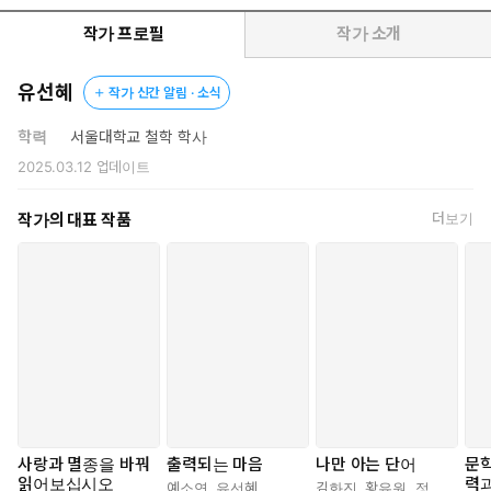
작가 프로필
작가 소개
유선혜
작가 신간 알림 · 소식
학력
서울대학교 철학 학사
2025.03.12
업데이트
작가의 대표 작품
더보기
사랑과 멸종을 바꿔
출력되는 마음
나만 아는 단어
문학
읽어보십시오
력과
예소연
,
유선혜
김화진
,
황유원
,
정용준
,
임