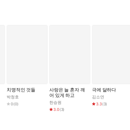
치명적인 것들
사랑은 늘 혼자 깨
극에 달하다
어 있게 하고
박청호
김소연
한승원
0
(
0
)
3.3
(
3
)
3.0
(
3
)