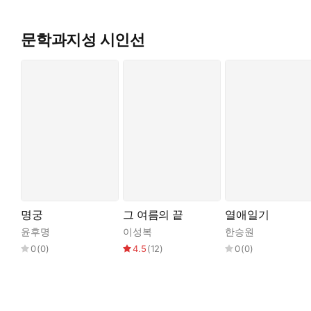
문학과지성 시인선
명궁
그 여름의 끝
열애일기
윤후명
이성복
한승원
0
(
0
)
4.5
(
12
)
0
(
0
)