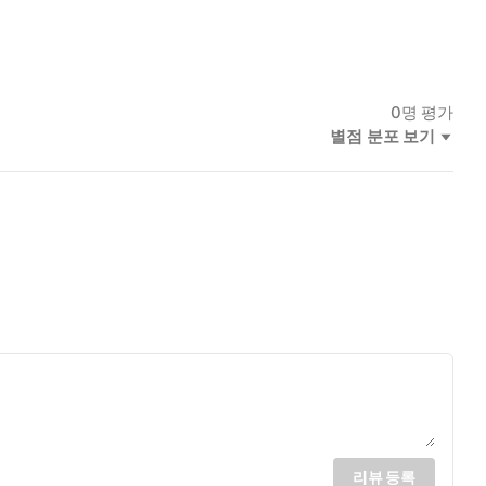
0
명 평가
별점 분포 보기
리뷰 등록