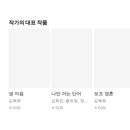
작가의 대표 작품
생 마음
나만 아는 단어
보조 영혼
김복희
김화진
,
황유원
,
정용준
,
김복희
임선우
,
권누리
,
김
0
(
0
)
0
(
0
)
0
(
0
)