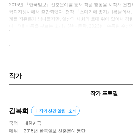
2015년 『한국일보』신춘문예를 통해 작품 활동을 시작해 천진하
학과지성사에서 출간되었다. 전작 『스미기에 좋지』(봄날의책, 202
계를 자유롭게 넘나들지만, 일상과 사회의 토대 위에 있어서 강한
다. 『내 이름을 부르는 소리』(현대문학, 2023)에 수록된 수
“김복희의 시(詩/時)공간은 새와 새 인간, 요정과 귀신, 사람과
하게 출렁인다. 네번째 시집인 『보조 영혼』에 이르러 시인은 자
름, 날개, 박쥐, 요정, 바늘, 가죽, 비, 노을이 우르르 세상
풍경 속에 흩어져 살아가는 허기진 영혼을 위로하며 끼어들기 좋은
다음을 만드는 것은 다음이 있기를 바라는 마음이고 다음을 향해
작가
종 뒤주 같을 것이며, 내내 더부룩할 것이다. 그리고 그 얹힌 기
―홍성희, 해설 「새 파일」에서
작가 프로필
김복희
작가 신간 알림 · 소식
국적
대한민국
데뷔
2015년 한국일보 신춘문예 등단