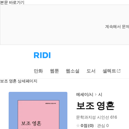
본문 바로가기
계속해서 문제
리
디
홈
으
만화
웹툰
웹소설
도서
셀렉트
로
이
보조 영혼 상세페이지
동
에세이/시
시
보조 영혼
문학과지성 시인선 616
0
(
0
)
관심
0