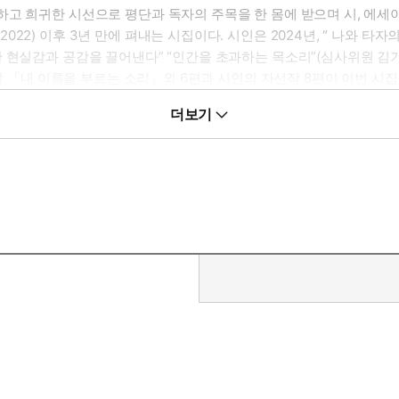
고 희귀한 시선으로 평단과 독자의 주목을 한 몸에 받으며 시, 에세
2) 이후 3년 만에 펴내는 시집이다. 시인은 2024년, “ 나와 타자의
 현실감과 공감을 끌어낸다” “인간을 초과하는 목소리”(심사위원 김기
상작 「내 이름을 부르는 소리」외 6편과 시인의 자선작 8편이 이번 시
 기계, 어둠과 빛에 대한 이야기로 가득”(문학평론가 홍성희)하다. 혼
더보기
유자재로 주체와 객체의 위치를 옮겨가며 자장을 넓힌다. 탄생에서 소
 밖으로 쏟아진다. 인간이기도 비인간이기도 한 존재들은 서로를 비추던 거
 목소리로 열려 있는 총 50편의 시를 3부로 나누어 묶었다.
 움직이려는 용기이며 움직임의 조건과 대가와 그럼에도 불구하고 희망
분으로부터 다시 무언가 꺼내어져 나올 것이다. 우리의 상자들이, 우리