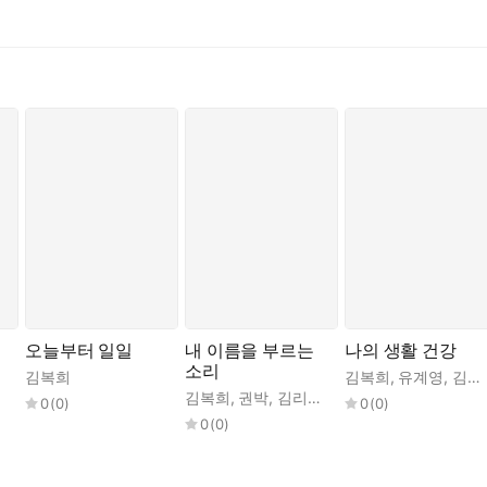
오늘부터 일일
내 이름을 부르는
나의 생활 건강
소리
선형
,
김복희
김복희
,
유선혜
,
정수윤
,
김서해
김복희
,
유계영
,
김유림
김복희
,
권박
,
김리윤
,
김은지
,
민구
,
박소란
,
0
(
0
)
0
(
0
)
0
(
0
)