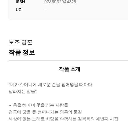
ISBN
9788932044828
UCI
-
보조 영혼
작품 정보
작품 소개
“네가 주머니에 새로운 손을 집어넣을 때마다
달라지는 말들”
지옥을 헤매며 꽃을 심는 사람들
천국에 닿을 듯 뻗어나가는 영혼의 물결
세상에 없는 노래로 희망을 수확하는 김복희의 네번째 시집