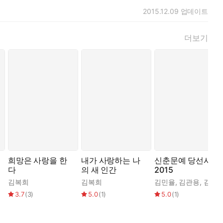
2015.12.09
업데이트
더보기
희망은 사랑을 한
내가 사랑하는 나
신춘문예 당선시집
다
의 새 인간
2015
,
이소호
,
손유미
,
강혜빈
,
박세미
,
성다영
,
주민현
,
윤유나
서윤후
김복희
,
신동옥
김복희
김민율
,
김관용
,
김복희
3.7
(
3
)
5.0
(
1
)
5.0
(
1
)