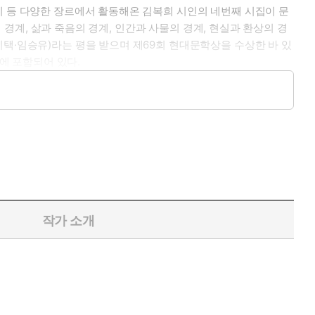
이 등 다양한 장르에서 활동해온 김복희 시인의 네번째 시집이 문
 경계, 삶과 죽음의 경계, 인간과 사물의 경계, 현실과 환상의 경
택·임승유)라는 평을 받으며 제69회 현대문학상을 수상한 바 있
집에 포함되어 있다.
잣말인 듯 속삭임인 듯 이어지는 시인 특유의 입말과 리듬감이 생생
멸로 이어지는 존재의 숙명에 맞서, 육신에 갇혀 있던 아이, 이
울을 깨고 나와 마음껏 뒤섞여 삶을 보듬는 노래를 짓는다. 질박한
을 헤아리는 말들이다. 그런 언어는 영영 날카로울 것이고, 종
의 바늘들이.
작가 소개