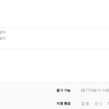
정가
정가
듣기 기능
TTS(듣기)
지원
지원 환경
앱
웹