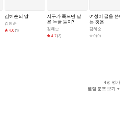
김혜순의 말
지구가 죽으면 달
여성이 글을 쓴다
은 누굴 돌지?
는 것은
김혜순
,
조시현
,
최재원
,
임유영
,
고선경
김혜순
,
유선혜
,
한영원
김혜순
4.0
(
1
)
4.7
(
3
)
0
(
0
)
4
명 평가
별점 분포 보기