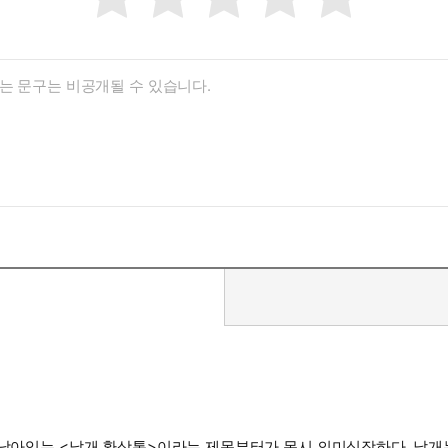
 남아있는 <날개 환상통>이라는 제목부터가 몹시 의미심장하다. 날개는