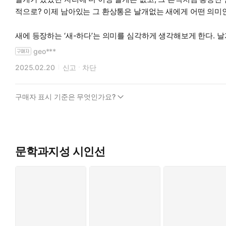
적으로? 이제 남아있는 그 환상통은 날개없는 새에게 어떤 의미
새에 등장하는 ‘새-하다’는 의미를 심각하게 생각해보게 한다. 
수도 있고. 그러나 그런 커다란 자유를 만끽하게 할 날개도 처음
geo***
마침내 희구하게 될 자유를 위해 연약한 날개를 보듬고 다듬으며
2025.02.20
신고
차단
“ 이 시집은 책은 아니지만
새하는 순서
구매자 표시 기준은 무엇인가요?
그 순서의 기록
신발을 벗고 난간 위에 올라서서
눈을 감고 두 팔을 벌리면
문학과지성 시인선
소매 속에서 깃털이 삐져나오는
내게서 새가 우는 날의 기록
새의 뺨을 만지며
새하는 날의 기록
공기는 상처로 가득하고