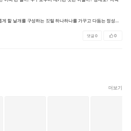
유롭게 할 날개를 구성하는 깃털 하나하나를 가꾸고 다듬는 정성일
니 일 수도 있겠다.
라니. 제목만 들어도 억장이 무너지는 기분.
0
댓글
0
더보기