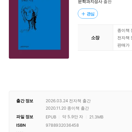
문학과지성사
출판
관심
종이책 
소장
전자책 
판매가
출간 정보
2026.03.24
전자책 출간
2020.11.20
종이책 출간
파일 정보
약 5.9만 자
EPUB
21.3MB
ISBN
9788932036458