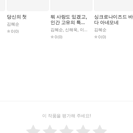
당신의 첫
뭐 사랑도 있겠고,
싱크로나이즈드 바
인간 고유의 특성:
다 아네모네
김혜순
SF 시집
김혜순
,
신해욱
,
이제니
,
김혜순
김승일
,
김현
,
서윤후
0
(
0
)
0
(
0
)
0
(
0
)
이 작품을 평가해 주세요!