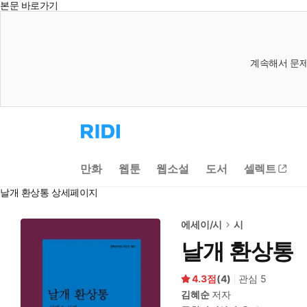
본문 바로가기
계속해서 문제
리
디
홈
으
만화
웹툰
웹소설
도서
셀렉트
로
이
날개 환상통 상세페이지
동
에세이/시
시
날개 환상통
4.3
(
4
)
관심
5
김혜순
저자