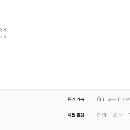
정가
정가
듣기 기능
TTS(듣기)
지원
지원 환경
앱
웹