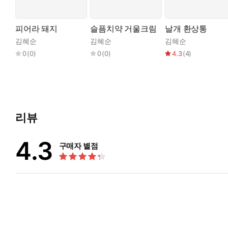
피어라 돼지
슬픔치약 거울크림
날개 환상통
김혜순
김혜순
김혜순
0
(
0
)
0
(
0
)
4.3
(
4
)
리뷰
4.3
구매자 별점