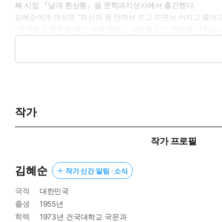
째 시집 『날개 환상통』을 문학과지성사에서 출간했다.
김혜순에게 여성은 “자신의 몸 안에서 뜨고 지면서 커지고 줄어드
“프랙털 도형처럼 세상 속에 몸담고 세상을 읽는 방법을 가지길 바란
김혜순의 시집을 관통하는 “고유의 실존적 목소리가 있다고 하더라도
전, 김혜순의 아홉번째 시집 『당신의 첫』의 해설을 쓴 평론가 이
리하여 김혜순이라는 이름은 하나의 ‘시학’이며, ‘김혜순 시학’
시학’은 단지 여성 시의 전범이라는 한정적인 자리에 머물지 않
시 한번 해설을 쓴 이광호는 김혜순이 문학 제도 안에서 시를 쓰기
작가
등장, 그리고 최근 페미니즘의 요동치는 시간들에 이르기까지, 김
역사들과 가장 먼저 작별하는 시적 신체의 최전선에 있었”으며, “
이것은 그의 시가 당대를 통렬하게 비판하며 시대를 앞서나간다는
작가 프로필
단언할 수 있는 이유이다.
김혜순
작가 신간 알림 · 소식
국적
대한민국
출생
1955년
학력
1973년 건국대학교 국문과