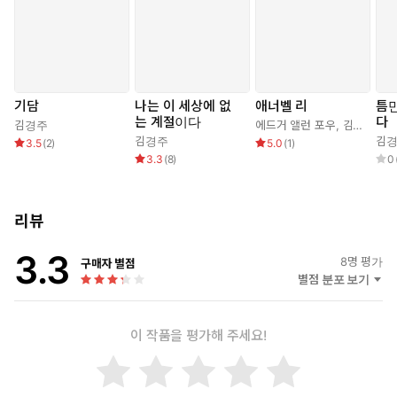
기담
나는 이 세상에 없
애너벨 리
틈만
는 계절이다
다
김경주
에드거 앨런 포우
,
김경주
김경주
김
3.5
(
2
)
5.0
(
1
)
3.3
(
8
)
0
리뷰
3.3
8
명 평가
구매자 별점
별점 분포 보기
이 작품을 평가해 주세요!