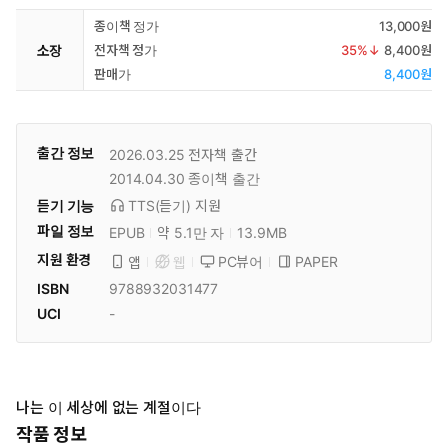
종이책 정가
13,000원
소장
전자책 정가
35
%↓
8,400원
판매가
8,400원
출간 정보
2026.03.25
전자책 출간
2014.04.30
종이책 출간
듣기 기능
TTS(듣기)
지원
파일 정보
EPUB
약 5.1만 자
13.9MB
지원 환경
PC뷰어
PAPER
앱
웹
ISBN
9788932031477
UCI
-
나는 이 세상에 없는 계절이다
작품 정보