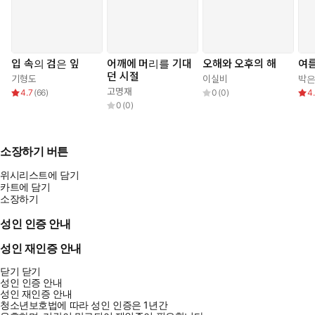
입 속의 검은 잎
어깨에 머리를 기대
오해와 오후의 해
여름
던 시절
기형도
이실비
박
고명재
4.7
(
66
)
0
(
0
)
4
0
(
0
)
소장하기 버튼
위시리스트에 담기
카트에 담기
소장하기
성인 인증 안내
성인 재인증 안내
닫기
닫기
성인 인증 안내
성인 재인증 안내
청소년보호법에 따라 성인 인증은 1년간