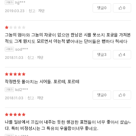
hjj***
댓글
0
0
2019.03.23
신고
차단
그놈의 엄마와 그놈의 자궁이 없으면 한남은 시를 못쓰지 포궁을 가져본
적도 그게 뭔지도 모르면서 아는척 뱉어내는 단어들은 뻔하다 허세다
sod***
댓글
3
4
2018.11.03
신고
차단
작정한듯 몰아치는 시어들. 포르테, 포르테
kd2***
댓글
0
0
2018.11.03
신고
차단
나를 일상에서 끄집어 내주는 듯한 생경한 표현들이 너무 좋아서 샀습니
다. 특히 비정성시는 그 특유의 우울함이너무 좋네요.