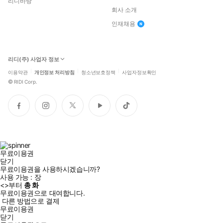
리디바탕
회사 소개
인재채용
리디(주) 사업자 정보
이용약관
개인정보 처리방침
청소년보호정책
사업자정보확인
©
RIDI Corp.
페
인
트
유
틱
이
스
위
튜
톡
스
타
터
브
북
그
램
무료이용권
닫기
무료이용권을 사용하시겠습니까?
사용 가능 :
장
<
>부터
총
화
무료이용권으로 대여합니다.
다른 방법으로 결제
무료이용권
닫기