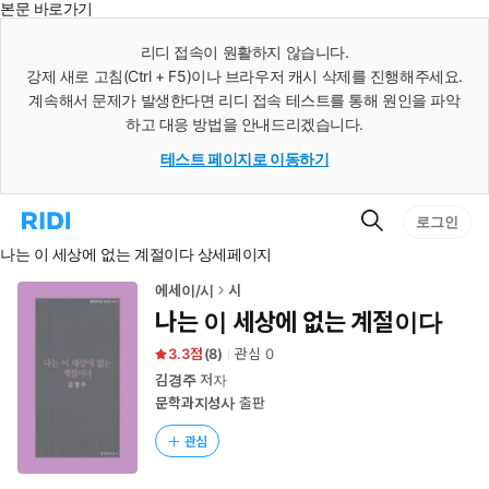
본문 바로가기
인
스
리디 접속이 원활하지 않습니다.
턴
강제 새로 고침(Ctrl + F5)이나 브라우저 캐시 삭제를 진행해주세요.
트
검
계속해서 문제가 발생한다면 리디 접속 테스트를 통해 원인을 파악
색
하고 대응 방법을 안내드리겠습니다.
테스트 페이지로 이동하기
검
리
로그인
색
디
나는 이 세상에 없는 계절이다 상세페이지
홈
으
로
에세이/시
시
이
나는 이 세상에 없는 계절이다
동
3.3
(
8
)
관심
0
김경주
저자
문학과지성사
출판
관심