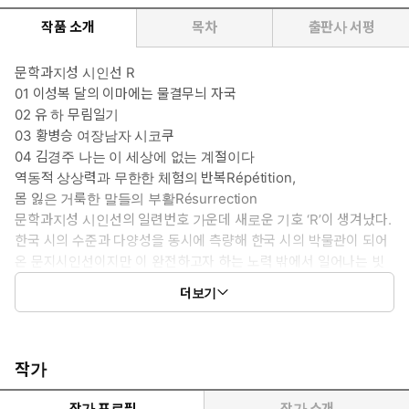
작품 소개
목차
출판사 서평
문학과지성 시인선 R
01 이성복 달의 이마에는 물결무늬 자국
02 유 하 무림일기
03 황병승 여장남자 시코쿠
04 김경주 나는 이 세상에 없는 계절이다
역동적 상상력과 무한한 체험의 반복Répétition,
몸 잃은 거룩한 말들의 부활Résurrection
문학과지성 시인선의 일련번호 가운데 새로운 기호 ‘R’이 생겨났다.
한국 시의 수준과 다양성을 동시에 측량해 한국 시의 박물관이 되어
온 문지시인선이지만 이 완전하고자 하는 노력 밖에서 일어나는 빗
발치는 망망한 말의 유랑이 있었음을 아쉬워할 수밖에 없었다. 하지
더보기
만 이러한 거룩한 유랑들이 출판 환경과 개인의 사정으로 독자들에
게로 가는 통로가 차단당하는 사정이 있어, 문학과지성 시인선은 이
에 내부에 작은 여백을 열고 이 독립 행성들을 모시고자 했다. ‘문학
과지성 시인선 R’. 문지 시인선 번호 어깨 근처에 ‘리본’처럼 달린 R
작가
은 직접적으로는 복간reissue을 뜻하며 이 반복répétition이 곧 새
로 태어나는 일이기에 부활résurrection의 뜻을 함축한다. 문학과
작가 프로필
작가 소개