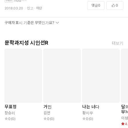
hod***
댓글
0
0
2018.03.20
신고
차단
구매자 표시 기준은 무엇인가요?
문학과지성 시인선R
더보기
무표정
거인
나는 너다
달의
무늬
장승리
김언
황지우
이성
0
(
0
)
0
(
0
)
0
(
0
)
4