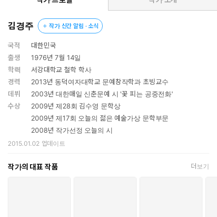
지성 시인선의 일련번호 속에서 다문다문 R을 만날 때마다 그 안에
숨어 있는 낱낱의 꽃잎이 신기한 언어의 화성으로 울리는 광경을 목
김경주
작가 신간 알림 · 소식
격하기를 기대한다. 그때쯤이면 되살아난 시집의 고유한 개성적 울
림이 시집에 내재된 에너지의 분출이면서 동시에 그것을 그렇게 수
국적
대한민국
용하고자 한 독자 자신의 역동적 상상력의 작동임을 제 몸의 체험으
출생
1976년 7월 14일
로 느끼게 될 것이다. 가장 먼저 만날 문학과지성 시인선 R은 이성
학력
서강대학교 철학 학사
복의 『달의 이마에는 물결무늬 자국』, 유하의 『무림일기』, 황병
경력
2013년 동덕여자대학교 문예창작학과 초빙교수
승의 『여장남자 시코쿠』, 김경주의 『나는 이 세상에 없는 계절이
데뷔
2003년 대한매일 신춘문예 시 '꽃 피는 공중전화'
다』다.
수상
2009년 제28회 김수영 문학상
2009년 제17회 오늘의 젊은 예술가상 문학부문
2008년 작가선정 오늘의 시
2015.01.02
업데이트
작가의 대표 작품
더보기