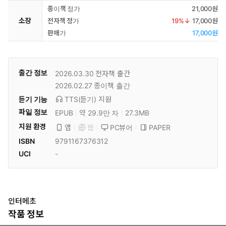
종이책 정가
21,000원
소장
전자책 정가
19
%↓
17,000원
판매가
17,000원
출간 정보
2026.03.30
전자책 출간
2026.02.27
종이책 출간
듣기 기능
TTS(듣기)
지원
파일 정보
EPUB
약 29.9만 자
27.3MB
지원 환경
PC뷰어
PAPER
앱
웹
ISBN
9791167376312
UCI
-
인터메초
작품 정보