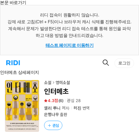
본문 바로가기
인
스
리디 접속이 원활하지 않습니다.
턴
강제 새로 고침(Ctrl + F5)이나 브라우저 캐시 삭제를 진행해주세요.
트
검
계속해서 문제가 발생한다면 리디 접속 테스트를 통해 원인을 파악
색
하고 대응 방법을 안내드리겠습니다.
테스트 페이지로 이동하기
검
리
로그인
색
디
인터메초 상세페이지
홈
으
로
소설
영미소설
이
인터메초
동
4.3
(
6
)
관심
28
샐리 루니
저자
허진
번역
은행나무
출판
관심