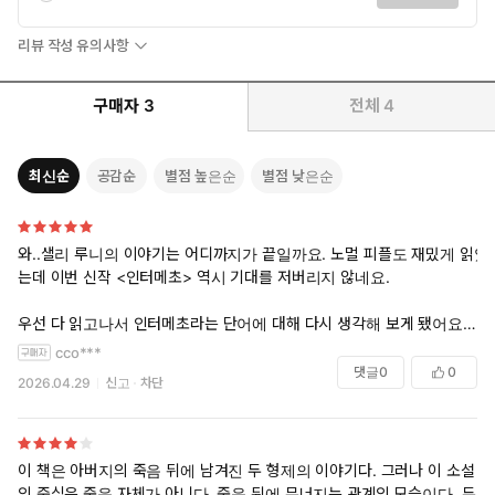
리뷰 작성 유의사항
구매자
3
전체
4
최신순
공감순
별점 높은순
별점 낮은순
와..샐리 루니의 이야기는 어디까지가 끝일까요. 노멀 피플도 재밌게 읽었
는데 이번 신작 <인터메초> 역시 기대를 저버리지 않네요.
우선 다 읽고나서 인터메초라는 단어에 대해 다시 생각해 보게 됐어요. 체
스에서 '예상 밖의 한 수'라는 의미를 가진 단어인데, 샐리 루니, 역시 제목
cco***
부터 예사롭지 않음을 다시 느낍니다.
댓글
0
0
2026.04.29
신고
차단
아버지의 죽음 이후 남겨진 형제들의 각자의 삶, 그 속에서의 사랑을 담은
이야기인데, 그 형제가 각자 예.....스포가 될까봐 입을 다물게 되지만 역
시나 여러 파격적인 관계들이 나오네요. 이 작가 전작들 읽어보신 분들은
이 책은 아버지의 죽음 뒤에 남겨진 두 형제의 이야기다. 그러나 이 소설
어떤 느낌인지 알거예요. 딱 그겁니다.ㅎㅎ 흔들리는 관계 속에 인물들의
의 중심은 죽음 자체가 아니다. 죽음 뒤에 무너지는 관계의 모습이다. 두