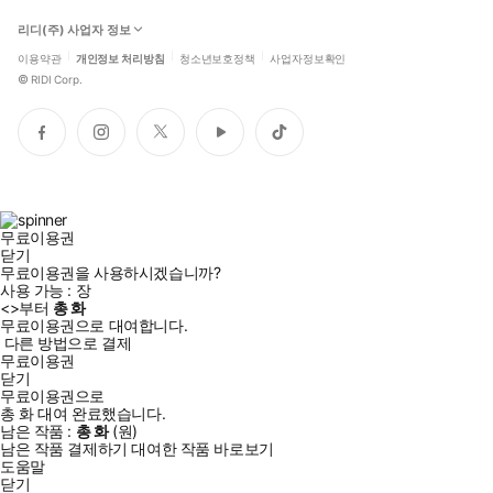
리디(주) 사업자 정보
이용약관
개인정보 처리방침
청소년보호정책
사업자정보확인
©
RIDI Corp.
페
인
트
유
틱
이
스
위
튜
톡
스
타
터
브
북
그
램
무료이용권
닫기
무료이용권을 사용하시겠습니까?
사용 가능 :
장
<
>부터
총
화
무료이용권으로 대여합니다.
다른 방법으로 결제
무료이용권
닫기
무료이용권으로
총
화
대여 완료했습니다.
남은 작품 :
총
화
(
원)
남은 작품 결제하기
대여한 작품 바로보기
도움말
닫기