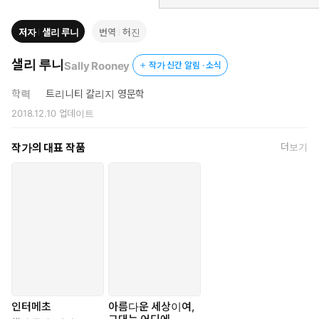
을 특유의 표현력과 한 단계 나아간 문학적 완성도로 담아냈다는
평가와 함께 “지금까지의 작품 중 최고”(NPR)라는 찬사를 받았다.
저자
샐리 루니
번역
허진
애틋한 드라마로 시작해 삶의 의미에 머무르게 되는 작품이다.
샐리 루니
Sally Rooney
작가 신간 알림 · 소식
학력
트리니티 칼리지 영문학
2018.12.10
업데이트
작가의 대표 작품
더보기
인터메초
아름다운 세상이여,