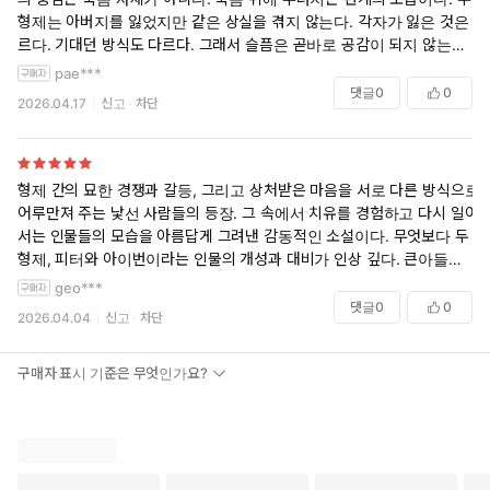
심리 상태가 재밌고. 벽돌책이 분명한데 의외로 각오한 것보단 술술 읽혀
형제는 아버지를 잃었지만 같은 상실을 겪지 않는다. 각자가 잃은 것은 다
내려갔어요.
르다. 기대던 방식도 다르다. 그래서 슬픔은 곧바로 공감이 되지 않는다.
오히려 거리와 오해를 드러낸다. 제목 ‘인터메초’는 정확하다. 체스에서는
pae***
두께에 부담느끼지 말고 미보라도 해보고, 찍먹이라도 해보시길 추천드
끼어드는 수다. 음악에서는 간주곡이다. 이 소설은 삶의 본줄기에서 밀려
댓글
0
0
2026.04.17
신고
차단
립니다. 잔잔함 속에서 미묘하게 변하는 인물들이 재밌어요. 이 맛에 샐리
난 듯한 시간이 사실은 삶의 한복판임을 보여준다. 사람은 상실 앞에서 성
루니 책 읽지!
숙해지지 않는다. 더 서툴어지고 더 흔들린다. 그럼에도 관계는 끝나지 않
는다. 우리는 무너진 자리에서 다시 다음 수를 생각한다. 이 소설은 그 과
정을 끝까지 본다.
형제 간의 묘한 경쟁과 갈등, 그리고 상처받은 마음을 서로 다른 방식으로
어루만져 주는 낯선 사람들의 등장. 그 속에서 치유를 경험하고 다시 일어
서는 인물들의 모습을 아름답게 그려낸 감동적인 소설이다. 무엇보다 두
형제, 피터와 아이번이라는 인물의 개성과 대비가 인상 깊다. 큰아들로서
쏟아지는 기대를 홀로 감당해야 했던 피터의 고독, 막내로서 제대로 인정
geo***
받지 못한 채 주변으로 밀려나며 스스로를 위축시키게 된 아이번의 무기
댓글
0
0
2026.04.04
신고
차단
력함이 설득력 있게 그려진다. 형제 간의 애증을 다룬 작품 중에서도 이처
럼 다양한 각도에서 관계를 풀어낸 경우가 있었나 싶을 만큼 몰입감 있게
읽힌다.
구매자 표시 기준은 무엇인가요?
아이번은 나이가 많고 이혼 경험이 있는 마거릿에게서 이전에는 느껴보
지 못했던 안정감과 삶의 기쁨을 발견한다. 반면 피터는 사랑했던 연인 실
비아와의 관계가 단절된 이후, 훨씬 어린 여대생 나오미와 깊은 관계로 얽
히게 된다. 형제는 어딘가 닮아 있어, 타인의 시선에서는 쉽게 이해되지