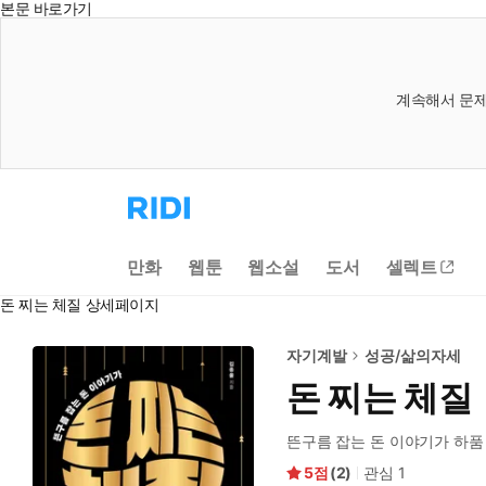
본문 바로가기
계속해서 문제
리
디
홈
으
만화
웹툰
웹소설
도서
셀렉트
로
이
돈 찌는 체질 상세페이지
동
자기계발
성공/삶의자세
돈 찌는 체질
뜬구름 잡는 돈 이야기가 하
5
(
2
)
관심
1