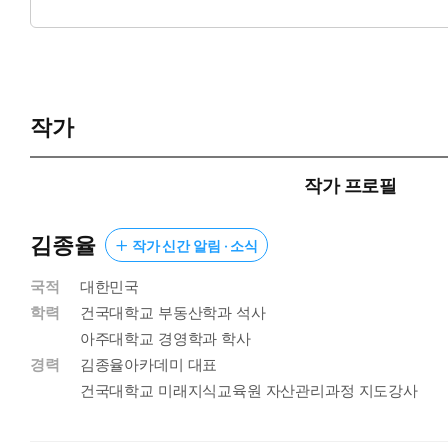
만약 지금, 뜬구름 잡는 재테크 이야기에 지쳤다면 이 책은 당신이
작가
작가 프로필
김종율
작가 신간 알림 · 소식
국적
대한민국
학력
건국대학교 부동산학과 석사
아주대학교 경영학과 학사
경력
김종율아카데미 대표
건국대학교 미래지식교육원 자산관리과정 지도강사