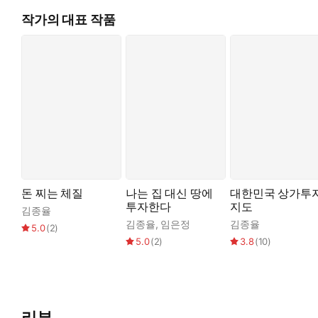
작가의 대표 작품
돈 찌는 체질
나는 집 대신 땅에
대한민국 상가투
투자한다
지도
김종율
김종율
,
임은정
김종율
5.0
(
2
)
5.0
(
2
)
3.8
(
10
)
리뷰