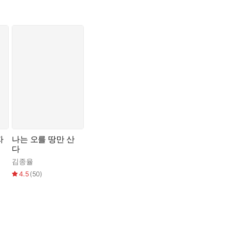
자
나는 오를 땅만 산
다
김종율
4.5
(
50
)