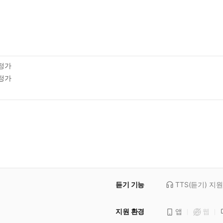
정가
정가
듣기 기능
TTS(듣기)
지원
지원 환경
앱
웹