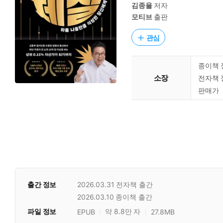
김종율
저자
모티브
출판
관심
종이책 
소장
전자책 
판매가
출간 정보
2026.03.31
전자책 출간
2026.03.10
종이책 출간
파일 정보
약 8.8만 자
EPUB
27.8MB